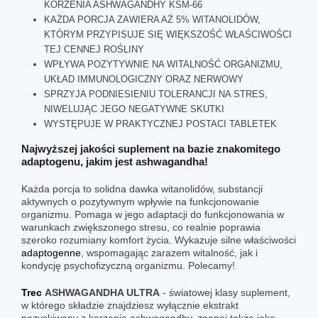
KORZENIA ASHWAGANDHY KSM-66
KAŻDA PORCJA ZAWIERA AŻ 5% WITANOLIDÓW,
KTÓRYM PRZYPISUJE SIĘ WIĘKSZOŚĆ WŁAŚCIWOŚCI
TEJ CENNEJ ROŚLINY
WPŁYWA POZYTYWNIE NA WITALNOŚĆ ORGANIZMU,
UKŁAD IMMUNOLOGICZNY ORAZ NERWOWY
SPRZYJA PODNIESIENIU TOLERANCJI NA STRES,
NIWELUJĄC JEGO NEGATYWNE SKUTKI
WYSTĘPUJE W PRAKTYCZNEJ POSTACI TABLETEK
Najwyższej jakości suplement na bazie znakomitego
adaptogenu, jakim jest ashwagandha!
Każda porcja to solidna dawka witanolidów, substancji
aktywnych o pozytywnym wpływie na funkcjonowanie
organizmu. Pomaga w jego adaptacji do funkcjonowania w
warunkach zwiększonego stresu, co realnie poprawia
szeroko rozumiany komfort życia. Wykazuje silne właściwości
adaptogenne
, wspomagając zarazem witalność, jak i
kondycję psychofizyczną organizmu. Polecamy!
Trec
ASHWAGANDHA ULTRA
- światowej klasy suplement,
w którego składzie znajdziesz wyłącznie ekstrakt
pozyskiwany z korzenia ashwagandhy, znanej także jako