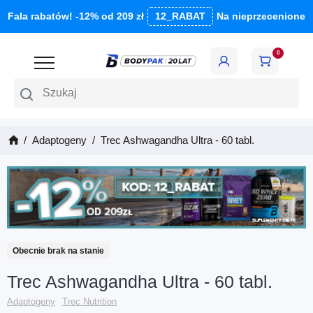
Fala rabatów! -12% od 209 zł
12_RABAT
Na nieprzecenione
0
Szukaj
Adaptogeny
Trec Ashwagandha Ultra - 60 tabl.
Obecnie brak na stanie
Trec Ashwagandha Ultra - 60 tabl.
Adaptogeny
Trec Nutrition