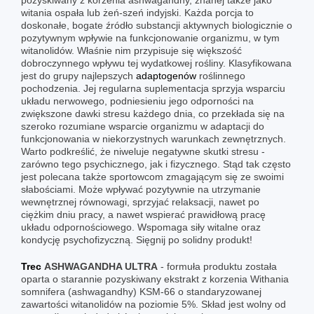
witania ospała lub żeń-szeń indyjski. Każda porcja to
doskonałe, bogate źródło substancji aktywnych biologicznie o
pozytywnym wpływie na funkcjonowanie organizmu, w tym
witanolidów. Właśnie nim przypisuje się większość
dobroczynnego wpływu tej wydatkowej rośliny. Klasyfikowana
jest do grupy najlepszych
adaptogenów
roślinnego
pochodzenia. Jej regularna suplementacja sprzyja wsparciu
układu nerwowego, podniesieniu jego odporności na
zwiększone dawki stresu każdego dnia, co przekłada się na
szeroko rozumiane wsparcie organizmu w adaptacji do
funkcjonowania w niekorzystnych warunkach zewnętrznych.
Warto podkreślić, że niweluje negatywne skutki stresu -
zarówno tego psychicznego, jak i fizycznego. Stąd tak często
jest polecana także sportowcom zmagającym się ze swoimi
słabościami. Może wpływać pozytywnie na utrzymanie
wewnętrznej równowagi, sprzyjać relaksacji, nawet po
ciężkim dniu pracy, a nawet wspierać prawidłową pracę
układu odpornościowego. Wspomaga siły witalne oraz
kondycję psychofizyczną. Sięgnij po solidny produkt!
Trec
ASHWAGANDHA ULTRA
- formuła produktu została
oparta o starannie pozyskiwany ekstrakt z korzenia Withania
somnifera (ashwagandhy) KSM-66 o standaryzowanej
zawartości witanolidów na poziomie 5%. Skład jest wolny od