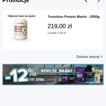
Poprzedni
Nast
Obecnie brak na stanie
7nutrition Protein Matrix - 2000g
219,00 zł
1 porcja / 3,32 zł
Zobacz więcej