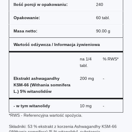
Ilość porcji w opakowaniu:
240
Opakowanie:
60 tabl.
Masa netto:
90.00 g
Wartość odżywcza / Informacja żywieniowa
na
1/4
% RWS*
tabl.
Ekstrakt ashwagandhy
200 mg
-
KSM-66 (Withania somnifera
L.) 5% witanolidów
- w tym witanolidy
10 mg
-
*RWS - Referencyjna wartość spożycia.
Składniki: 53 % ekstrakt z korzenia Ashwagandhy KSM-66
(
Withania somnifera
) [5 % witanolidy], substancja