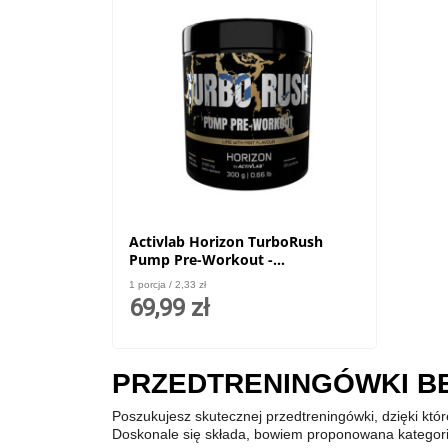
Activlab Horizon TurboRush
Pump Pre-Workout -
przedtreningówka bez kofeiny -
1 porcja / 2,33 zł
300g
69,99 zł
PRZEDTRENINGÓWKI BE
Poszukujesz skutecznej przedtreningówki, dzięki któ
Doskonale się składa, bowiem proponowana kategoria