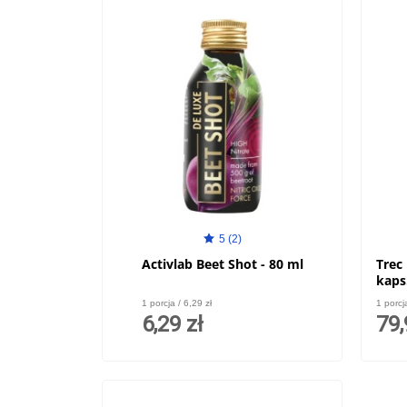
5 (2)
Activlab Beet Shot - 80 ml
Trec
kaps
1 porcja / 6,29 zł
1 porcj
6,29 zł
79,