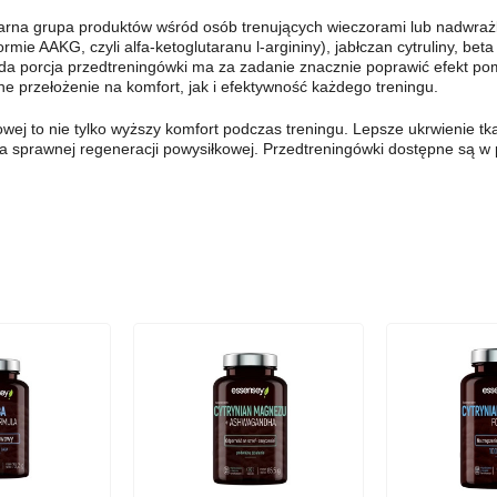
ularna grupa produktów wśród osób trenujących wieczorami lub nadwraż
rmie AAKG, czyli alfa-ketoglutaranu l-argininy), jabłczan cytruliny, beta
żda porcja przedtreningówki ma za zadanie znacznie poprawić efekt p
e przełożenie na komfort, jak i efektywność każdego treningu.
wej to nie tylko wyższy komfort podczas treningu. Lepsze ukrwienie tk
 sprawnej regeneracji powysiłkowej. Przedtreningówki dostępne są w p