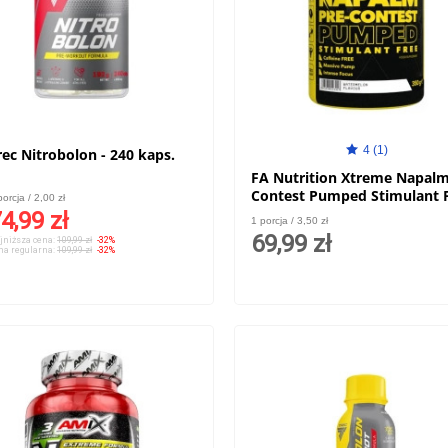
4 (1)
rec Nitrobolon - 240 kaps.
FA Nutrition Xtreme Napalm
Contest Pumped Stimulant F
porcja / 2,00 zł
350g
4,99 zł
1 porcja / 3,50 zł
69,99 zł
jniższa cena:
109,99 zł
-32%
na regularna:
109,99 zł
-32%