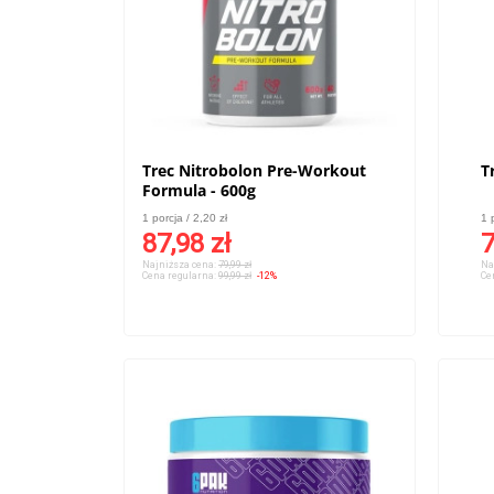
Trec Nitrobolon Pre-Workout
T
Formula - 600g
1 porcja / 2,20 zł
1 
87,98 zł
7
Najniższa cena:
79,99 zł
Na
Cena regularna:
99,99 zł
-12%
Ce