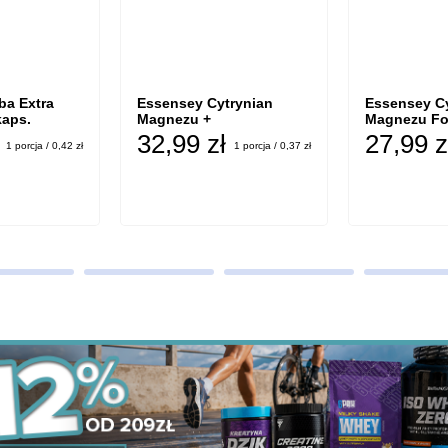
ba Extra
Essensey Cytrynian
Essensey C
kaps.
Magnezu +
Magnezu For
Ashwagandha - 90 kaps.
32,99 zł
27,99 z
1 porcja / 0,42 zł
1 porcja / 0,37 zł