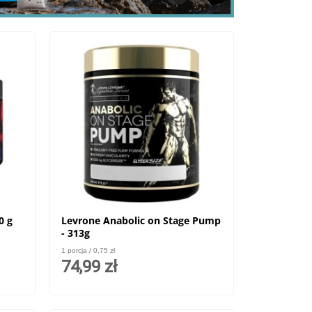
0 g
Levrone Anabolic on Stage Pump
- 313g
1 porcja / 0,75 zł
74,99 zł