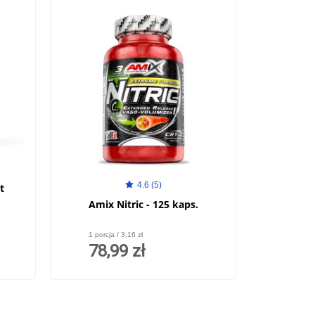
4.6 (5)
t
Amix Nitric - 125 kaps.
1 porcja / 3,16 zł
78,99 zł