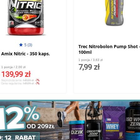
5 (3)
Trec Nitrobolon Pump Shot 
100ml
Amix Nitric - 350 kaps.
1 porcja / 3,63 zł
7,99 zł
1 porcja / 2,00 zł
139,99 zł
Najniższa cena:
149,99 zł
-7%
Cena regularna:
149,99 zł
-7%