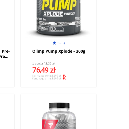
5 (3)
 Pre-
Olimp Pump Xplode - 300g
ree -
1 porcja / 2,32 zł
76,49 zł
Najniższa cena:
82,99 zł
-8%
Cena regularna:
82,99 zł
-8%