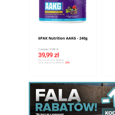
6PAK Nutrition AAKG - 240g
1 porcja / 0,83 zł
39,99 zł
Najniższa cena:
39,99 zł
Cena regularna:
49,99 zł
-20%