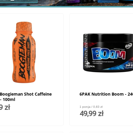
 Boogieman Shot Caffeine
6PAK Nutrition Boom - 24
 - 100ml
9 zł
1 porcja / 0,83 zł
49,99 zł