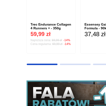
 Milky
Trec Endurance Collagen
Essensey Ga
 300g
4 Runners + - 350g
Formula - 90
37,48 zł
59,99 zł
1 porcja / 4,50 zł
Najniższa cena:
69,99 zł
-14%
Cena regularna:
69,99 zł
-14%