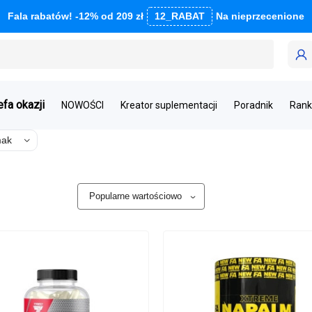
Fala rabatów! -12% od 209 zł
12_RABAT
Na nieprzecenione
efa okazji
NOWOŚCI
Kreator suplementacji
Poradnik
Rank
ak