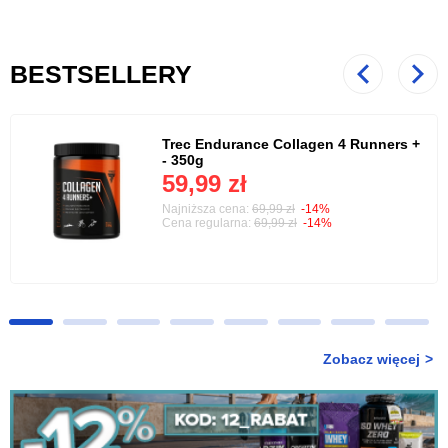
BESTSELLERY
Poprzedni
Nast
Trec Endurance Collagen 4 Runners +
- 350g
59,99 zł
Najniższa cena:
69,99 zł
-14%
Cena regularna:
69,99 zł
-14%
Zobacz więcej