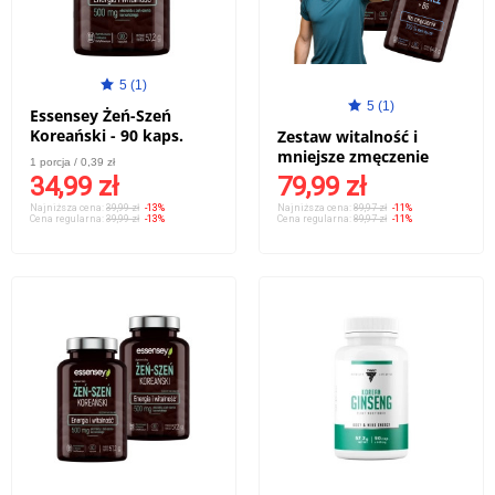
5 (1)
5 (1)
Essensey Żeń-Szeń
Koreański - 90 kaps.
Zestaw witalność i
mniejsze zmęczenie
1 porcja / 0,39 zł
34,99 zł
79,99 zł
Najniższa cena:
39,99 zł
-13%
Najniższa cena:
89,97 zł
-11%
Cena regularna:
39,99 zł
-13%
Cena regularna:
89,97 zł
-11%