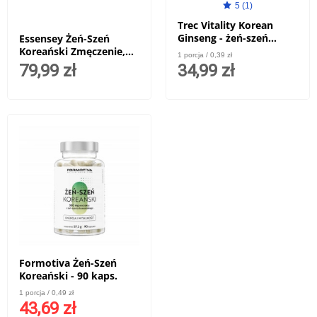
5 (1)
Trec Vitality Korean
Ginseng - żeń-szeń
Essensey Żeń-Szeń
koreański w kapsułkach
Koreański Zmęczenie,
1 porcja / 0,39 zł
- 90 kaps.
stres i poprawa kondycji
79,99 zł
34,99 zł
Formotiva Żeń-Szeń
Koreański - 90 kaps.
1 porcja / 0,49 zł
43,69 zł