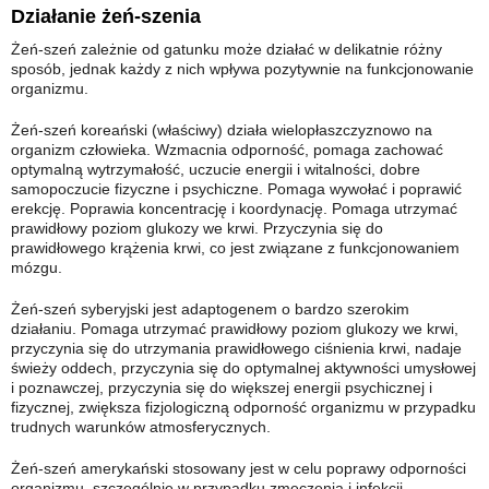
Działanie żeń-szenia
Żeń-szeń zależnie od gatunku może działać w delikatnie różny
sposób, jednak każdy z nich wpływa pozytywnie na funkcjonowanie
organizmu.
Żeń-szeń koreański (właściwy) działa wielopłaszczyznowo na
organizm człowieka. Wzmacnia odporność, pomaga zachować
optymalną wytrzymałość, uczucie energii i witalności, dobre
samopoczucie fizyczne i psychiczne. Pomaga wywołać i poprawić
erekcję. Poprawia koncentrację i koordynację. Pomaga utrzymać
prawidłowy poziom glukozy we krwi. Przyczynia się do
prawidłowego krążenia krwi, co jest związane z funkcjonowaniem
mózgu.
Żeń-szeń syberyjski jest adaptogenem o bardzo szerokim
działaniu. Pomaga utrzymać prawidłowy poziom glukozy we krwi,
przyczynia się do utrzymania prawidłowego ciśnienia krwi, nadaje
świeży oddech, przyczynia się do optymalnej aktywności umysłowej
i poznawczej, przyczynia się do większej energii psychicznej i
fizycznej, zwiększa fizjologiczną odporność organizmu w przypadku
trudnych warunków atmosferycznych.
Żeń-szeń amerykański stosowany jest w celu poprawy odporności
organizmu, szczególnie w przypadku zmęczenia i infekcji