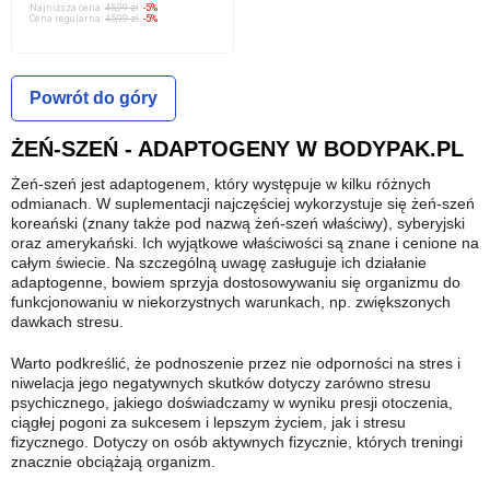
Najniższa cena:
45,99 zł
-5%
Cena regularna:
45,99 zł
-5%
Powrót do góry
ŻEŃ-SZEŃ - ADAPTOGENY W BODYPAK.PL
Żeń-szeń jest adaptogenem, który występuje w kilku różnych
odmianach. W suplementacji najczęściej wykorzystuje się żeń-szeń
koreański (znany także pod nazwą żeń-szeń właściwy), syberyjski
oraz amerykański. Ich wyjątkowe właściwości są znane i cenione na
całym świecie. Na szczególną uwagę zasługuje ich działanie
adaptogenne, bowiem sprzyja dostosowywaniu się organizmu do
funkcjonowaniu w niekorzystnych warunkach, np. zwiększonych
dawkach stresu.
Warto podkreślić, że podnoszenie przez nie odporności na stres i
niwelacja jego negatywnych skutków dotyczy zarówno stresu
psychicznego, jakiego doświadczamy w wyniku presji otoczenia,
ciągłej pogoni za sukcesem i lepszym życiem, jak i stresu
fizycznego. Dotyczy on osób aktywnych fizycznie, których treningi
znacznie obciążają organizm.