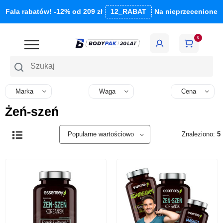
Fala rabatów! -12% od 209 zł
12_RABAT
Na nieprzecenione
0
Szukaj
Marka
Waga
Cena
Żeń-szeń
Znaleziono:
5