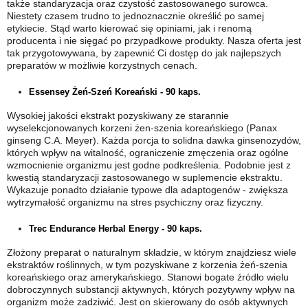
także standaryzacja oraz czystość zastosowanego surowca.
Niestety czasem trudno to jednoznacznie określić po samej
etykiecie. Stąd warto kierować się opiniami, jak i renomą
producenta i nie sięgać po przypadkowe produkty. Nasza oferta jest
tak przygotowywana, by zapewnić Ci dostęp do jak najlepszych
preparatów w możliwie korzystnych cenach.
Essensey Żeń-Szeń Koreański - 90 kaps.
Wysokiej jakości ekstrakt pozyskiwany ze starannie
wyselekcjonowanych korzeni żen-szenia koreańskiego (Panax
ginseng C.A. Meyer). Każda porcja to solidna dawka ginsenozydów,
których wpływ na witalność, ograniczenie zmęczenia oraz ogólne
wzmocnienie organizmu jest godne podkreślenia. Podobnie jest z
kwestią standaryzacji zastosowanego w suplemencie ekstraktu.
Wykazuje ponadto działanie typowe dla adaptogenów - zwiększa
wytrzymałość organizmu na stres psychiczny oraz fizyczny.
Trec Endurance Herbal Energy - 90 kaps.
Złożony preparat o naturalnym składzie, w którym znajdziesz wiele
ekstraktów roślinnych, w tym pozyskiwane z korzenia żeń-szenia
koreańskiego oraz amerykańskiego. Stanowi bogate źródło wielu
dobroczynnych substancji aktywnych, których pozytywny wpływ na
organizm może zadziwić. Jest on skierowany do osób aktywnych