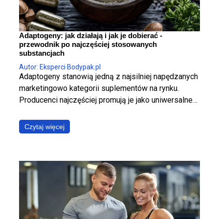
Adaptogeny: jak działają i jak je dobierać -
przewodnik po najczęściej stosowanych
substancjach
Autor: Eksperci Bodypak.pl
Adaptogeny stanowią jedną z najsilniej napędzanych
marketingowo kategorii suplementów na rynku.
Producenci najczęściej promują je jako uniwersalne
panaceum, obiecując jednoczesną poprawę jakości
snu, wzrost poziomu energii, wyostrzenie
Czytaj więcej
koncentracji, redukcję stresu oraz wzmocnienie
odporności. W ujęciu fizjologicznym i klinicznym jest
to jednak założenie błędne. Poszczególne
adaptogeny wyraźnie różnią się od siebie
mechanizmem działania, ich skuteczność zależy od
specyficznego kontekstu stosowania, a jakość
dostępnych na rynku produktów pozostaje skrajnie
nierówna. Poniższy raport ma za zadanie