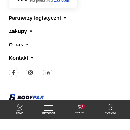
Na podstawie
133 opinii

Partnerzy logistyczni

Zakupy

O nas

Kontakt
Polityka prywatności
Regulamin sklepu
0
KOSZYK
NOWOŚCI
HOME
KATEGORIE