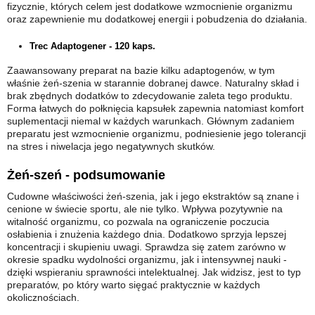
fizycznie, których celem jest dodatkowe wzmocnienie organizmu
oraz zapewnienie mu dodatkowej energii i pobudzenia do działania.
Trec Adaptogener - 120 kaps.
Zaawansowany preparat na bazie kilku adaptogenów, w tym
właśnie żeń-szenia w starannie dobranej dawce. Naturalny skład i
brak zbędnych dodatków to zdecydowanie zaleta tego produktu.
Forma łatwych do połknięcia kapsułek zapewnia natomiast komfort
suplementacji niemal w każdych warunkach. Głównym zadaniem
preparatu jest wzmocnienie organizmu, podniesienie jego tolerancji
na stres i niwelacja jego negatywnych skutków.
Żeń-szeń - podsumowanie
Cudowne właściwości żeń-szenia, jak i jego ekstraktów są znane i
cenione w świecie sportu, ale nie tylko. Wpływa pozytywnie na
witalność organizmu, co pozwala na ograniczenie poczucia
osłabienia i znużenia każdego dnia. Dodatkowo sprzyja lepszej
koncentracji i skupieniu uwagi. Sprawdza się zatem zarówno w
okresie spadku wydolności organizmu, jak i intensywnej nauki -
dzięki wspieraniu sprawności intelektualnej. Jak widzisz, jest to typ
preparatów, po który warto sięgać praktycznie w każdych
okolicznościach.