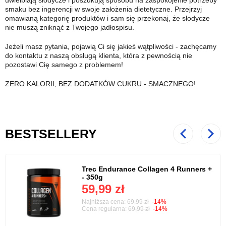
smaku bez ingerencji w swoje założenia dietetyczne. Przejrzyj
omawianą kategorię produktów i sam się przekonaj, że słodycze
nie muszą zniknąć z Twojego jadłospisu.
Jeżeli masz pytania, pojawią Ci się jakieś wątpliwości - zachęcamy
do kontaktu z naszą obsługą klienta, która z pewnością nie
pozostawi Cię samego z problemem!
ZERO KALORII, BEZ DODATKÓW CUKRU - SMACZNEGO!
BESTSELLERY
Poprzedni
Nast
Trec Endurance Collagen 4 Runners +
- 350g
59,99 zł
Najniższa cena:
69,99 zł
-14%
Cena regularna:
69,99 zł
-14%