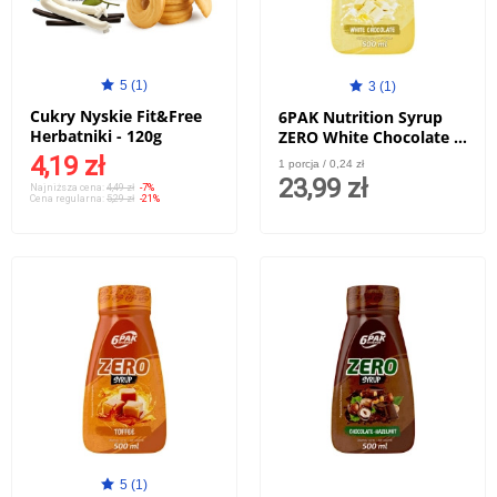
5 (1)
3 (1)
Cukry Nyskie Fit&Free
6PAK Nutrition Syrup
Herbatniki - 120g
ZERO White Chocolate -
500ml
4,19 zł
1 porcja / 0,24 zł
23,99 zł
Najniższa cena:
4,49 zł
-7%
Cena regularna:
5,29 zł
-21%
5 (1)