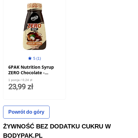
5 (1)
6PAK Nutrition Syrup
ZERO Chocolate -
Coconut - 500ml
1 porcja / 0,24 zł
23,99 zł
Powrót do góry
ŻYWNOŚĆ BEZ DODATKU CUKRU W
BODYPAK.PL