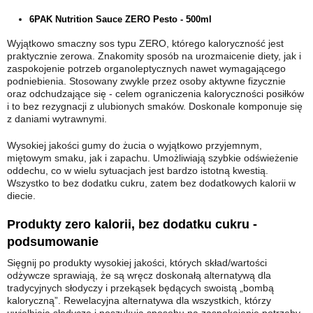
6PAK Nutrition Sauce ZERO Pesto - 500ml
Wyjątkowo smaczny sos typu ZERO, którego kaloryczność jest
praktycznie zerowa. Znakomity sposób na urozmaicenie diety, jak i
zaspokojenie potrzeb organoleptycznych nawet wymagającego
podniebienia. Stosowany zwykle przez osoby aktywne fizycznie
oraz odchudzające się - celem ograniczenia kaloryczności posiłków
i to bez rezygnacji z ulubionych smaków. Doskonale komponuje się
z daniami wytrawnymi.
Wysokiej jakości gumy do żucia o wyjątkowo przyjemnym,
miętowym smaku, jak i zapachu. Umożliwiają szybkie odświeżenie
oddechu, co w wielu sytuacjach jest bardzo istotną kwestią.
Wszystko to bez dodatku cukru, zatem bez dodatkowych kalorii w
diecie.
Produkty zero kalorii, bez dodatku cukru -
podsumowanie
Sięgnij po produkty wysokiej jakości, których skład/wartości
odżywcze sprawiają, że są wręcz doskonałą alternatywą dla
tradycyjnych słodyczy i przekąsek będących swoistą „bombą
kaloryczną”. Rewelacyjna alternatywa dla wszystkich, którzy
uwielbiają słodycze i poszukują sposobu na zaspokojenie potrzeby