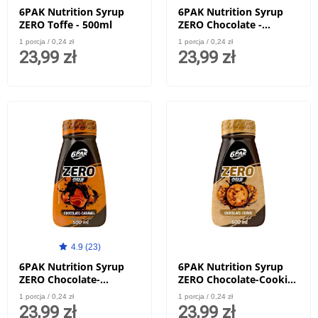
6PAK Nutrition Syrup
6PAK Nutrition Syrup
ZERO Toffe - 500ml
ZERO Chocolate -
Hazelnut - 500ml
1 porcja / 0,24 zł
1 porcja / 0,24 zł
23,99 zł
23,99 zł
4.9 (23)
6PAK Nutrition Syrup
6PAK Nutrition Syrup
ZERO Chocolate-
ZERO Chocolate-Cookie
Caramel - 500ml
- 500ml
1 porcja / 0,24 zł
1 porcja / 0,24 zł
23,99 zł
23,99 zł