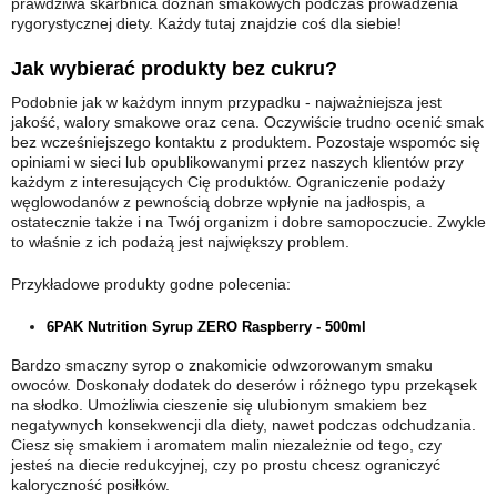
prawdziwa skarbnica doznań smakowych podczas prowadzenia
rygorystycznej diety. Każdy tutaj znajdzie coś dla siebie!
Jak wybierać produkty bez cukru?
Podobnie jak w każdym innym przypadku - najważniejsza jest
jakość, walory smakowe oraz cena. Oczywiście trudno ocenić smak
bez wcześniejszego kontaktu z produktem. Pozostaje wspomóc się
opiniami w sieci lub opublikowanymi przez naszych klientów przy
każdym z interesujących Cię produktów. Ograniczenie podaży
węglowodanów z pewnością dobrze wpłynie na jadłospis, a
ostatecznie także i na Twój organizm i dobre samopoczucie. Zwykle
to właśnie z ich podażą jest największy problem.
Przykładowe produkty godne polecenia:
6PAK Nutrition Syrup ZERO Raspberry - 500ml
Bardzo smaczny syrop o znakomicie odwzorowanym smaku
owoców. Doskonały dodatek do deserów i różnego typu przekąsek
na słodko. Umożliwia cieszenie się ulubionym smakiem bez
negatywnych konsekwencji dla diety, nawet podczas odchudzania.
Ciesz się smakiem i aromatem malin niezależnie od tego, czy
jesteś na diecie redukcyjnej, czy po prostu chcesz ograniczyć
kaloryczność posiłków.