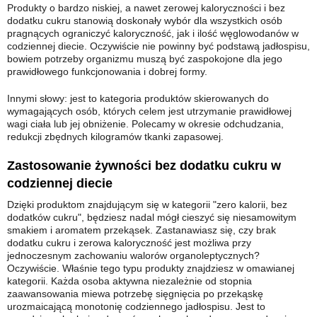
Produkty o bardzo niskiej, a nawet zerowej kaloryczności i bez
dodatku cukru stanowią doskonały wybór dla wszystkich osób
pragnących ograniczyć kaloryczność, jak i ilość węglowodanów w
codziennej diecie. Oczywiście nie powinny być podstawą jadłospisu,
bowiem potrzeby organizmu muszą być zaspokojone dla jego
prawidłowego funkcjonowania i dobrej formy.
Innymi słowy: jest to kategoria produktów skierowanych do
wymagających osób, których celem jest utrzymanie prawidłowej
wagi ciała lub jej obniżenie. Polecamy w okresie odchudzania,
redukcji zbędnych kilogramów tkanki zapasowej.
Zastosowanie żywności bez dodatku cukru w
codziennej diecie
Dzięki produktom znajdującym się w kategorii "zero kalorii, bez
dodatków cukru", będziesz nadal mógł cieszyć się niesamowitym
smakiem i aromatem przekąsek. Zastanawiasz się, czy brak
dodatku cukru i zerowa kaloryczność jest możliwa przy
jednoczesnym zachowaniu walorów organoleptycznych?
Oczywiście. Właśnie tego typu produkty znajdziesz w omawianej
kategorii. Każda osoba aktywna niezależnie od stopnia
zaawansowania miewa potrzebę sięgnięcia po przekąskę
urozmaicającą monotonię codziennego jadłospisu. Jest to