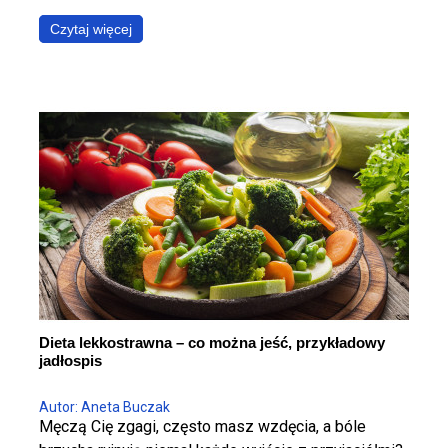
probiotycznej powinno być uwzględnione w każdym
Czytaj więcej
jadłospisie, niezależnie od wieku, płci, poziomu
aktywności fizycznej czy innych czynników. Poznaj
wpływ probiotyków na zdrowie całego organizmu i
przekonaj się, dlaczego warto dbać o bakterie
probiotyczne!
Dieta lekkostrawna – co można jeść, przykładowy
jadłospis
Autor: Aneta Buczak
Męczą Cię zgagi, często masz wzdęcia, a bóle