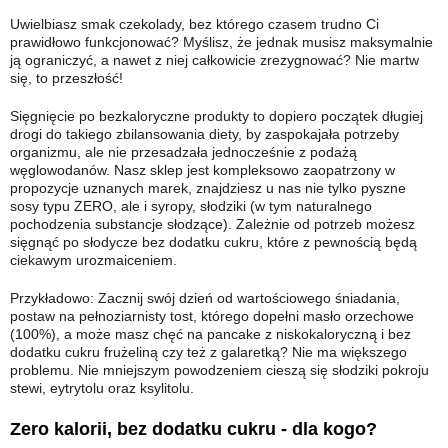
Uwielbiasz smak czekolady, bez którego czasem trudno Ci
prawidłowo funkcjonować? Myślisz, że jednak musisz maksymalnie
ją ograniczyć, a nawet z niej całkowicie zrezygnować? Nie martw
się, to przeszłość!
Sięgnięcie po bezkaloryczne produkty to dopiero początek długiej
drogi do takiego zbilansowania diety, by zaspokajała potrzeby
organizmu, ale nie przesadzała jednocześnie z podażą
węglowodanów. Nasz sklep jest kompleksowo zaopatrzony w
propozycje uznanych marek, znajdziesz u nas nie tylko pyszne
sosy typu ZERO, ale i syropy, słodziki (w tym naturalnego
pochodzenia substancje słodzące). Zależnie od potrzeb możesz
sięgnąć po słodycze bez dodatku cukru, które z pewnością będą
ciekawym urozmaiceniem.
Przykładowo: Zacznij swój dzień od wartościowego śniadania,
postaw na pełnoziarnisty tost, którego dopełni masło orzechowe
(100%), a może masz chęć na pancake z niskokaloryczną i bez
dodatku cukru frużeliną czy też z galaretką? Nie ma większego
problemu. Nie mniejszym powodzeniem cieszą się słodziki pokroju
stewi, eytrytolu oraz ksylitolu.
Zero kalorii, bez dodatku cukru - dla kogo?