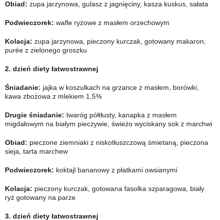
Obiad:
zupa jarzynowa, gulasz z jagnięciny, kasza kuskus, sałata
Podwieczorek:
wafle ryżowe z masłem orzechowym
Kolacja:
zupa jarzynowa, pieczony kurczak, gotowany makaron,
purée z zielonego groszku
2. dzień
diety łatwostrawnej
Śniadanie:
jajka w koszulkach na grzance z masłem, borówki,
kawa zbożowa z mlekiem 1,5%
Drugie śniadanie:
twaróg półtłusty, kanapka z masłem
migdałowym na białym pieczywie, świeżo wyciskany sok z marchwi
Obiad:
pieczone ziemniaki z niskotłuszczową śmietaną, pieczona
sieja, tarta marchew
Podwieczorek:
koktajl bananowy z płatkami owsianymi
Kolacja:
pieczony kurczak, gotowana fasolka szparagowa, biały
ryż gotowany na parze
3. dzień
diety łatwostrawnej