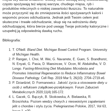
często spożywają też więcej warzyw, chudego mięsa, ryb i
produktów mlecznych o niskiej zawartości tłuszczu. To naturalnie
może przyczynić się do zmniejszenia ilości spożywanych kalorii i
wspomóc proces odchudzania. Jednak jeśli Twoim celem jest
skuteczne i trwałe odchudzanie, skup się na wdrożeniu diety
odchudzającej, która bierze pod uwagę Twoje potrzeby kaloryczne i
uzupełnij ją odpowiednią dawką ruchu.
Bibliografia:
T. O'Neill.
Bland Diet.
Michigan Bowel Control Program. University
of Michigan Health.
P. Rangan, I. Choi, M. Wei, G. Navarrete, E. Guen, S. Brandhorst,
N. Enyati, G. Pasia, D. Maesincee, V. Ocon, M. Abdulridha, V. D.
Longo.
Fasting-Mimicking Diet Modulates Microbiota and
Promotes Intestinal Regeneration to Reduce Inflammatory Bowel
Disease Pathology.
Cell Rep. 2019 Mar 5; 26(10): 2704–2719.e6.
P. Dziardziel, D. Formanowicz.
Jakość życia a stosowanie diety u
osób z refluksem żołądkowo-przełykowym.
Forum Zaburzeń
Metabolicznych 2020;11(4):165-172.
L. Gacek, G. Bączyk, B. Skokowska, A. Bielawska, R.
Brzezińska. Poziom wiedzy chorych z nieswoistymi zapaleniami
jelit o chorobie i stylu życia. Pielegniarstwo Polskie, 2017, Vol 63,
Issue 1, p20.