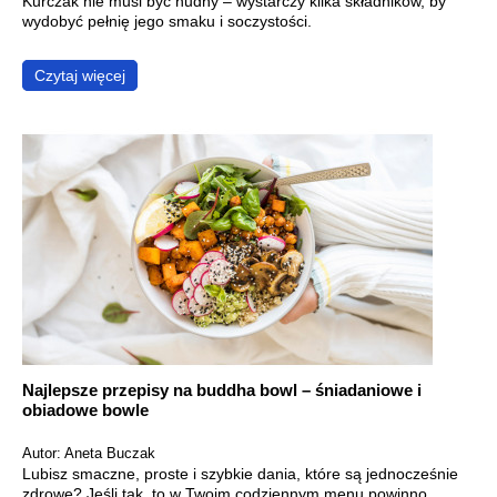
Kurczak nie musi być nudny – wystarczy kilka składników, by
wydobyć pełnię jego smaku i soczystości.
Czytaj więcej
Najlepsze przepisy na buddha bowl – śniadaniowe i
obiadowe bowle
Autor: Aneta Buczak
Lubisz smaczne, proste i szybkie dania, które są jednocześnie
zdrowe? Jeśli tak, to w Twoim codziennym menu powinno