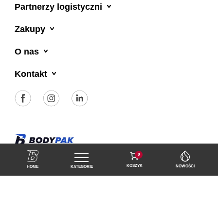

Partnerzy logistyczni

Zakupy

O nas

Kontakt
Polityka prywatności
Regulamin sklepu
0
KOSZYK
NOWOŚCI
HOME
KATEGORIE