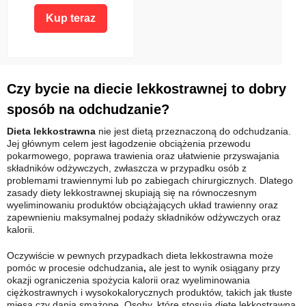
Kup teraz
Czy bycie na diecie lekkostrawnej to dobry
sposób na odchudzanie?
Dieta lekkostrawna
nie jest dietą przeznaczoną do odchudzania.
Jej głównym celem jest łagodzenie obciążenia przewodu
pokarmowego, poprawa trawienia oraz ułatwienie przyswajania
składników odżywczych, zwłaszcza w przypadku osób z
problemami trawiennymi lub po zabiegach chirurgicznych. Dlatego
zasady diety lekkostrawnej skupiają się na równoczesnym
wyeliminowaniu produktów obciążających układ trawienny oraz
zapewnieniu maksymalnej podaży składników odżywczych oraz
kalorii.
Oczywiście w pewnych przypadkach dieta lekkostrawna
może
pomóc w procesie odchudzania
,
ale jest to wynik osiągany przy
okazji ograniczenia spożycia kalorii oraz wyeliminowania
ciężkostrawnych i wysokokalorycznych produktów, takich jak tłuste
mięsa czy dania smażone. Osoby, które stosują dietę lekkostrawną,