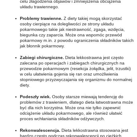
celu złagodzenia objawów i zmniejszenia obciążenia
układu trawiennego.
Problemy trawienne.
Z diety takiej mogą skorzystać
osoby cierpiące na dolegliwości ze strony układu
pokarmowego takie jak niestrawność, zgaga, wzdęcia,
biegunka czy zaparcia. Może ona wspomóc przewód
pokarmowy m.in. z powodu ograniczenia składników takich
jak błonnik pokarmowy.
Zabiegi chirurgiczne.
Dieta lekkostrawna jest często
zalecana po operacjach i zabiegach chirurgicznych na
przewodzie pokarmowym (resekcja żołądka, jelit, trzustki)
w celu ułatwienia gojenia się ran oraz umożliwienia
stopniowego przyzwyczajania się organizmu do normalnej
diety.
Podeszły wiek.
Osoby starsze miewają tendencję do
problemów z trawieniem, dlatego dieta łatwostrawna może
być dla nich korzystna. Może ona nie tylko zapewnić
odciążenie układu pokarmowego, ale również ułatwić
proces wchłaniania składników odżywczych.
Rekonwalescencja.
Dieta lekkostrawna stosowana jest
bardzo często podczas rekonwalescencji po ciężkich