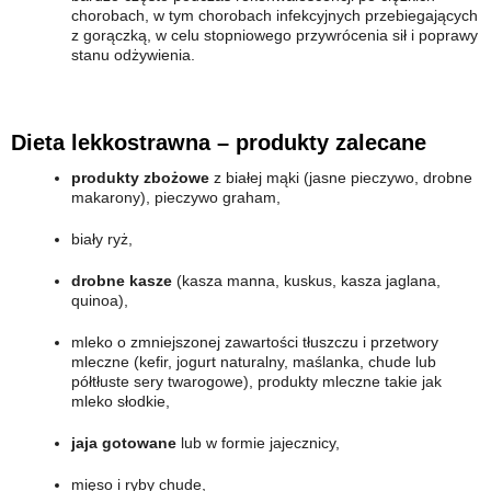
chorobach, w tym chorobach infekcyjnych przebiegających
z gorączką, w celu stopniowego przywrócenia sił i poprawy
stanu odżywienia.
Dieta lekkostrawna – produkty zalecane
produkty zbożowe
z białej mąki (jasne pieczywo, drobne
makarony), pieczywo graham,
biały ryż,
drobne kasze
(kasza manna, kuskus, kasza jaglana,
quinoa),
mleko o zmniejszonej zawartości tłuszczu i przetwory
mleczne (kefir, jogurt naturalny, maślanka, chude lub
półtłuste sery twarogowe), produkty mleczne takie jak
mleko słodkie,
jaja gotowane
lub w formie jajecznicy,
mięso i ryby chude,