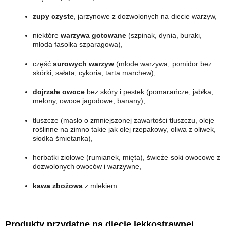
zupy czyste
, jarzynowe z dozwolonych na diecie warzyw,
niektóre
warzywa gotowane
(szpinak, dynia, buraki,
młoda fasolka szparagowa),
część
surowych warzyw
(młode warzywa, pomidor bez
skórki, sałata, cykoria, tarta marchew),
dojrzałe owoce
bez skóry i pestek (pomarańcze, jabłka,
melony, owoce jagodowe, banany),
tłuszcze (masło o zmniejszonej zawartości tłuszczu, oleje
roślinne na zimno takie jak olej rzepakowy, oliwa z oliwek,
słodka śmietanka),
herbatki ziołowe (rumianek, mięta), świeże soki owocowe z
dozwolonych owoców i warzywne,
kawa zbożowa
z mlekiem.
Produkty przydatne na diecie lekkostrawnej