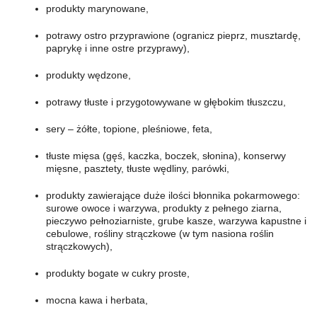
produkty marynowane,
potrawy ostro przyprawione (ogranicz pieprz, musztardę,
paprykę i inne ostre przyprawy),
produkty wędzone,
potrawy tłuste i przygotowywane w głębokim tłuszczu,
sery – żółte, topione, pleśniowe, feta,
tłuste mięsa (gęś, kaczka, boczek, słonina), konserwy
mięsne, pasztety, tłuste wędliny, parówki,
produkty zawierające duże ilości błonnika pokarmowego:
surowe owoce i warzywa, produkty z pełnego ziarna,
pieczywo pełnoziarniste, grube kasze, warzywa kapustne i
cebulowe, rośliny strączkowe (w tym nasiona roślin
strączkowych),
produkty bogate w cukry proste,
mocna kawa i herbata,