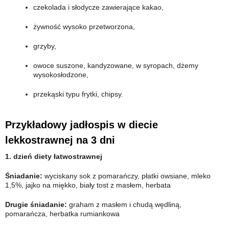
czekolada i słodycze zawierające kakao,
żywność wysoko przetworzona,
grzyby,
owoce suszone, kandyzowane, w syropach, dżemy
wysokosłodzone,
przekąski typu frytki, chipsy.
Przykładowy jadłospis w diecie
lekkostrawnej na 3 dni
1. dzień diety łatwostrawnej
Śniadanie:
wyciskany sok z pomarańczy, płatki owsiane, mleko
1,5%, jajko na miękko, biały tost z masłem, herbata
Drugie śniadanie:
graham z masłem i chudą wędliną,
pomarańcza, herbatka rumiankowa