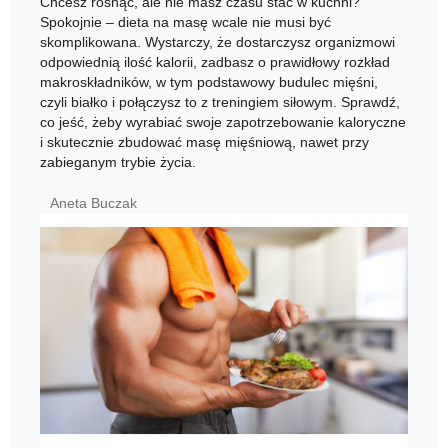
Chcesz rosnąć, ale nie masz czasu stać w kuchni?
Spokojnie – dieta na masę wcale nie musi być
skomplikowana. Wystarczy, że dostarczysz organizmowi
odpowiednią ilość kalorii, zadbasz o prawidłowy rozkład
makroskładników, w tym podstawowy budulec mięśni,
czyli białko i połączysz to z treningiem siłowym. Sprawdź,
co jeść, żeby wyrabiać swoje zapotrzebowanie kaloryczne
i skutecznie zbudować masę mięśniową, nawet przy
zabieganym trybie życia.
Aneta Buczak