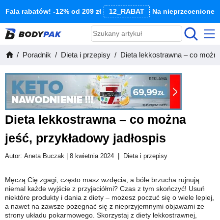
Fala rabatów! -12% od 209 zł
12_RABAT
Na nieprzecenione
Poradnik
Dieta i przepisy
Dieta lekkostrawna – co można
Dieta lekkostrawna – co można
jeść, przykładowy jadłospis
Autor:
Aneta Buczak
| 8 kwietnia 2024
|
Dieta i przepisy
Męczą Cię zgagi, często masz wzdęcia, a bóle brzucha rujnują
niemal każde wyjście z przyjaciółmi? Czas z tym skończyć! Usuń
niektóre produkty i dania z diety – możesz poczuć się o wiele lepiej,
a nawet na zawsze pożegnać się z nieprzyjemnymi objawami ze
strony układu pokarmowego. Skorzystaj z diety lekkostrawnej,