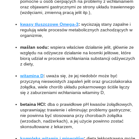
pomocne u osób cierpiących na problemy z wchłanianiem
oraz objawami gastrycznymi ze strony układu trawiennego
(wzdęciami, zmienną pracą jelit itp.),
kwasy tłuszczowe Omega-3
:
wyciszają stany zapalne i
regulują wiele procesów metabolicznych zachodzących w
organizmie,
maślan sodu:
wspiera właściwe działanie jelit, głównie ze
względu na odżywcze działanie na kosmki jelitowe, które
biorą udział w procesie wchłaniania substancji odżywczych
z diety,
witamina D
:
uważa się, że jej niedobór może być
przyczyną nieswoistych zapaleń jelit oraz gruczolakoraka
żołądka, wiele chorób układu pokarmowego ściśle łączy
się z zaburzeniami wchłaniania witaminy D,
betaina HCl:
dba o prawidłowe pH kwasów żołądkowych,
usprawniając trawienie i eliminując problemy gastryczne;
nie powinna być stosowana przy chorobach żołądka
(wrzodach, nadżerkach), a jej użycie powinno zostać
skonsultowane z lekarzem,
kompleks witamin i minerałów
:
dieta lekkostrawna może