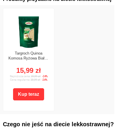
Targroch Quinoa
Komosa Ryżowa Biała -
1000g
15,99 zł
Najniższa cena:
20,99 zł
-24%
Cena regularna:
20,99 zł
-24%
Kup teraz
Czego nie jeść na diecie lekkostrawnej?