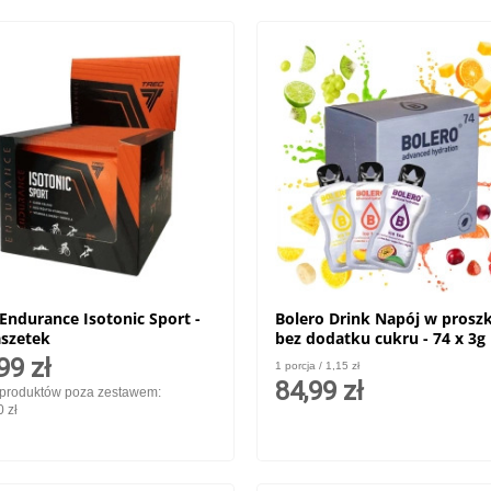
 Endurance Isotonic Sport -
Bolero Drink Napój w prosz
aszetek
bez dodatku cukru - 74 x 3g
99 zł
1 porcja / 1,15 zł
84,99 zł
produktów poza zestawem:
 zł