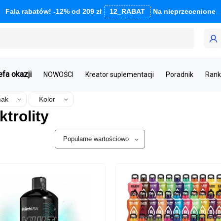
Fala rabatów! -12% od 209 zł
12_RABAT
Na nieprzecenione
efa okazji
NOWOŚCI
Kreator suplementacji
Poradnik
Rank
ak
Kolor
ktrolity