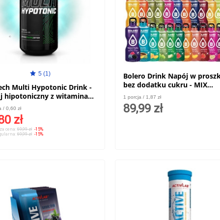
5 (1)
Bolero Drink Napój w prosz
bez dodatku cukru - MIX
ech Multi Hypotonic Drink -
smaków 48x 9g
j hipotoniczny z witaminami
1 porcja / 1,87 zł
00ml
89,99 zł
a / 0,60 zł
80 zł
za cena:
69,99 zł
-15%
gularna:
69,99 zł
-15%