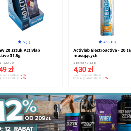
5 (1)
4.9 (10)
aw 20 sztuk Activlab
Activlab Electroactive - 20 ta
IsoActive 31,5g
musujących
a / 22,49 zł
1 porcja / 0,43 zł
49 zł
4,30 zł
za cena:
29,80 zł
-25%
Najniższa cena:
3,80 zł
gularna:
29,80 zł
-25%
Cena regularna:
6,80 zł
-37%