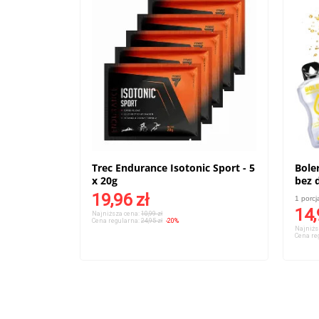
Trec Endurance Isotonic Sport - 5
Bole
x 20g
bez 
herb
19,96 zł
1 porcj
14,
Najniższa cena:
10,99 zł
Cena regularna:
24,95 zł
-20%
Najniżs
Cena re