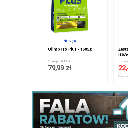
5 (9)
Olimp Iso Plus - 1505g
Zest
1 porcja / 0,93 zł
1 porcj
79,99 zł
22,
Najniżs
Cena re