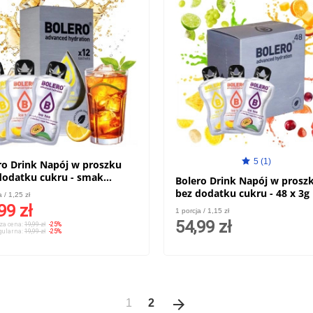
5 (1)
ro Drink Napój w proszku
dodatku cukru - smak
Bolero Drink Napój w prosz
at mrożonych 12x 3g
bez dodatku cukru - 48 x 3g
a / 1,25 zł
99 zł
1 porcja / 1,15 zł
54,99 zł
za cena:
19,99 zł
-25%
gularna:
19,99 zł
-25%
arrow_forward
Następny
1
2