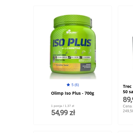
5 (6)
Trec
50 s
Olimp Iso Plus - 700g
89,
1 porcja / 1,37 zł
Cena 
54,99 zł
249,50