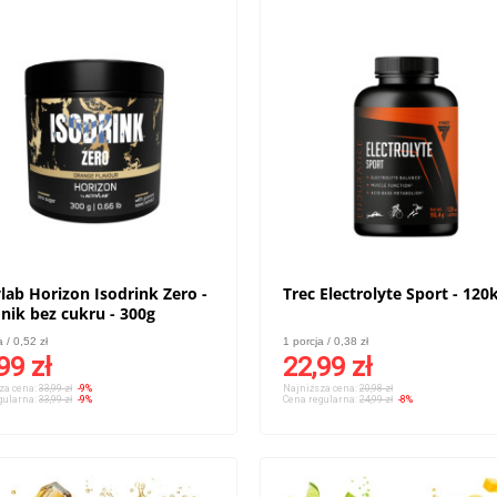
vlab Horizon Isodrink Zero -
Trec Electrolyte Sport - 120
onik bez cukru - 300g
a / 0,52 zł
1 porcja / 0,38 zł
99 zł
22,99 zł
za cena:
33,99 zł
-9%
Najniższa cena:
20,98 zł
gularna:
33,99 zł
-9%
Cena regularna:
24,99 zł
-8%