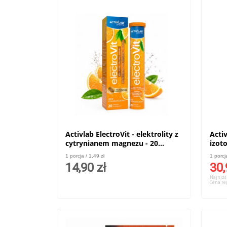
Activlab ElectroVit - elektrolity z
Acti
cytrynianem magnezu - 20
izot
tabletek musujących
1 porcja / 1,49 zł
1 porcj
14,90 zł
30,
Najniżs
Cena re