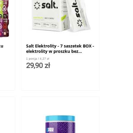
ku
Salt Elektrolity - 7 saszetek BOX -
elektrolity w proszku bez
dodatku cukru
1 porcja / 4,27 zł
29,90 zł