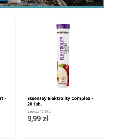
t -
Essensey Elektrolity Complex -
20 tab.
1 porcja / 0,50 zł
9,99 zł