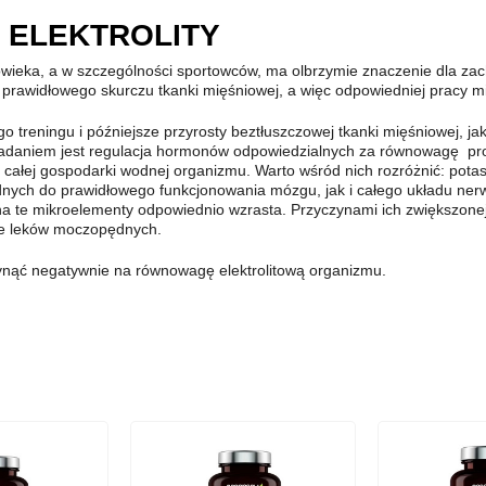
 I ELEKTROLITY
eka, a w szczególności sportowców, ma olbrzymie znaczenie dla zachow
rawidłowego skurczu tkanki mięśniowej, a więc odpowiedniej pracy mi
go treningu i późniejsze przyrosty beztłuszczowej tkanki mięśniowej, j
ych zadaniem jest regulacja hormonów odpowiedzialnych za równowagę p
 całej gospodarki wodnej organizmu. Warto wśród nich rozróżnić: pota
ch do prawidłowego funkcjonowania mózgu, jak i całego układu nerw
a te mikroelementy odpowiednio wzrasta. Przyczynami ich zwiększonej 
nie leków moczopędnych.
ynąć negatywnie na równowagę elektrolitową organizmu.