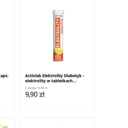
kaps.
Activlab Elektrolity Diabetyk -
elektrolity w tabletkach
musujących bez cukru - 20 tabl.
1 porcja / 0,99 zł
9,90 zł