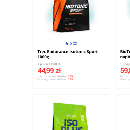
5 (2)
Trec Endurance Isotonic Sport -
BioT
1000g
napó
- 10
1 porcja / 1,80 zł
1 porcj
44,99 zł
59,
Najniższa cena:
49,99 zł
-10%
Najniżs
Cena regularna:
49,99 zł
-10%
Cena re