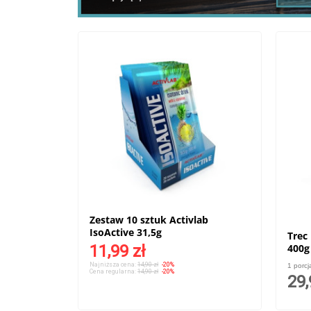
Zestaw 10 sztuk Activlab
IsoActive 31,5g
Trec
11,99 zł
400g
Najniższa cena:
14,90 zł
-20%
1 porcj
Cena regularna:
14,90 zł
-20%
29,