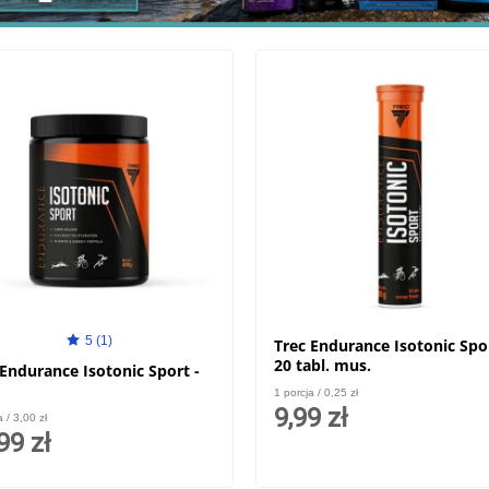
5 (1)
Trec Endurance Isotonic Spor
20 tabl. mus.
 Endurance Isotonic Sport -
1 porcja / 0,25 zł
9,99 zł
a / 3,00 zł
99 zł