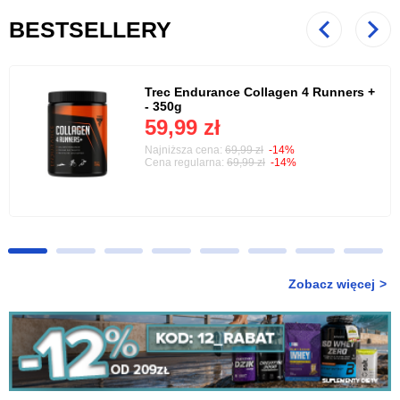
BESTSELLERY
Poprzedni
Nast
Trec Endurance Collagen 4 Runners +
- 350g
59,99 zł
Najniższa cena:
69,99 zł
-14%
Cena regularna:
69,99 zł
-14%
Zobacz więcej