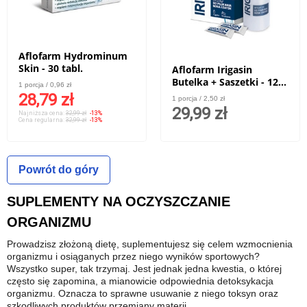
Aflofarm Hydrominum
Skin - 30 tabl.
Aflofarm Irigasin
Butelka + Saszetki - 12
1 porcja / 0,96 zł
sasz.
28,79 zł
1 porcja / 2,50 zł
29,99 zł
Najniższa cena:
32,99 zł
-13%
Cena regularna:
32,99 zł
-13%
Powrót do góry
SUPLEMENTY NA OCZYSZCZANIE
ORGANIZMU
Prowadzisz złożoną dietę, suplementujesz się celem wzmocnienia
organizmu i osiąganych przez niego wyników sportowych?
Wszystko super, tak trzymaj. Jest jednak jedna kwestia, o której
często się zapomina, a mianowicie odpowiednia detoksykacja
organizmu. Oznacza to sprawne usuwanie z niego toksyn oraz
szkodliwych produktów przemiany materii.