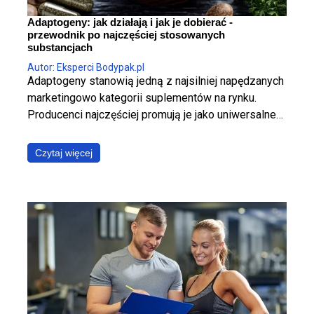
Adaptogeny: jak działają i jak je dobierać -
przewodnik po najczęściej stosowanych
substancjach
Autor: Eksperci Bodypak.pl
Adaptogeny stanowią jedną z najsilniej napędzanych
marketingowo kategorii suplementów na rynku.
Producenci najczęściej promują je jako uniwersalne
panaceum, obiecując jednoczesną poprawę jakości
snu, wzrost poziomu energii, wyostrzenie
Czytaj więcej
koncentracji, redukcję stresu oraz wzmocnienie
odporności. W ujęciu fizjologicznym i klinicznym jest
to jednak założenie błędne. Poszczególne
adaptogeny wyraźnie różnią się od siebie
mechanizmem działania, ich skuteczność zależy od
specyficznego kontekstu stosowania, a jakość
dostępnych na rynku produktów pozostaje skrajnie
nierówna. Poniższy raport ma za zadanie
usystematyzować wiedzę i odpowiedzieć na trzy