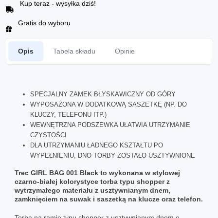
Kup teraz - wysyłka dziś!
Gratis do wyboru
Opis
Tabela składu
Opinie
SPECJALNY ZAMEK BŁYSKAWICZNY OD GÓRY
WYPOSAŻONA W DODATKOWĄ SASZETKĘ (NP. DO
KLUCZY, TELEFONU ITP.)
WEWNĘTRZNA PODSZEWKA UŁATWIA UTRZYMANIE
CZYSTOŚCI
DLA UTRZYMANIU ŁADNEGO KSZTAŁTU PO
WYPEŁNIENIU, DNO TORBY ZOSTAŁO USZTYWNIONE
Trec GIRL BAG 001 Black to wykonana w stylowej
czarno-białej kolorystyce torba typu shopper z
wytrzymałego materiału z usztywnianym dnem,
zamknięciem na suwak i saszetką na klucze oraz telefon.
Torba na ramię typu shopper z usztywnianym dnem o