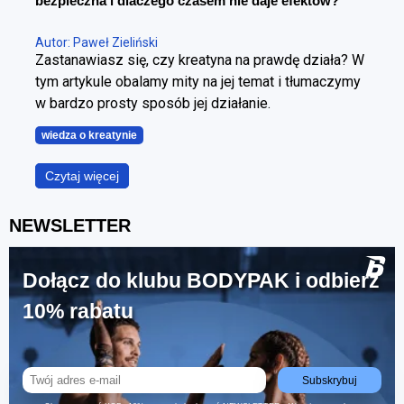
bezpieczna i dlaczego czasem nie daje efektów?
Autor: Paweł Zieliński
Zastanawiasz się, czy kreatyna na prawdę działa? W
tym artykule obalamy mity na jej temat i tłumaczymy
w bardzo prosty sposób jej działanie.
wiedza o kreatynie
Czytaj więcej
NEWSLETTER
Dołącz do klubu BODYPAK i odbierz
10% rabatu
Subskrybuj