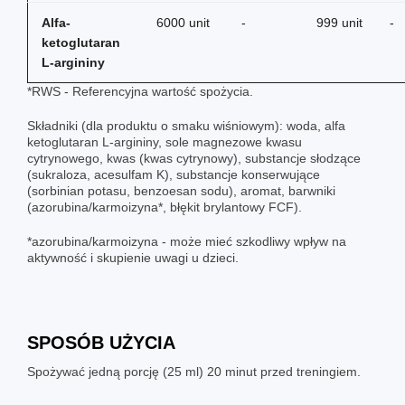
Alfa-
6000 unit
-
999 unit
-
ketoglutaran
L-argininy
*RWS - Referencyjna wartość spożycia.
Składniki (dla produktu o smaku wiśniowym): woda, alfa
ketoglutaran L-argininy, sole magnezowe kwasu
cytrynowego, kwas (kwas cytrynowy), substancje słodzące
(sukraloza, acesulfam K), substancje konserwujące
(sorbinian potasu, benzoesan sodu), aromat, barwniki
(azorubina/karmoizyna*, błękit brylantowy FCF).
*azorubina/karmoizyna - może mieć szkodliwy wpływ na
aktywność i skupienie uwagi u dzieci.
SPOSÓB UŻYCIA
Spożywać jedną porcję (25 ml) 20 minut przed treningiem.