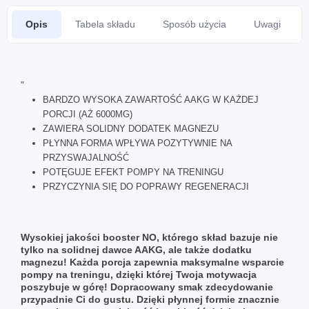
Opis
Tabela składu
Sposób użycia
Uwagi
"
BARDZO WYSOKA ZAWARTOŚĆ AAKG W KAŻDEJ
PORCJI (AŻ 6000MG)
ZAWIERA SOLIDNY DODATEK MAGNEZU
PŁYNNA FORMA WPŁYWA POZYTYWNIE NA
PRZYSWAJALNOŚĆ
POTĘGUJE EFEKT POMPY NA TRENINGU
PRZYCZYNIA SIĘ DO POPRAWY REGENERACJI
Wysokiej jakości booster NO, którego skład bazuje nie
tylko na solidnej dawce AAKG, ale także dodatku
magnezu! Każda porcja zapewnia maksymalne wsparcie
pompy na treningu, dzięki której Twoja motywacja
poszybuje w górę! Dopracowany smak zdecydowanie
przypadnie Ci do gustu. Dzięki płynnej formie znacznie