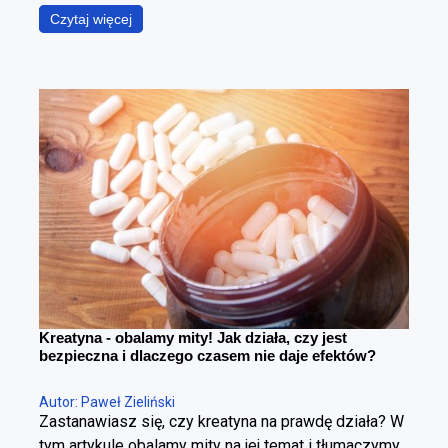
podczas gdy w rzeczywistości chodzi o coś
Czytaj więcej
znacznie bardziej precyzyjnego – zmniejszenie
poziomu tkanki tłuszczowej przy maksymalnym
zachowaniu masy mięśniowej. To fundamentalna
różnica. Można schudnąć i wyglądać gorzej – i
można redukować tkankę tłuszczową, poprawiając
sylwetkę. Cała sztuka polega na tym, żeby zrobić to
w kontrolowany sposób.
Kreatyna - obalamy mity! Jak działa, czy jest
bezpieczna i dlaczego czasem nie daje efektów?
Autor: Paweł Zieliński
Zastanawiasz się, czy kreatyna na prawdę działa? W
tym artykule obalamy mity na jej temat i tłumaczymy