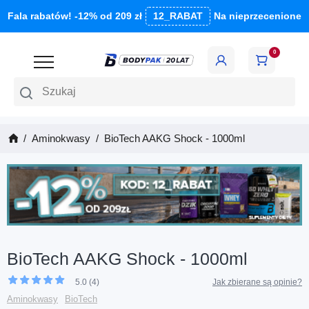
Fala rabatów! -12% od 209 zł
12_RABAT
Na nieprzecenione
0
Szukaj
Aminokwasy
BioTech AAKG Shock - 1000ml
BioTech AAKG Shock - 1000ml
5.0 (4)
Jak zbierane są opinie?
Aminokwasy
BioTech