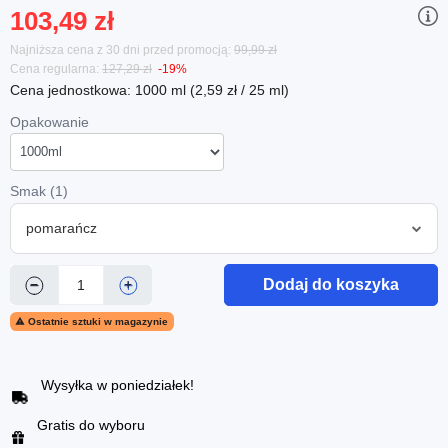
103,49 zł
Najniższa cena z 30 dni przed promocją:
99,99 zł
Cena regularna:
127,29 zł
-19%
Cena jednostkowa: 1000 ml (2,59 zł / 25 ml)
Opakowanie
Smak (1)
pomarańcz
Dodaj do koszyka
−
+

Ostatnie sztuki w magazynie
Wysyłka w poniedziałek!
Gratis do wyboru