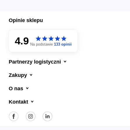
Opinie sklepu
4.9
star
star
star
star
star
star
star
star
star
star
Na podstawie
133 opinii

Partnerzy logistyczni

Zakupy

O nas

Kontakt