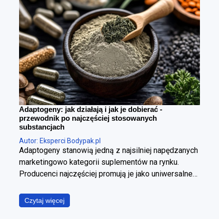
Adaptogeny: jak działają i jak je dobierać -
przewodnik po najczęściej stosowanych
substancjach
Autor: Eksperci Bodypak.pl
Adaptogeny stanowią jedną z najsilniej napędzanych
marketingowo kategorii suplementów na rynku.
Producenci najczęściej promują je jako uniwersalne
panaceum, obiecując jednoczesną poprawę jakości
snu, wzrost poziomu energii, wyostrzenie
Czytaj więcej
koncentracji, redukcję stresu oraz wzmocnienie