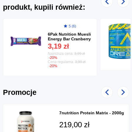
Poprzedni
Nast
produkt, kupili również:
5 (6)
6Pak Nutrition Muesli
Energy Bar Cranberry
- 30g
3,19 zł
Najniższa cena:
3,99 zł
-20%
Cena regularna:
3,99 zł
-20%
Promocje
Poprzedni
Nast
7nutrition Protein Matrix - 2000g
219,00 zł