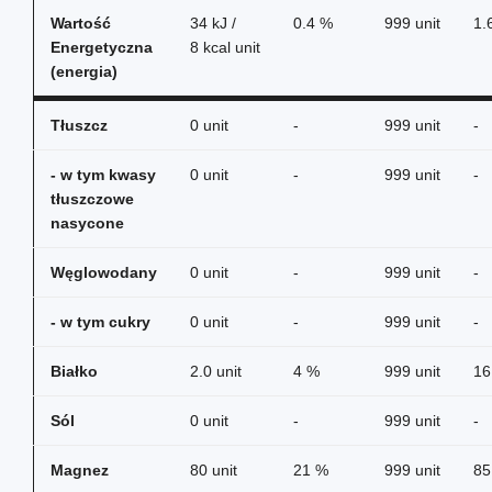
Wartość
34 kJ /
0.4 %
999 unit
1.
Energetyczna
8 kcal unit
(energia)
Tłuszcz
0 unit
-
999 unit
-
- w tym kwasy
0 unit
-
999 unit
-
tłuszczowe
nasycone
Węglowodany
0 unit
-
999 unit
-
- w tym cukry
0 unit
-
999 unit
-
Białko
2.0 unit
4 %
999 unit
16
Sól
0 unit
-
999 unit
-
Magnez
80 unit
21 %
999 unit
85