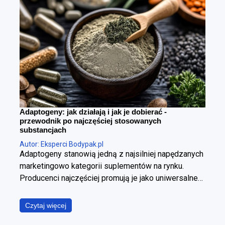
Adaptogeny: jak działają i jak je dobierać -
przewodnik po najczęściej stosowanych
substancjach
Autor: Eksperci Bodypak.pl
Adaptogeny stanowią jedną z najsilniej napędzanych
marketingowo kategorii suplementów na rynku.
Producenci najczęściej promują je jako uniwersalne
panaceum, obiecując jednoczesną poprawę jakości
snu, wzrost poziomu energii, wyostrzenie
Czytaj więcej
koncentracji, redukcję stresu oraz wzmocnienie