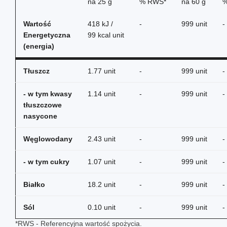
na
25 g
% RWS*
na
60 g
%
Wartość
418 kJ /
-
999 unit
-
Energetyczna
99 kcal unit
(energia)
Tłuszcz
1.77 unit
-
999 unit
-
- w tym kwasy
1.14 unit
-
999 unit
-
tłuszczowe
nasycone
Węglowodany
2.43 unit
-
999 unit
-
- w tym cukry
1.07 unit
-
999 unit
-
Białko
18.2 unit
-
999 unit
-
Sól
0.10 unit
-
999 unit
-
*RWS - Referencyjna wartość spożycia.