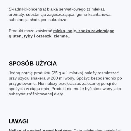
Składniki:koncentrat białka serwatkowego (z mleka),
aromaty, substancja zagęszczająca: guma ksantanowa,
substancja słodząca: sukraloza
Produkt może zawierać
mleko, soję, zboża zawierające
gluten, ryby i orzeszki ziemne.
.
SPOSÓB UŻYCIA
Jedną porcję produktu (25 g = 1 miarka) należy rozmieszać
przy użyciu shakera w 200 ml wody. Spożyć bezpośrednio po
przygotowaniu. Nie należy przekraczać zalecanej porcji do
spożycia w ciągu dnia. Produkt nie może być stosowany jako
substytut zróżnicowanej diety.
UWAGI
Najlepiej spożyć przed końcem:
Data minimalnej trwałości