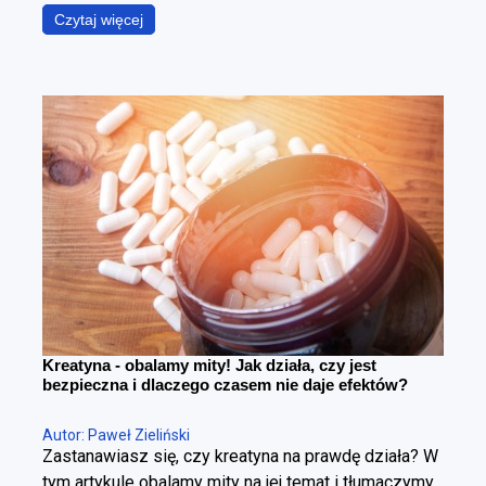
podczas gdy w rzeczywistości chodzi o coś
Czytaj więcej
znacznie bardziej precyzyjnego – zmniejszenie
poziomu tkanki tłuszczowej przy maksymalnym
zachowaniu masy mięśniowej. To fundamentalna
różnica. Można schudnąć i wyglądać gorzej – i
można redukować tkankę tłuszczową, poprawiając
sylwetkę. Cała sztuka polega na tym, żeby zrobić to
w kontrolowany sposób.
Kreatyna - obalamy mity! Jak działa, czy jest
bezpieczna i dlaczego czasem nie daje efektów?
Autor: Paweł Zieliński
Zastanawiasz się, czy kreatyna na prawdę działa? W
tym artykule obalamy mity na jej temat i tłumaczymy