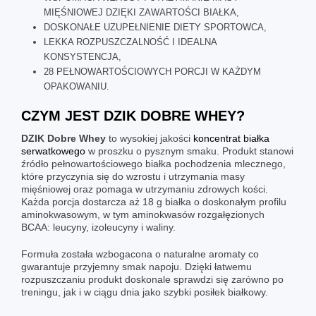
MIĘŚNIOWEJ DZIĘKI ZAWARTOŚCI BIAŁKA,
DOSKONAŁE UZUPEŁNIENIE DIETY SPORTOWCA,
LEKKA ROZPUSZCZALNOŚĆ I IDEALNA
KONSYSTENCJA,
28 PEŁNOWARTOŚCIOWYCH PORCJI W KAŻDYM
OPAKOWANIU.
CZYM JEST
DZIK DOBRE WHEY
?
DZIK Dobre Whey
to wysokiej jakości
koncentrat białka
serwatkowego
w proszku o pysznym smaku. Produkt stanowi
źródło pełnowartościowego białka pochodzenia mlecznego,
które przyczynia się do wzrostu i utrzymania masy
mięśniowej oraz pomaga w utrzymaniu zdrowych kości.
Każda porcja dostarcza aż 18 g białka o doskonałym profilu
aminokwasowym, w tym aminokwasów rozgałęzionych
BCAA: leucyny, izoleucyny i waliny.
Formuła została wzbogacona o naturalne aromaty co
gwarantuje przyjemny smak napoju. Dzięki łatwemu
rozpuszczaniu produkt doskonale sprawdzi się zarówno po
treningu, jak i w ciągu dnia jako szybki posiłek białkowy.