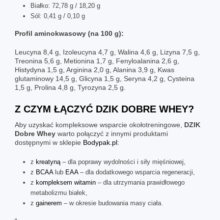
Białko: 72,78 g / 18,20 g
Sól: 0,41 g / 0,10 g
Profil aminokwasowy (na 100 g):
Leucyna 8,4 g, Izoleucyna 4,7 g, Walina 4,6 g, Lizyna 7,5 g,
Treonina 5,6 g, Metionina 1,7 g, Fenyloalanina 2,6 g,
Histydyna 1,5 g, Arginina 2,0 g, Alanina 3,9 g, Kwas
glutaminowy 14,5 g, Glicyna 1,5 g, Seryna 4,2 g, Cysteina
1,5 g, Prolina 4,8 g, Tyrozyna 2,5 g.
Z CZYM ŁĄCZYĆ
DZIK DOBRE WHEY
?
Aby uzyskać kompleksowe wsparcie okołotreningowe,
DZIK
Dobre Whey
warto połączyć z innymi produktami
dostępnymi w sklepie
Bodypak.pl
:
z
kreatyną
– dla poprawy wydolności i siły mięśniowej,
z
BCAA
lub
EAA
– dla dodatkowego wsparcia regeneracji,
z
kompleksem witamin
– dla utrzymania prawidłowego
metabolizmu białek,
z
gainerem
– w okresie budowania masy ciała.