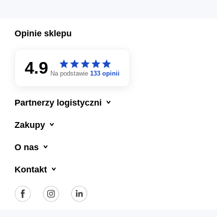
Opinie sklepu
4.9
star
star
star
star
star
star
star
star
star
star
Na podstawie
133 opinii

Partnerzy logistyczni

Zakupy

O nas

Kontakt