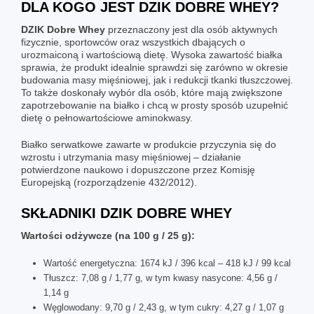
DLA KOGO JEST
DZIK DOBRE WHEY
?
DZIK Dobre Whey
przeznaczony jest dla osób aktywnych
fizycznie, sportowców oraz wszystkich dbających o
urozmaiconą i wartościową dietę. Wysoka zawartość białka
sprawia, że produkt idealnie sprawdzi się zarówno w okresie
budowania masy mięśniowej, jak i redukcji tkanki tłuszczowej.
To także doskonały wybór dla osób, które mają zwiększone
zapotrzebowanie na białko i chcą w prosty sposób uzupełnić
dietę o pełnowartościowe aminokwasy.
Białko serwatkowe zawarte w produkcie przyczynia się do
wzrostu i utrzymania masy mięśniowej – działanie
potwierdzone naukowo i dopuszczone przez Komisję
Europejską (rozporządzenie 432/2012).
SKŁADNIKI
DZIK DOBRE WHEY
Wartości odżywcze (na 100 g / 25 g):
Wartość energetyczna: 1674 kJ / 396 kcal – 418 kJ / 99 kcal
Tłuszcz: 7,08 g / 1,77 g, w tym kwasy nasycone: 4,56 g /
1,14 g
Węglowodany: 9,70 g / 2,43 g, w tym cukry: 4,27 g / 1,07 g