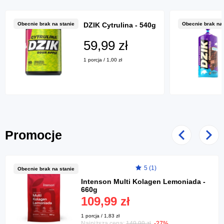
Obecnie brak na stanie
DZIK Cytrulina - 540g
Obecnie brak na 
59,99 zł
1 porcja / 1,00 zł
Promocje
Poprzedni
Nast
5 (1)
Obecnie brak na stanie
Intenson Multi Kolagen Lemoniada -
660g
109,99 zł
1 porcja / 1,83 zł
Najniższa cena:
149,99 zł
-27%