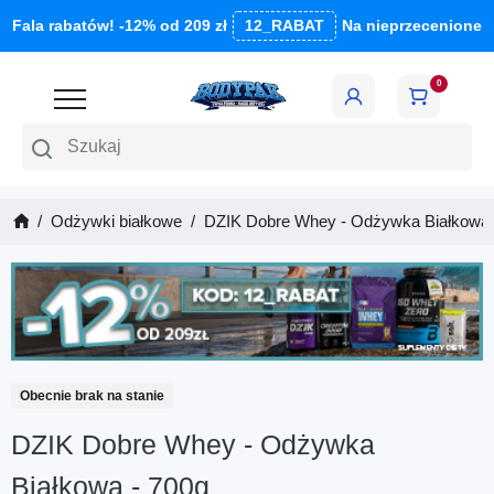
Fala rabatów! -12% od 209 zł
12_RABAT
Na nieprzecenione
0
Szukaj
Odżywki białkowe
DZIK Dobre Whey - Odżywka Białkowa 
Obecnie brak na stanie
DZIK Dobre Whey - Odżywka
Białkowa - 700g