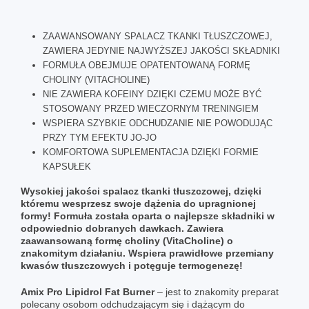
ZAAWANSOWANY SPALACZ TKANKI TŁUSZCZOWEJ,
ZAWIERA JEDYNIE NAJWYŻSZEJ JAKOŚCI SKŁADNIKI
FORMUŁA OBEJMUJE OPATENTOWANĄ FORMĘ
CHOLINY (VITACHOLINE)
NIE ZAWIERA KOFEINY DZIĘKI CZEMU MOŻE BYĆ
STOSOWANY PRZED WIECZORNYM TRENINGIEM
WSPIERA SZYBKIE ODCHUDZANIE NIE POWODUJĄC
PRZY TYM EFEKTU JO-JO
KOMFORTOWA SUPLEMENTACJA DZIĘKI FORMIE
KAPSUŁEK
Wysokiej jakości spalacz tkanki tłuszczowej, dzięki
któremu wesprzesz swoje dążenia do upragnionej
formy! Formuła została oparta o najlepsze składniki w
odpowiednio dobranych dawkach. Zawiera
zaawansowaną formę choliny (VitaCholine) o
znakomitym działaniu. Wspiera prawidłowe przemiany
kwasów tłuszczowych i potęguje termogenezę!
Amix Pro Lipidrol Fat Burner
– jest to znakomity preparat
polecany osobom odchudzającym się i dążącym do