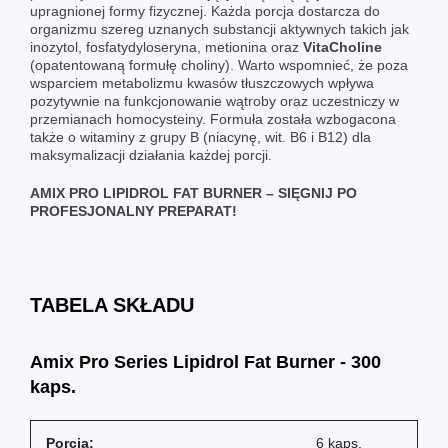
upragnionej formy fizycznej. Każda porcja dostarcza do
organizmu szereg uznanych substancji aktywnych takich jak
inozytol, fosfatydyloseryna, metionina oraz
VitaCholine
(opatentowaną formułę choliny). Warto wspomnieć, że poza
wsparciem metabolizmu kwasów tłuszczowych wpływa
pozytywnie na funkcjonowanie wątroby oraz uczestniczy w
przemianach homocysteiny. Formuła została wzbogacona
także o witaminy z grupy B (niacynę, wit. B6 i B12) dla
maksymalizacji działania każdej porcji.
AMIX PRO LIPIDROL FAT BURNER – SIĘGNIJ PO
PROFESJONALNY PREPARAT!
TABELA SKŁADU
Amix Pro Series Lipidrol Fat Burner - 300
kaps.
Porcja:
6 kaps.