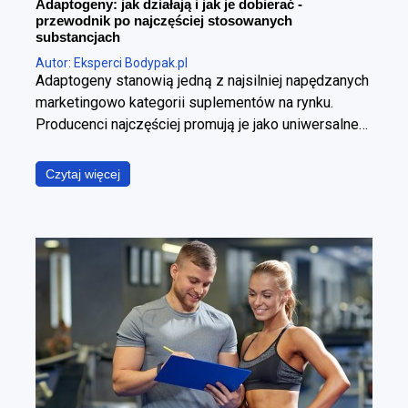
Adaptogeny: jak działają i jak je dobierać -
przewodnik po najczęściej stosowanych
substancjach
Autor: Eksperci Bodypak.pl
Adaptogeny stanowią jedną z najsilniej napędzanych
marketingowo kategorii suplementów na rynku.
Producenci najczęściej promują je jako uniwersalne
panaceum, obiecując jednoczesną poprawę jakości
snu, wzrost poziomu energii, wyostrzenie
Czytaj więcej
koncentracji, redukcję stresu oraz wzmocnienie
odporności. W ujęciu fizjologicznym i klinicznym jest
to jednak założenie błędne. Poszczególne
adaptogeny wyraźnie różnią się od siebie
mechanizmem działania, ich skuteczność zależy od
specyficznego kontekstu stosowania, a jakość
dostępnych na rynku produktów pozostaje skrajnie
nierówna. Poniższy raport ma za zadanie
usystematyzować wiedzę i odpowiedzieć na trzy
fundamentalne pytania z punktu widzenia praktyki: