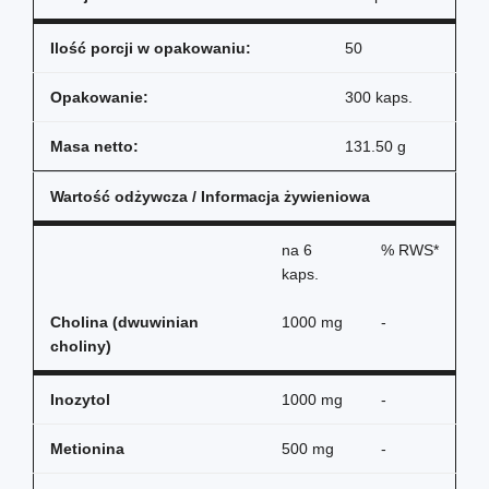
Ilość porcji w opakowaniu:
50
Opakowanie:
300 kaps.
Masa netto:
131.50 g
Wartość odżywcza / Informacja żywieniowa
na
6
% RWS*
kaps.
Cholina (dwuwinian
1000 mg
-
choliny)
Inozytol
1000 mg
-
Metionina
500 mg
-