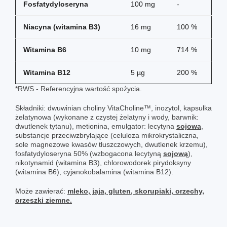
Fosfatydyloseryna
100 mg
-
Niacyna (witamina B3)
16 mg
100 %
Witamina B6
10 mg
714 %
Witamina B12
5 µg
200 %
*RWS - Referencyjna wartość spożycia.
Składniki: dwuwinian choliny VitaCholine™, inozytol, kapsułka
żelatynowa (wykonane z czystej żelatyny i wody, barwnik:
dwutlenek tytanu), metionina, emulgator: lecytyna
sojowa
,
substancje przeciwzbrylające (celuloza mikrokrystaliczna,
sole magnezowe kwasów tłuszczowych, dwutlenek krzemu),
fosfatydyloseryna 50% (wzbogacona lecytyną
sojową
),
nikotynamid (witamina B3), chlorowodorek pirydoksyny
(witamina B6), cyjanokobalamina (witamina B12).
Może zawierać:
mleko, jaja, gluten, skorupiaki, orzechy,
orzeszki ziemne.