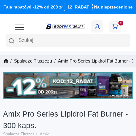
Fala rabatów! -12% od 209 zł
12_RABAT
Na nieprzecenione
0
Szukaj
Spalacze Tłuszczu
Amix Pro Series Lipidrol Fat Burner - 3
Amix Pro Series Lipidrol Fat Burner -
300 kaps.
Spalacze Tłuszczu
Amix