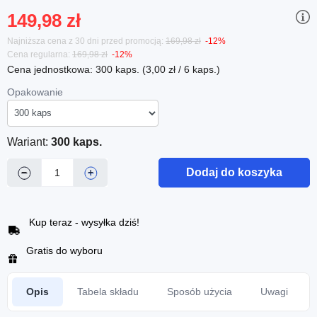
149,98 zł
Najniższa cena z 30 dni przed promocją:
169,98 zł
-12%
Cena regularna:
169,98 zł
-12%
Cena jednostkowa: 300 kaps. (3,00 zł / 6 kaps.)
Opakowanie
Wariant:
300 kaps.
Dodaj do koszyka
−
+
Kup teraz - wysyłka dziś!
Gratis do wyboru
Opis
Tabela składu
Sposób użycia
Uwagi