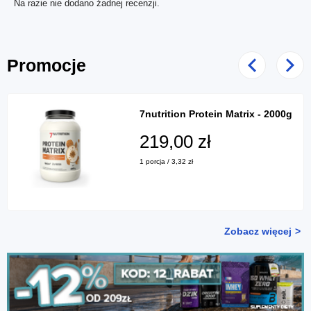
Na razie nie dodano żadnej recenzji.
Promocje
Poprzedni
Nast
7nutrition Protein Matrix - 2000g
219,00 zł
1 porcja / 3,32 zł
Zobacz więcej