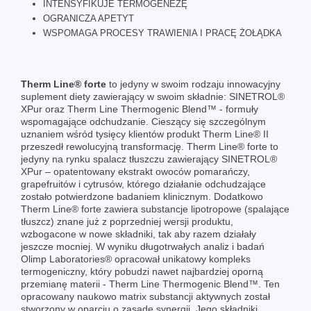
INTENSYFIKUJE TERMOGENEZĘ
OGRANICZA APETYT
WSPOMAGA PROCESY TRAWIENIA I PRACĘ ŻOŁĄDKA
Therm Line® forte
to jedyny w swoim rodzaju innowacyjny
suplement diety zawierający w swoim składnie: SINETROL®
XPur oraz Therm Line Thermogenic Blend™ - formuły
wspomagające odchudzanie. Cieszący się szczególnym
uznaniem wśród tysięcy klientów produkt Therm Line® II
przeszedł rewolucyjną transformację. Therm Line® forte to
jedyny na rynku spalacz tłuszczu zawierający SINETROL®
XPur – opatentowany ekstrakt owoców pomarańczy,
grapefruitów i cytrusów, którego działanie odchudzające
zostało potwierdzone badaniem klinicznym. Dodatkowo
Therm Line® forte zawiera substancje lipotropowe (spalające
tłuszcz) znane już z poprzedniej wersji produktu,
wzbogacone w nowe składniki, tak aby razem działały
jeszcze mocniej. W wyniku długotrwałych analiz i badań
Olimp Laboratories® opracował unikatowy kompleks
termogeniczny, który pobudzi nawet najbardziej oporną
przemianę materii - Therm Line Thermogenic Blend™. Ten
opracowany naukowo matrix substancji aktywnych został
stworzony w oparciu o zasadę synergii. Jego składniki