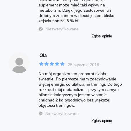
suplement może mieć taki wpływ na
metabolizm. Dzięki jego zastosowaniu i
drobnym zmianom w diecie jestem blisko
zejścia poniżej 8 % bf.
Niezweryfikowane
Zgłoś opinię
Ola
25 stycznia 2018
Na mój organizm ten preparat działa
świetnie. Po pierwsze mam zdecydowanie
więcej energii, co ułatwia mi treningi. Do tego
rozkręcił mój metabolizm - przy tym samym
bilansie kalorycznym jestem w stanie
chudnąć 2 kg tygodniowo bez większej
objętości treningów.
Niezweryfikowane
Zgłoś opinię