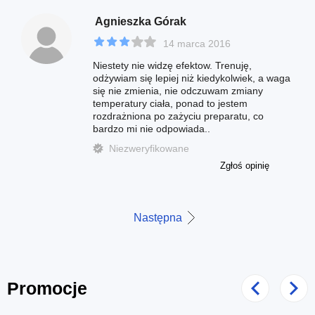
Agnieszka Górak
14 marca 2016
Niestety nie widzę efektow. Trenuję,
odżywiam się lepiej niż kiedykolwiek, a waga
się nie zmienia, nie odczuwam zmiany
temperatury ciała, ponad to jestem
rozdrażniona po zażyciu preparatu, co
bardzo mi nie odpowiada..
Niezweryfikowane
Zgłoś opinię
Następna
Promocje
Poprzedni
Nast