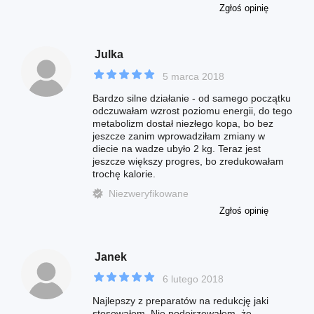
Zgłoś opinię
Julka
5 marca 2018
Bardzo silne działanie - od samego początku
odczuwałam wzrost poziomu energii, do tego
metabolizm dostał niezłego kopa, bo bez
jeszcze zanim wprowadziłam zmiany w
diecie na wadze ubyło 2 kg. Teraz jest
jeszcze większy progres, bo zredukowałam
trochę kalorie.
Niezweryfikowane
Zgłoś opinię
Janek
6 lutego 2018
Najlepszy z preparatów na redukcję jaki
stosowałem. Nie podejrzewałem, że