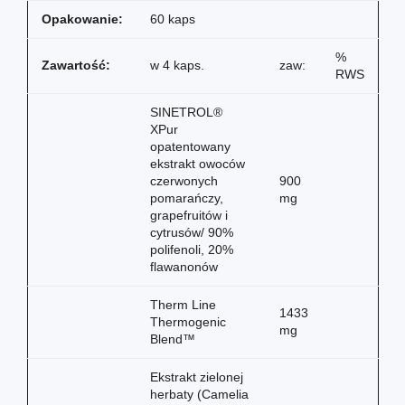
Opakowanie:
60 kaps
%
Zawartość:
w 4 kaps.
zaw:
RWS
SINETROL®
XPur
opatentowany
ekstrakt owoców
czerwonych
900
pomarańczy,
mg
grapefruitów i
cytrusów/ 90%
polifenoli, 20%
flawanonów
Therm Line
1433
Thermogenic
mg
Blend™
Ekstrakt zielonej
herbaty (Camelia