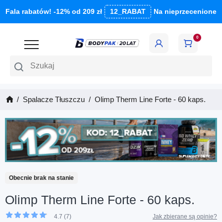
Fala rabatów! -12% od 209 zł
12_RABAT
Na nieprzecenione
0
Szukaj
Spalacze Tłuszczu
Olimp Therm Line Forte - 60 kaps.
Obecnie brak na stanie
Olimp Therm Line Forte - 60 kaps.
4.7 (7)
Jak zbierane są opinie?