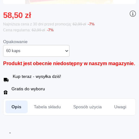
58,50 zł
Najniższa cena z 30 dni przed promocją:
62,99 zł
-7%
Cena regularna:
62,99 zł
-7%
Opakowanie
Produkt jest obecnie niedostępny w naszym magazynie.
Kup teraz - wysyłka dziś!
Gratis do wyboru
Opis
Tabela składu
Sposób użycia
Uwagi
"