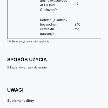
aminokwasowego
µg
ALBION®
Chelavite®
Kofeina (z kofeiny
bezwodnej i
240
ekstraktu
mg
guarany)
* % Referencyjna wartość spożycia
SPOSÓB UŻYCIA
2 kaps. dwa razy dziennie
UWAGI
Suplement diety