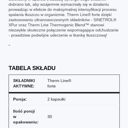
dobrano tak, aby wzajemnie wzmacniały się w działaniu
prowadząc w efekcie do maksymalnej intensyfikacji procesu
spalania tłuszczu w organizmie. Therm Line® forte dzięki
zastosowaniu ultranowoczesnych składników - SINETROL®
XPur oraz Therm Line Thermogenic Blend™ stanowi
niezwykle skuteczne połączenie wspomagające odchudzanie
- prawdziwe podwójne uderzenie w tkankę tłuszczową!
"
TABELA SKŁADU
SKŁADNIKI
Therm Line®
AKTYWNE:
forte
Porcja:
2 kapsułki
Ilość porcji
w
30
opakowaniu: