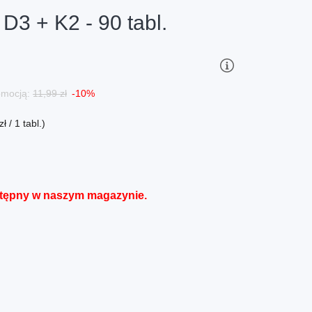
 D3 + K2 - 90 tabl.
romocją:
11,99 zł
-10%
 / 1 tabl.)
stępny w naszym magazynie.