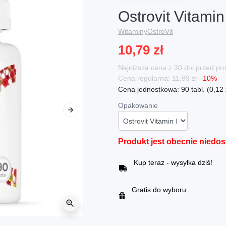
Ostrovit Vitamin
Witaminy
OstroVit
10,79 zł
Najniższa cena z 30 dni przed p
Cena regularna:
11,99 zł
-10%
Cena jednostkowa: 90 tabl. (0,12 zł
Opakowanie
Następny
Produkt jest obecnie niedo
Kup teraz - wysyłka dziś!
Gratis do wyboru
zoom_in