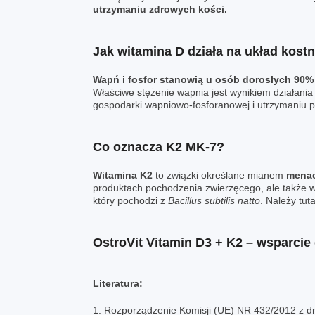
utrzymaniu zdrowych kości.
Jak witamina D działa na układ kost
Wapń i fosfor stanowią u osób dorosłych 90%
Właściwe stężenie wapnia jest wynikiem działania
gospodarki wapniowo-fosforanowej i utrzymaniu p
Co oznacza K2 MK-7?
Witamina K2
to związki określane mianem
mena
produktach pochodzenia zwierzęcego, ale także w 
który pochodzi z
Bacillus subtilis natto
. Należy tut
OstroVit Vitamin D3 + K2 – wsparcie 
Literatura:
1. Rozporządzenie Komisji (UE) NR 432/2012 z d