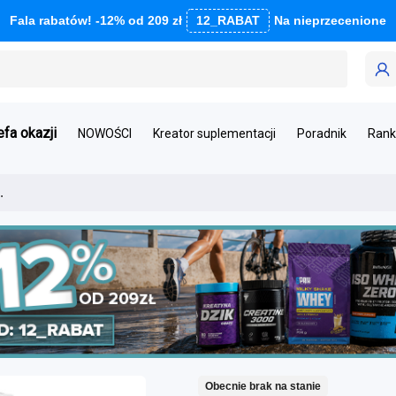
Fala rabatów! -12% od 209 zł
12_RABAT
Na nieprzecenione
efa okazji
NOWOŚCI
Kreator suplementacji
Poradnik
Rank
.
Obecnie brak na stanie