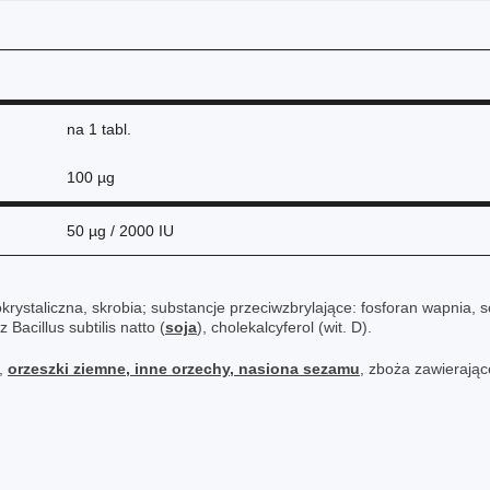
na
1 tabl.
100 µg
50 µg / 2000 IU
rokrystaliczna, skrobia; substancje przeciwzbrylające: fosforan wapni
acillus subtilis natto (
soja
), cholekalcyferol (wit. D).
),
orzeszki ziemne, inne orzechy, nasiona sezamu
, zboża zawierają