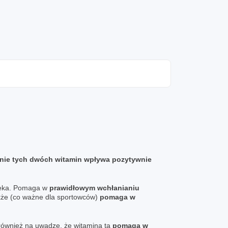
czenie tych dwóch witamin wpływa pozytywnie
wieka. Pomaga w
prawidłowym wchłanianiu
akże (co ważne dla sportowców)
pomaga w
również na uwadze, że witamina ta
pomaga w