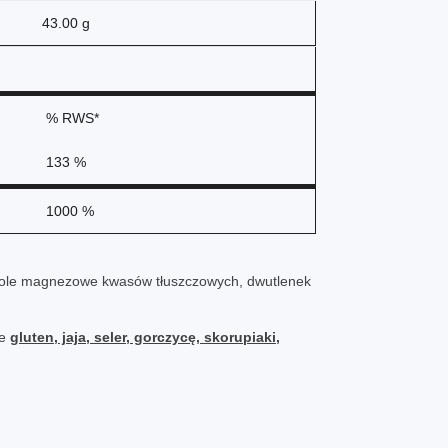
43.00 g
% RWS*
133 %
1000 %
a, sole magnezowe kwasów tłuszczowych, dwutlenek
ce
gluten, jaja, seler, gorczycę, skorupiaki,