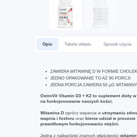
Opis
Tabela składu
Sposób użycia
ZAWIERA WITAMINĘ D W FORMIE CHOLEK
JEDNO OPAKOWANIE TO AŻ 90 PORCJI
JEDNA PORCJA ZAWIERA 50 µG WITAMINY
OstroVit Vitamin D3 + K2 to suplement diety 
na funkcjonowanie naszych kości.
Witamina D
oprócz wsparcia w
utrzymaniu zdro
wapnia i fosforu
oraz
bierze udział w procesie
prawidłowym funkcjonowaniu mięśni.
Jedną z najbardziej znanych właściwości
witamin