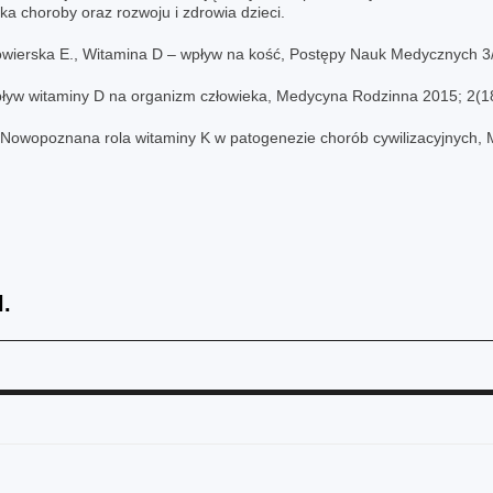
a choroby oraz rozwoju i zdrowia dzieci.
owierska E., Witamina D – wpływ na kość, Postępy Nauk Medycznych 3/
pływ witaminy D na organizm człowieka, Medycyna Rodzinna 2015; 2(18
M., Nowopoznana rola witaminy K w patogenezie chorób cywilizacyjnych,
l.