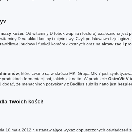
ny?
 masy kości.
Od witaminy D (obok wapnia i fosforu) uzależniona jest
p
 witaminy D na układ kostny i mięśniowy. Czyli podstawowa fizjologicz
rawidłowej budowy i funkcji komórek kostnych oraz na
aktywizacji pr
chinonów
, które zwane są w skrócie MK. Grupa MK-7 jest syntetyzowa
produktach fermentacji soi, takich jak natto. W produkcie
OstroVit Vi
aj dodać, że menachinon pozyskany z Bacillus subtilis natto jest
bezpie
dla Twoich kości!
nia 16 maja 2012 r. ustanawiające wykaz dopuszczonych oświadczeń z