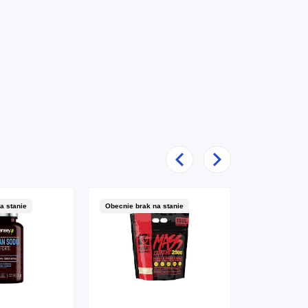
Poprzedni
Następny
a stanie
Obecnie brak na stanie
Obecnie brak