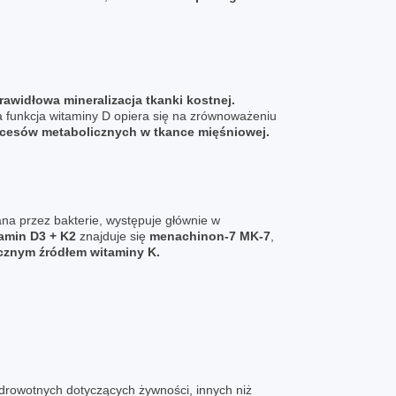
rawidłowa mineralizacja tkanki kostnej.
na funkcja witaminy D opiera się na zrównoważeniu
ocesów metabolicznych w tkance mięśniowej.
na przez bakterie, występuje głównie w
tamin D3 + K2
znajduje się
menachinon-7 MK-7
,
cznym źródłem witaminy K.
drowotnych dotyczących żywności, innych niż