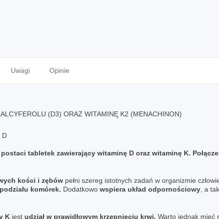
Uwagi
Opinie
ALCYFEROLU (D3) ORAZ WITAMINĘ K2 (MENACHINON)
 D
w postaci tabletek zawierający witaminę D oraz witaminę K. Połą
wych kości i zębów
pełni szereg istotnych zadań w organizmie czło
 podziału komórek.
Dodatkowo
wspiera układ odpornościowy
, a t
y K
jest
udział w prawidłowym krzepnięciu krwi.
Warto jednak mieć 