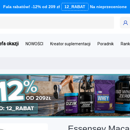
Fala rabatów! -12% od 209 zł
12_RABAT
Na nieprzecenione
efa okazji
NOWOŚCI
Kreator suplementacji
Poradnik
Rank
Essensey Maca 