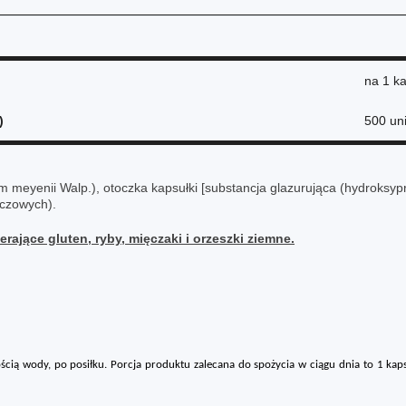
na
1 k
)
500 uni
m meyenii Walp.), otoczka kapsułki [substancja glazurująca (hydroksyp
zczowych).
erające gluten, ryby, mięczaki i orzeszki ziemne.
ością wody
, po posiłku.
Porcja produktu zalecana do spożycia w ciągu dnia to 1 kap