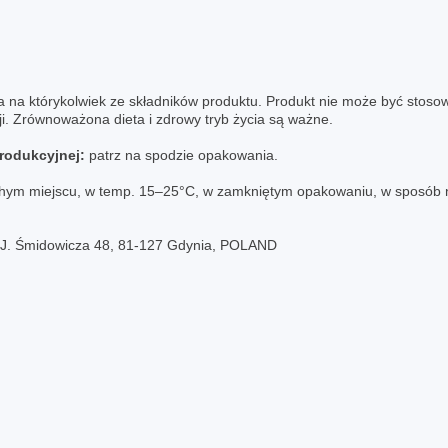
na którykolwiek ze składników produktu. Produkt nie może być stosowa
acji. Zrównoważona dieta i zdrowy tryb życia są ważne.
produkcyjnej:
patrz na spodzie opakowania.
m miejscu, w temp. 15–25°C, w zamkniętym opakowaniu, w sposób nie
. J. Śmidowicza 48, 81-127 Gdynia, POLAND