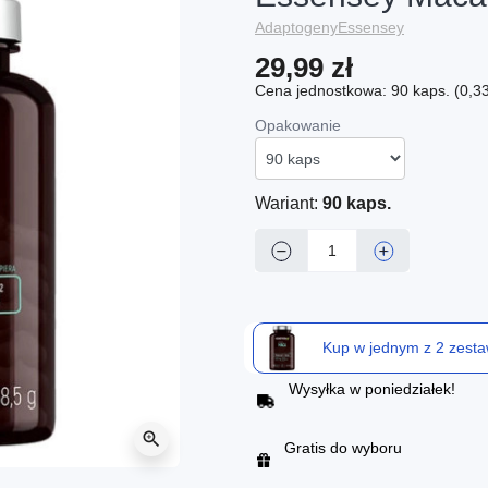
Adaptogeny
Essensey
29,99 zł
Cena jednostkowa: 90 kaps. (0,33 
Opakowanie
Wariant:
90 kaps.
−
+
Kup w jednym z 2 zest
Wysyłka w poniedziałek!
zoom_in
Gratis do wyboru