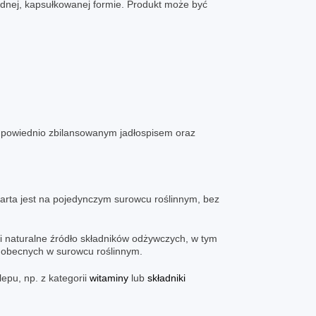
odnej, kapsułkowanej formie. Produkt może być
 odpowiednio zbilansowanym jadłospisem oraz
parta jest na pojedynczym surowcu roślinnym, bez
i naturalne źródło składników odżywczych, w tym
obecnych w surowcu roślinnym.
pu, np. z kategorii
witaminy
lub
składniki