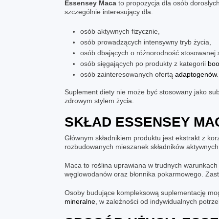
Essensey Maca
to propozycja dla osób dorosłyc
szczególnie interesujący dla:
osób aktywnych fizycznie,
osób prowadzących intensywny tryb życia,
osób dbających o różnorodność stosowanej 
osób sięgających po produkty z kategorii
boo
osób zainteresowanych ofertą
adaptogenów
.
Suplement diety nie może być stosowany jako sub
zdrowym stylem życia.
SKŁAD
ESSENSEY MA
Głównym składnikiem produktu jest ekstrakt z kor
rozbudowanych mieszanek składników aktywnych
Maca to roślina uprawiana w trudnych warunkach 
węglowodanów oraz błonnika pokarmowego. Zasto
Osoby budujące kompleksową suplementację mogą ł
mineralne
, w zależności od indywidualnych potrz