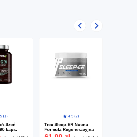
Poprzedni
Następny
5 (1)
4.5 (2)
Essensey 
Forte - 90 
eń-Szeń
Trec Sleep-ER Nocna
19,99 
 90 kaps.
Formuła Regeneracyjna -
225g
ł
61,99 zł