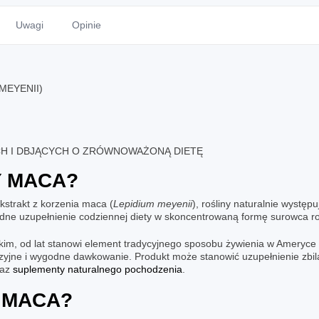
Uwagi
Opinie
MEYENII)
CH I DBJĄCYCH O ZRÓWNOWAŻONĄ DIETĘ
 MACA
?
kstrakt z korzenia maca (
Lepidium meyenii
), rośliny naturalnie wystę
odne uzupełnienie codziennej diety w skoncentrowaną formę surowca ro
m, od lat stanowi element tradycyjnego sposobu żywienia w Ameryce
yzyjne i wygodne dawkowanie. Produkt może stanowić uzupełnienie zbil
az
suplementy naturalnego pochodzenia
.
 MACA
?