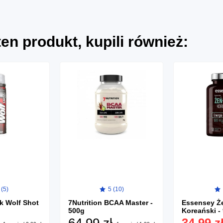
 ten produkt, kupili również:
 (5)
5 (10)
ck Wolf Shot
7Nutrition BCAA Master -
Essensey Ż
500g
Koreański -
64,99 zł
34,99 z