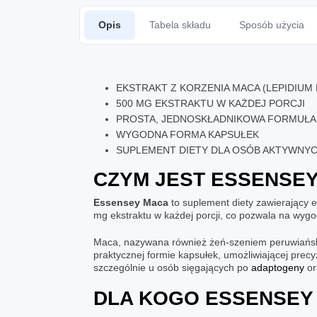
Opis
Tabela składu
Sposób użycia
EKSTRAKT Z KORZENIA MACA (LEPIDIUM 
500 MG EKSTRAKTU W KAŻDEJ PORCJI
PROSTA, JEDNOSKŁADNIKOWA FORMUŁA
WYGODNA FORMA KAPSUŁEK
SUPLEMENT DIETY DLA OSÓB AKTYWNY
CZYM JEST
ESSENSEY
Essensey Maca
to suplement diety zawierający e
mg ekstraktu w każdej porcji, co pozwala na wyg
Maca, nazywana również żeń-szeniem peruwiański
praktycznej formie kapsułek, umożliwiającej prec
szczególnie u osób sięgających po
adaptogeny
or
DLA KOGO
ESSENSEY