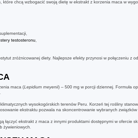
h, które chcą wzbogacić swoją dietę w ekstrakt z korzenia maca w wyg
suplementacji,
stery testosteronu
,
stytut zróżnicowanej diety. Najlepsze efekty przynosi w połączeniu z
CA
zenia maca (
Lepidium meyenii
) – 500 mg w porcji dziennej. Formuła o
.
klimatycznych wysokogórskich terenów Peru. Korzeń tej rośliny stanow
sowanie ekstraktu pozwala na skoncentrowanie wybranych związków 
ączyć ekstrakt z maca z innymi produktami dostępnymi w ofercie skle
eb żywieniowych.