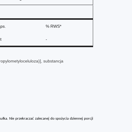
aps.
% RWS*
t
-
ropylometyloceluloza)], substancja
sułka.
Nie przekraczać zalecanej do spożycia dziennej porcji