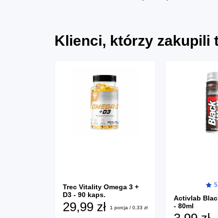
Klienci, którzy zakupili
1)
5
Trec Vitality Omega 3 +
D3 - 90 kaps.
ina - 120
Activlab Bla
29,99 zł
- 80ml
1 porcja / 0,33 zł
3,99 zł