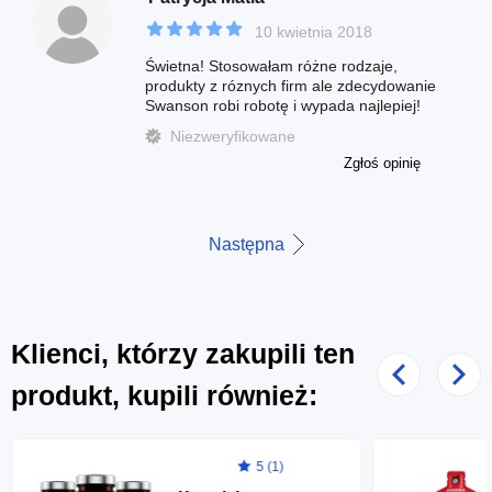
10 kwietnia 2018
Świetna! Stosowałam różne rodzaje,
produkty z róznych firm ale zdecydowanie
Swanson robi robotę i wypada najlepiej!
Niezweryfikowane
Zgłoś opinię
Następna
Klienci, którzy zakupili ten
Poprzedni
Nast
produkt, kupili również:
5 (1)