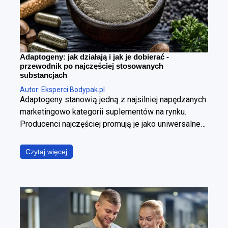
Adaptogeny: jak działają i jak je dobierać -
przewodnik po najczęściej stosowanych
substancjach
Autor: Eksperci Bodypak.pl
Adaptogeny stanowią jedną z najsilniej napędzanych
marketingowo kategorii suplementów na rynku.
Producenci najczęściej promują je jako uniwersalne
panaceum, obiecując jednoczesną poprawę jakości
snu, wzrost poziomu energii, wyostrzenie
Czytaj więcej
koncentracji, redukcję stresu oraz wzmocnienie
odporności. W ujęciu fizjologicznym i klinicznym jest
to jednak założenie błędne. Poszczególne
adaptogeny wyraźnie różnią się od siebie
mechanizmem działania, ich skuteczność zależy od
specyficznego kontekstu stosowania, a jakość