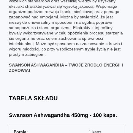
wszelkich standardów oraz wszelkiej wiedzy by uzyskany
ekstrakt charakteryzował się wysoką jakością. Wspomaga
organizm podczas rozwoju tkanki mięśniowej oraz pomaga
zapanować nad emocjami. Można by stwierdzić, że jest
niezwykle uniwersalnym sposobem na ogólną poprawę
samopoczucia i stanu organizmu. Ekstrakty z tej rośliny
bywały wykorzystywane w celu opóźnienia procesu starzenia
się organizmu oraz celem zachowania sprawności
intelektualnej. Może być sposobem na zachowanie zdrowia i
wigoru młodości, co przy współczesnym trybie życia nie jest
prostym zabiegiem.
SWANSON ASHWAGANDHA – TWOJE ŹRÓDŁO ENERGII I
ZDROWIA!
TABELA SKŁADU
Swanson Ashwagandha 450mg - 100 kaps.
Porcja:
1 kaps.