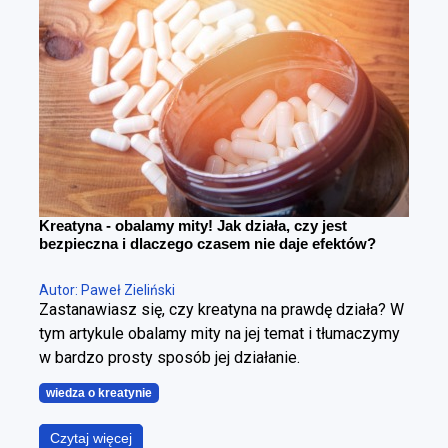
można redukować tkankę tłuszczową, poprawiając
sylwetkę. Cała sztuka polega na tym, żeby zrobić to
w kontrolowany sposób.
Kreatyna - obalamy mity! Jak działa, czy jest
bezpieczna i dlaczego czasem nie daje efektów?
Autor: Paweł Zieliński
Zastanawiasz się, czy kreatyna na prawdę działa? W
tym artykule obalamy mity na jej temat i tłumaczymy
w bardzo prosty sposób jej działanie.
wiedza o kreatynie
Czytaj więcej