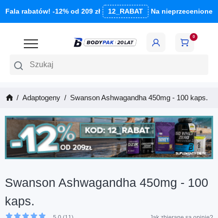
Fala rabatów! -12% od 209 zł
12_RABAT
Na nieprzecenione
0
Szukaj
Adaptogeny
Swanson Ashwagandha 450mg - 100 kaps.
Swanson Ashwagandha 450mg - 100
kaps.
5.0 (11)
Jak zbierane są opinie?