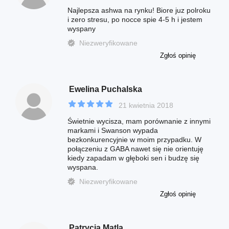
Najlepsza ashwa na rynku! Biore juz polroku
i zero stresu, po nocce spie 4-5 h i jestem
wyspany
Niezweryfikowane
Zgłoś opinię
Ewelina Puchalska
21 kwietnia 2018
Świetnie wycisza, mam porównanie z innymi
markami i Swanson wypada
bezkonkurencyjnie w moim przypadku. W
połączeniu z GABA nawet się nie orientuję
kiedy zapadam w głęboki sen i budzę się
wyspana.
Niezweryfikowane
Zgłoś opinię
Patrycja Matla