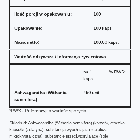
Ilość porcji w opakowaniu:
100
Opakowanie:
100 kaps.
Masa netto:
100.00 kaps.
Wartość odżywcza / Informacja żywieniowa
na
1
% RWS*
kaps.
Ashwagandha (Withania
450 unit
-
somnifera)
*RWS - Referencyjna wartość spożycia.
Składniki: Ashwagandha (Withania somnifera) (korzeń), otoczka
kapsułki (żelatyna), substancja wypełniająca (celuloza
mikrokrystaliczna), substancje przeciwzbrylające (sole