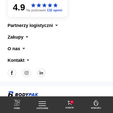
4.9
star
star
star
star
star
star
star
star
star
star
Na podstawie
132 opinii

Partnerzy logistyczni

Zakupy

O nas

Kontakt
Polityka prywatności
Regulamin sklepu
0
KOSZYK
NOWOŚCI
HOME
KATEGORIE