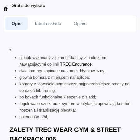
Gratis do wyboru
Opis
Tabela składu
Opinie
"
plecak wykonany z czarnej tkaniny z nadrukiem
nawiązującymi do linii
TREC Endurance
;
dwie komory zapinane na zamek błyskawiczny;
główna komora z miejscem na laptopa;
komory z łatwością pomieszczą najpotrzebniejsze rzeczy na
co dzień lub trening;
po bokach funkcjonalne kieszenie z siatki;
regulowane szelki oraz system wentylacji zapewniają komfort
noszenia i stabilizację plecaka;
pojemność: 25l;
ZALETY TREC WEAR GYM & STREET
BACKPACK 006