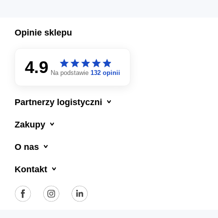
Opinie sklepu
4.9
star
star
star
star
star
star
star
star
star
star
Na podstawie
132 opinii

Partnerzy logistyczni

Zakupy

O nas

Kontakt