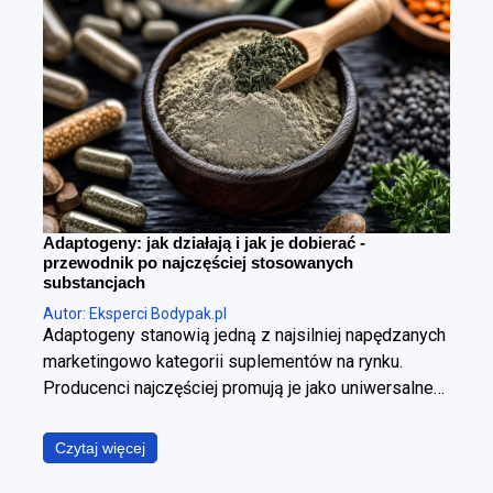
Adaptogeny: jak działają i jak je dobierać -
przewodnik po najczęściej stosowanych
substancjach
Autor: Eksperci Bodypak.pl
Adaptogeny stanowią jedną z najsilniej napędzanych
marketingowo kategorii suplementów na rynku.
Producenci najczęściej promują je jako uniwersalne
panaceum, obiecując jednoczesną poprawę jakości
snu, wzrost poziomu energii, wyostrzenie
Czytaj więcej
koncentracji, redukcję stresu oraz wzmocnienie