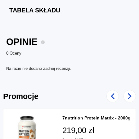
TABELA SKŁADU
OPINIE
0 Oceny
Na razie nie dodano żadnej recenzji.
Promocje
Poprzedni
Nast
7nutrition Protein Matrix - 2000g
219,00 zł