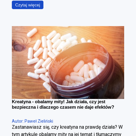
podczas gdy w rzeczywistości chodzi o coś
Czytaj więcej
znacznie bardziej precyzyjnego – zmniejszenie
poziomu tkanki tłuszczowej przy maksymalnym
zachowaniu masy mięśniowej. To fundamentalna
różnica. Można schudnąć i wyglądać gorzej – i
można redukować tkankę tłuszczową, poprawiając
sylwetkę. Cała sztuka polega na tym, żeby zrobić to
w kontrolowany sposób.
Kreatyna - obalamy mity! Jak działa, czy jest
bezpieczna i dlaczego czasem nie daje efektów?
Autor: Paweł Zieliński
Zastanawiasz się, czy kreatyna na prawdę działa? W
tym artykule obalamy mity na jej temat i tłumaczymy