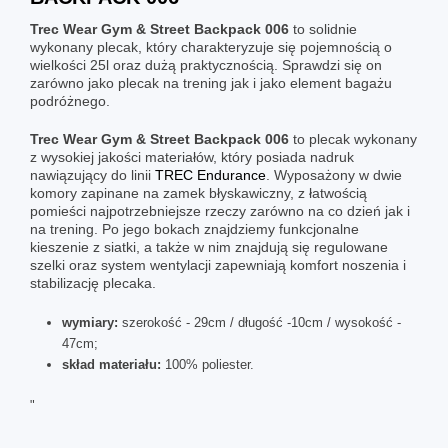
Trec Wear Gym & Street Backpack 006
to solidnie
wykonany plecak, który charakteryzuje się pojemnością o
wielkości 25l oraz dużą praktycznością. Sprawdzi się on
zarówno jako plecak na trening jak i jako element bagażu
podróżnego.
Trec Wear Gym & Street Backpack 006
to plecak wykonany
z wysokiej jakości materiałów, który posiada nadruk
nawiązujący do linii
TREC Endurance
. Wyposażony w dwie
komory zapinane na zamek błyskawiczny, z łatwością
pomieści najpotrzebniejsze rzeczy zarówno na co dzień jak i
na trening. Po jego bokach znajdziemy funkcjonalne
kieszenie z siatki, a także w nim znajdują się regulowane
szelki oraz system wentylacji zapewniają komfort noszenia i
stabilizację plecaka.
wymiary:
szerokość - 29cm / długość -10cm / wysokość -
47cm;
skład materiału:
100% poliester.
"