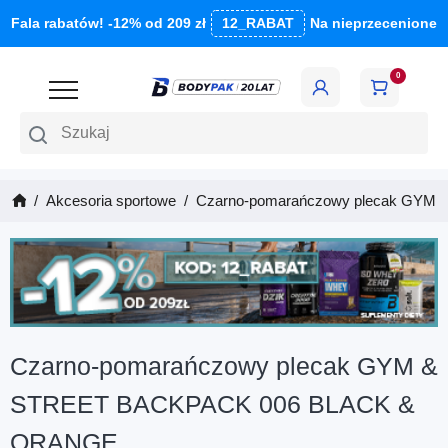
Fala rabatów! -12% od 209 zł
12_RABAT
Na nieprzecenione
0
Szukaj
Akcesoria sportowe
Czarno-pomarańczowy plecak GY
Czarno-pomarańczowy plecak GYM &
STREET BACKPACK 006 BLACK &
ORANGE