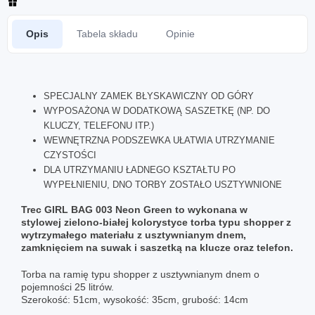
Opis
Tabela składu
Opinie
SPECJALNY ZAMEK BŁYSKAWICZNY OD GÓRY
WYPOSAŻONA W DODATKOWĄ SASZETKĘ (NP. DO
KLUCZY, TELEFONU ITP.)
WEWNĘTRZNA PODSZEWKA UŁATWIA UTRZYMANIE
CZYSTOŚCI
DLA UTRZYMANIU ŁADNEGO KSZTAŁTU PO
WYPEŁNIENIU, DNO TORBY ZOSTAŁO USZTYWNIONE
Trec GIRL BAG 003 Neon Green to wykonana w
stylowej zielono-białej kolorystyce torba typu shopper z
wytrzymałego materiału z usztywnianym dnem,
zamknięciem na suwak i saszetką na klucze oraz telefon.
Torba na ramię typu shopper z usztywnianym dnem o
pojemności 25 litrów.
Szerokość: 51cm, wysokość: 35cm, grubość: 14cm