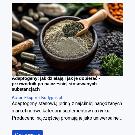
Adaptogeny: jak działają i jak je dobierać -
przewodnik po najczęściej stosowanych
substancjach
Autor: Eksperci Bodypak.pl
Adaptogeny stanowią jedną z najsilniej napędzanych
marketingowo kategorii suplementów na rynku.
Producenci najczęściej promują je jako uniwersalne
panaceum, obiecując jednoczesną poprawę jakości
snu, wzrost poziomu energii, wyostrzenie
Czytaj więcej