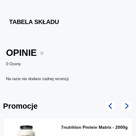
TABELA SKŁADU
OPINIE
0 Oceny
Na razie nie dodano żadnej recenzji.
Promocje
Poprzedni
Nast
7nutrition Protein Matrix - 2000g