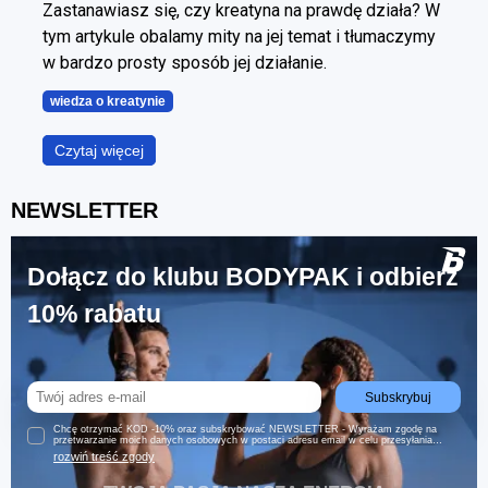
Zastanawiasz się, czy kreatyna na prawdę działa? W
tym artykule obalamy mity na jej temat i tłumaczymy
w bardzo prosty sposób jej działanie.
wiedza o kreatynie
Czytaj więcej
NEWSLETTER
Dołącz do klubu BODYPAK i odbierz
10% rabatu
Subskrybuj
Chcę otrzymać KOD -10% oraz subskrybować NEWSLETTER - Wyrażam zgodę na
przetwarzanie moich danych osobowych w postaci adresu email w celu przesyłania
informacji handlowych (w tym ofert specjalnych i promocji) w formie newslettera za
rozwiń treść zgody
pomocą środków komunikacji elektronicznej przez Trec Nutrition Sp. z o.o. z siedzibą w
Gdyni. Newsletter jest wysyłany zgodnie z postanowieniami ustawy z dnia 18 lipca 2002
r. o świadczeniu usług drogą elektroniczną (Dz. U. z 2017 roku, poz. 1219, t.j.) oraz