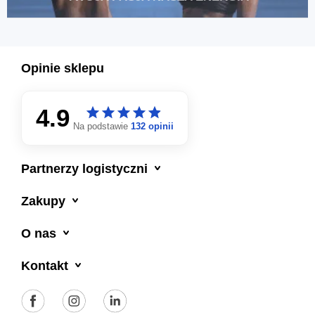
t.j.) Dodatkowo informujemy, że masz prawo do wycofania zgody w każdej chwili.
Więcej o ochronie danych osobowych w zakładce: Polityka Prywatności.
Opinie sklepu
4.9
star
star
star
star
star
star
star
star
star
star
Na podstawie
132 opinii

Partnerzy logistyczni

Zakupy

O nas

Kontakt