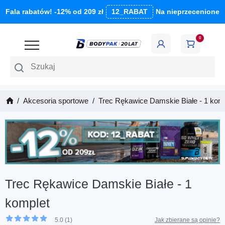
Fala rabatów! -12% od 209 zł
12_RABAT
Na nieprzecenione
0
Szukaj
Akcesoria sportowe
Trec Rękawice Damskie Białe - 1 kom
Trec Rękawice Damskie Białe - 1
komplet
5.0 (1)
Jak zbierane są opinie?