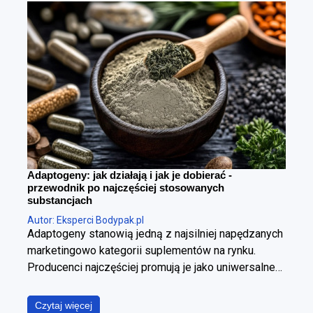
Adaptogeny: jak działają i jak je dobierać -
przewodnik po najczęściej stosowanych
substancjach
Autor: Eksperci Bodypak.pl
Adaptogeny stanowią jedną z najsilniej napędzanych
marketingowo kategorii suplementów na rynku.
Producenci najczęściej promują je jako uniwersalne
panaceum, obiecując jednoczesną poprawę jakości
snu, wzrost poziomu energii, wyostrzenie
Czytaj więcej