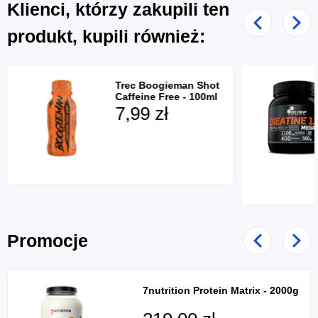
Klienci, którzy zakupili ten
Poprzedni
Nast
produkt, kupili również:
Trec Boogieman Shot
Caffeine Free - 100ml
7,99 zł
Promocje
Poprzedni
Nast
7nutrition Protein Matrix - 2000g