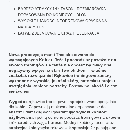
"
BARDZO ATRAKCYJNY FASON I ROZMIARÓWKA
DOPASOWANA DO KOBIECYCH DŁONI
WYSOKIEJ JAKOŚCI NEOPRENOWA OPASKA NA
NADGARSTEK
ŁATWE ZDEJMOWANIE ORAZ PIELĘGNACJA
Nowa propozycja marki Trec skierowana do
wymagających Kobiet. Jeżeli pochodzisz poważnie do
swoich treningów ale także nie chcesz by miały one
negatywny wpływ na stan Twoich dłoni – właśnie
znalazłaś rozwiązanie! Rękawice treningowe zostały
wykonane z wysokiej jakości skóry, natomiast projekt
uwzględnia kobiece potrzeby. Postaw na jakość i ciesz
się życiem!
Wygodne
rękawice treningowe zaprojektowane specjalnie
dla kobiet. Zapewniają maksymalne dopasowanie do
anatomii damskiej dłoni gwarantując
wysoki komfort
użytkowania
i pełną ochronę podczas treningów na
siłowni
i różnorodnych zajęć
fitness
. Modny i kobiecy fason oraz
atrakcyjna kolorystyka rękawiczek sprawiają że pasują one