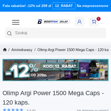
Fala rabatów! -12% od 209 zł
12_RABAT
Na nieprzecenione
0
Szukaj
Aminokwasy
Olimp Argi Power 1500 Mega Caps - 120 kap
Olimp Argi Power 1500 Mega Caps -
120 kaps.
5.0 (6)
Jak zbierane są opinie?