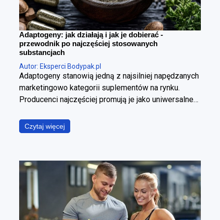
Adaptogeny: jak działają i jak je dobierać -
przewodnik po najczęściej stosowanych
substancjach
Autor: Eksperci Bodypak.pl
Adaptogeny stanowią jedną z najsilniej napędzanych
marketingowo kategorii suplementów na rynku.
Producenci najczęściej promują je jako uniwersalne
panaceum, obiecując jednoczesną poprawę jakości
snu, wzrost poziomu energii, wyostrzenie
Czytaj więcej
koncentracji, redukcję stresu oraz wzmocnienie
odporności. W ujęciu fizjologicznym i klinicznym jest
to jednak założenie błędne. Poszczególne
adaptogeny wyraźnie różnią się od siebie
mechanizmem działania, ich skuteczność zależy od
specyficznego kontekstu stosowania, a jakość
dostępnych na rynku produktów pozostaje skrajnie
nierówna. Poniższy raport ma za zadanie