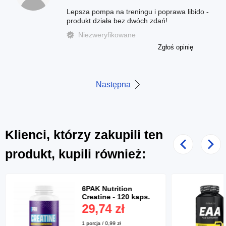
Lepsza pompa na treningu i poprawa libido -
produkt działa bez dwóch zdań!
Niezweryfikowane
Zgłoś opinię
Następna
Klienci, którzy zakupili ten
Poprzedni
Nast
produkt, kupili również:
6PAK Nutrition
Creatine - 120 kaps.
29,74 zł
1 porcja / 0,99 zł