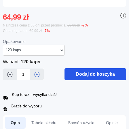
64,99 zł
Najniższa cena z 30 dni przed promocją:
69,99 zł
-7%
Cena regularna:
69,99 zł
-7%
Opakowanie
Wariant:
120 kaps.
Dodaj do koszyka
−
+
Kup teraz - wysyłka dziś!
Gratis do wyboru
Opis
Tabela składu
Sposób użycia
Opinie