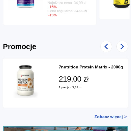
Najniższa cena:
34,99 zł
-15%
Cena regularna:
34,99 zł
-15%
Promocje
Poprzedni
Nast
7nutrition Protein Matrix - 2000g
219,00 zł
1 porcja / 3,32 zł
Zobacz więcej