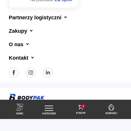

Partnerzy logistyczni

Zakupy

O nas

Kontakt
Polityka prywatności
Regulamin sklepu
0
KOSZYK
NOWOŚCI
HOME
KATEGORIE