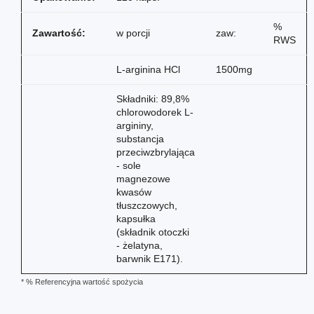
%
Zawartość:
w porcji
zaw:
RWS
L-arginina HCl
1500mg
Składniki: 89,8%
chlorowodorek L-
argininy,
substancja
przeciwzbrylająca
- sole
magnezowe
kwasów
tłuszczowych,
kapsułka
(składnik otoczki
- żelatyna,
barwnik E171).
* % Referencyjna wartość spożycia