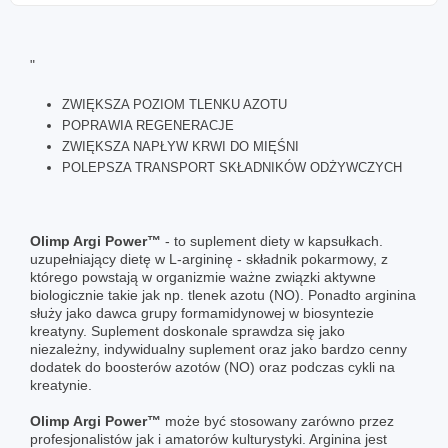
"
ZWIĘKSZA POZIOM TLENKU AZOTU
POPRAWIA REGENERACJE
ZWIĘKSZA NAPŁYW KRWI DO MIĘŚNI
POLEPSZA TRANSPORT SKŁADNIKÓW ODŻYWCZYCH
Olimp Argi Power™
- to suplement diety w kapsułkach.
uzupełniający dietę w L-argininę - składnik pokarmowy, z
którego powstają w organizmie ważne związki aktywne
biologicznie takie jak np. tlenek azotu (NO). Ponadto arginina
służy jako dawca grupy formamidynowej w biosyntezie
kreatyny. Suplement doskonale sprawdza się jako
niezależny, indywidualny suplement oraz jako bardzo cenny
dodatek do boosterów azotów (NO) oraz podczas cykli na
kreatynie.
Olimp Argi Power™
może być stosowany zarówno przez
profesjonalistów jak i amatorów kulturystyki. Arginina jest