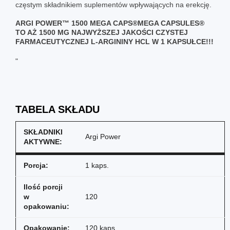
częstym składnikiem suplementów wpływających na erekcję.
ARGI POWER™ 1500 MEGA CAPS®MEGA CAPSULES®
TO AŻ 1500 MG NAJWYŻSZEJ JAKOŚCI CZYSTEJ
FARMACEUTYCZNEJ L-ARGININY HCL W 1 KAPSUŁCE!!!
"
TABELA SKŁADU
SKŁADNIKI
Argi Power
AKTYWNE:
Porcja:
1 kaps.
Ilość porcji
w
120
opakowaniu:
Opakowanie:
120 kaps.