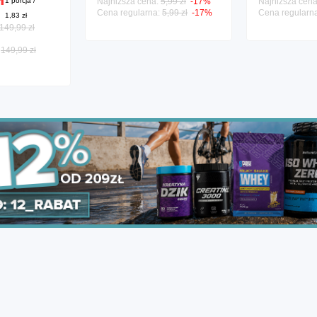
1 porcja /
Najniższa cena:
5,99 zł
-17%
Najniższa cen
Cena regularna:
5,99 zł
-17%
Cena regularn
1,83 zł
149,99 zł
:
149,99 zł