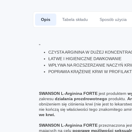
Opis
Tabela składu
Sposób użycia
"
CZYSTA ARGININA W DUŻEJ KONCENTRAC
ŁATWE I HIGIENICZNE DAWKOWANIE
WPŁYWA NA ROZSZERZANIE NACZYŃ K
POPRAWIA KRĄŻENIE KRWI W PROFILAKT
SWANSON L-Arginina FORTE
jest produktem
wy
zakresu
działania prozdrowotnego
produktu.
Ar
obniżeniem się ciśnienia krwi (nie jest to lekarstw
nie kończą się właściwości tego znakomitego am
we krwi.
SWANSON L-Arginina FORTE
przeznaczona jest
mających na celu
poprawę możliwości seksual