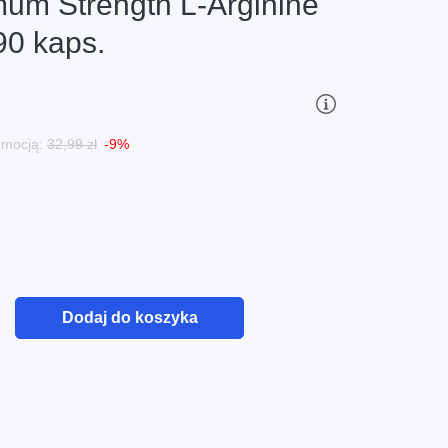
m Strength L-Arginine
90 kaps.
romocją:
32,99 zł
-9%
Dodaj do koszyka