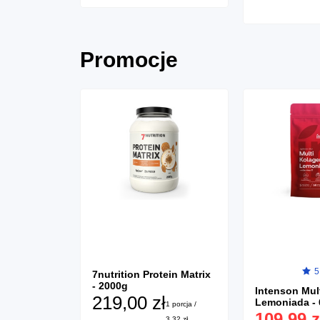
Promocje
1)
5
7nutrition Protein Matrix
- 2000g
n Mass PAK
Intenson Mul
219,00 zł
Lemoniada -
1 porcja /
109,99 z
3,32 zł