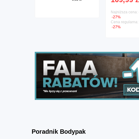
1 porcja / 4,00 zł
Najniższa cena:
-27%
Cena regularna
-27%
Poradnik Bodypak