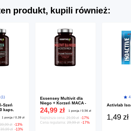
 ten produkt, kupili również:
 (1)
4
Essensey Multivit dla
Niego + Korzeń MACA -
ń-Szeń
Activlab Iso
90 kaps.
24,99 zł
0 kaps.
1 porcja / 0,56 zł
1,49 zł
1 porcja / 0,39 zł
Najniższa cena:
29,99 zł
-17%
Cena regularna:
29,99 zł
-17%
39,99 zł
-13%
:
39,99 zł
-13%