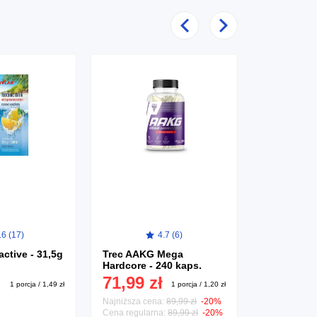
Poprzedni
Następny
.6 (17)
4.7 (6)
Losowy Sh
active - 31,5g
Trec AAKG Mega
19,99 
Hardcore - 240 kaps.
71,99 zł
1 porcja / 1,49 zł
1 porcja / 1,20 zł
Najniższa cena:
89,99 zł
-20%
Cena regularna:
89,99 zł
-20%