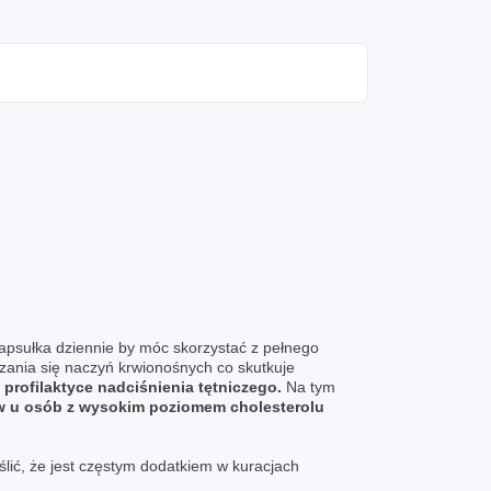
apsułka dziennie by móc skorzystać z pełnego
ania się naczyń krwionośnych co skutkuje
w
profilaktyce nadciśnienia tętniczego.
Na tym
w u osób z wysokim poziomem cholesterolu
lić, że jest częstym dodatkiem w kuracjach