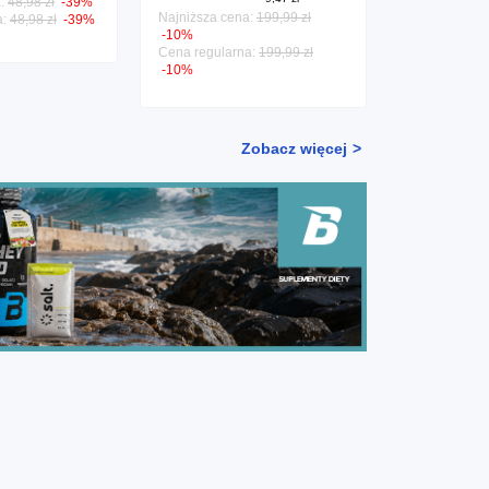
a:
48,98 zł
-39%
Najniższa ce
Najniższa cena:
199,99 zł
a:
48,98 zł
-39%
Cena regular
-10%
Cena regularna:
199,99 zł
-10%
Zobacz więcej