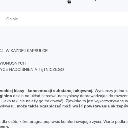
Opinie
JI W KAŻDEJ KAPSUŁCE
RWIONOŚNYCH
YCE NADCIŚNIENIA TĘTNICZEGO
sokiej klasy i koncentracji substancji aktywnej.
Wystarczy jedna k
ginina
działa na układ sercowo-naczyniowy doprowadzając do rozszerz
o i jako taki nie należy go traktować). Zjawisko to jest wykorzystywane 
inokwasu,
może także ograniczać możliwość powstawania skrzepó
 dla osób, które pragną poprawić komfort swojego życia. Warto podkreś
nych.