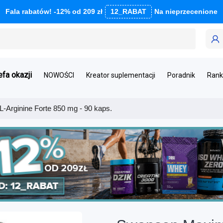
Fala rabatów! -12% od 209 zł
12_RABAT
Na nieprzecenione
efa okazji
NOWOŚCI
Kreator suplementacji
Poradnik
Rank
Arginine Forte 850 mg - 90 kaps.