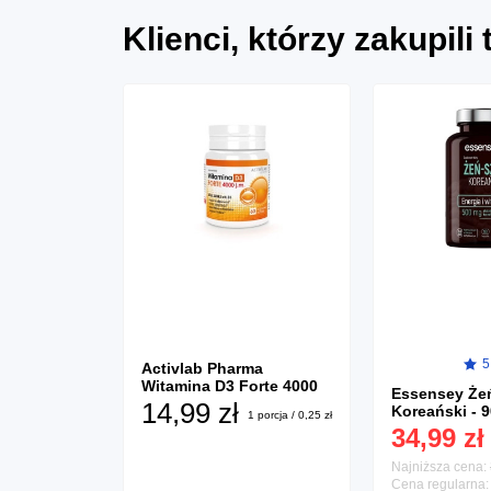
Klienci, którzy zakupili
7)
5
Activlab Pharma
Witamina D3 Forte 4000
 Creatine
Essensey Że
IU - 60 kaps.
14,99 zł
 500g
Koreański - 9
1 porcja / 0,25 zł
34,99 zł
1 porcja / 0,36 zł
4,99 zł
-15%
Najniższa cena:
4,99 zł
-15%
Cena regularna