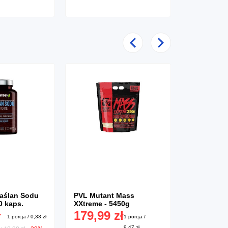
Poprzedni
Następny
aślan Sodu
PVL Mutant Mass
PVL Mutan
0 kaps.
XXtreme - 5450g
XXtreme - 
ł
179,99 zł
99,99 z
1 porcja / 0,33 zł
1 porcja /
9,47 zł