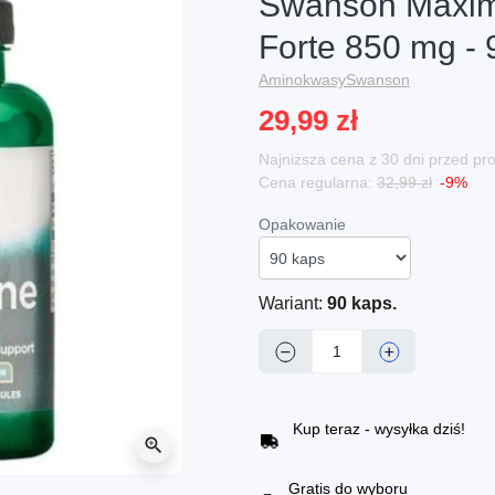
Swanson Maximu
Forte 850 mg - 
Aminokwasy
Swanson
29,99 zł
Najniższa cena z 30 dni przed p
Cena regularna:
32,99 zł
-9%
Opakowanie
Wariant:
90 kaps.
−
+
Kup teraz - wysyłka dziś!
zoom_in
Gratis do wyboru