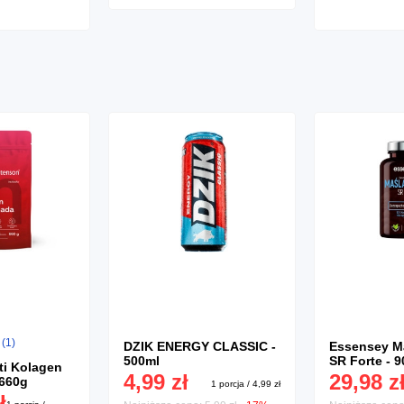
 (1)
DZIK ENERGY CLASSIC -
Essensey M
500ml
SR Forte - 9
ti Kolagen
4,99 zł
29,98 z
 660g
1 porcja / 4,99 zł
ł