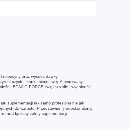
L-Izoleucyny oraz wysoką dawkę
rzyrost czystej tkanki mięśniowej. Aminokwasy
 mięśni. BCAA G-FORCE zwiększa siłę i wydolność
tu suplementacji tak samo profesjonalnie jak
ezbędnych do wzrostu! Przedstawiamy udoskonaloną
eparat łączący zalety suplementacji