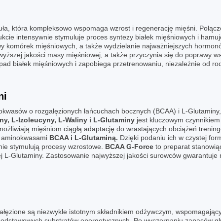
uła, która kompleksowo wspomaga wzrost i regenerację mięśni. Połącz
kcie intensywnie stymuluje proces syntezy białek mięśniowych i hamuj
wy komórek mięśniowych, a także wydzielanie najważniejszych hormon
yższej jakości masy mięśniowej, a także przyczynia się do poprawy 
 białek mięśniowych i zapobiega przetrenowaniu, niezależnie od rodz
ni
kwasów o rozgałęzionych łańcuchach bocznych (BCAA) i L-Glutaminy, 
y, L-Izoleucyny, L-Waliny i L-Glutaminy
jest kluczowym czynnikie
żliwiają mięśniom ciągłą adaptację do wrastających obciążeń trenin
mi aminokwasami
BCAA i L-Glutaminą.
Dzięki podaniu ich w czystej form
wnie stymulują procesy wzrostowe.
BCAA G-Force
to preparat stanowiąc
j L-Glutaminy. Zastosowanie najwyższej jakości surowców gwarantuje 
łęzione są niezwykle istotnym składnikiem odżywczym, wspomagający
ć podstawowych substratów energetycznych. Po wyczerpaniu zapasów gl