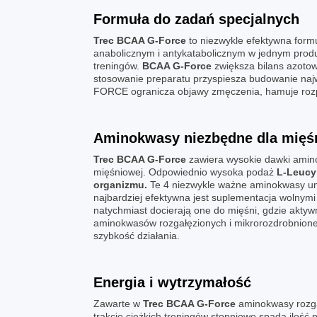
Formuła do zadań specjalnych
Trec BCAA G-Force
to niezwykle efektywna form
anabolicznym i antykatabolicznym w jednym produ
treningów.
BCAA G-Force
zwiększa bilans azoto
stosowanie preparatu przyspiesza budowanie najw
FORCE ogranicza objawy zmęczenia, hamuje rozpad
Aminokwasy niezbędne dla mięś
Trec BCAA G-Force
zawiera wysokie dawki amino
mięśniowej. Odpowiednio wysoka podaż
L-Leucyn
organizmu.
Te 4 niezwykle ważne aminokwasy umo
najbardziej efektywna jest suplementacja wolny
natychmiast docierają one do mięśni, gdzie akty
aminokwasów rozgałęzionych i mikrorozdrobnione
szybkość działania.
Energia i wytrzymałość
Zawarte w
Trec BCAA G-Force
aminokwasy rozga
trakcie ciężkich treningów stopniowo spada iloś