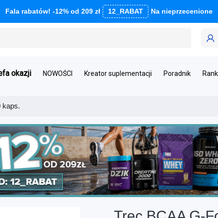
Fala rabatów! -12% od 209 zł
12_RABAT
Na nieprzecenione
efa okazji
NOWOŚCI
Kreator suplementacji
Poradnik
Rank
 kaps.
Trec BCAA G-Fo