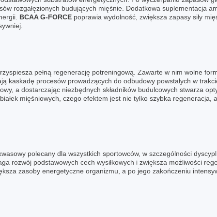
asów rozgałęzionych budujących mięśnie. Dodatkowa suplementacja 
nergii.
BCAA G-FORCE
poprawia wydolność, zwiększa zapasy siły mię
sywniej.
przyspiesza pełną regenerację potreningową. Zawarte w nim wolne f
nają kaskadę procesów prowadzących do odbudowy powstałych w trakc
owy, a dostarczając niezbędnych składników budulcowych stwarza opt
łek mięśniowych, czego efektem jest nie tylko szybka regeneracja, ale 
kwasowy polecany dla wszystkich sportowców, w szczególności dyscypli
ga rozwój podstawowych cech wysiłkowych i zwiększa możliwości reg
ększa zasoby energetyczne organizmu, a po jego zakończeniu intensywn