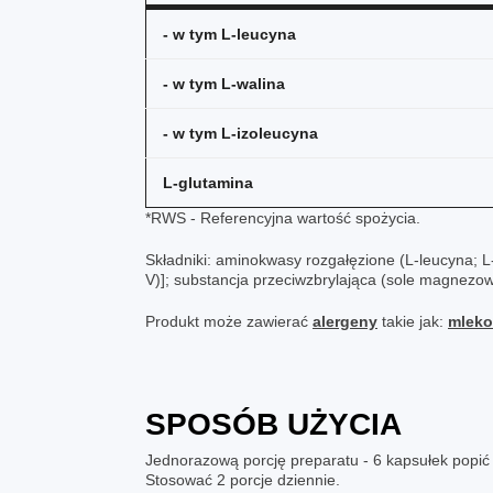
- w tym L-leucyna
- w tym L-walina
- w tym L-izoleucyna
L-glutamina
*RWS - Referencyjna wartość spożycia.
Składniki: aminokwasy rozgałęzione (L-leucyna; L-
V)]; substancja przeciwzbrylająca (sole magnezo
Produkt może zawierać
alergeny
takie jak:
mleko,
SPOSÓB UŻYCIA
Jednorazową porcję preparatu - 6 kapsułek popić
Stosować 2 porcje dziennie.