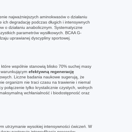
enie najważniejszych aminokwasów o działaniu
e ich degradację podczas długich i intensywnych
ów o działaniu anabolicznym. Systematyczne
wszystkich parametrów wysiłkowych. BCAA G-
aju uprawianej dyscypliny sportowej.
które wspólnie stanowią blisko 70% suchej masy
m warunkującym
efektywną regenerację
gowych. Liczne badania naukowe sugerują, że
ie organizm nie traci czasu na trawienie i niemal
y połączenie tylko krystalicznie czystych, wolnych
maksymalną wchłanialność i biodostępność oraz
m utrzymanie wysokiej intensywności ćwiczeń. W
ukozy następuje intensyfikacja procesów