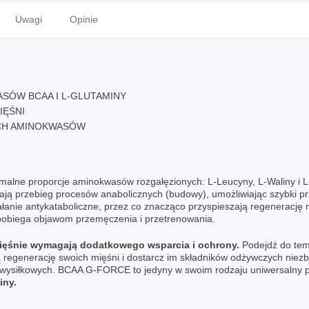
Uwagi
Opinie
SÓW BCAA I L-GLUTAMINY
IĘŚNI
CH AMINOKWASÓW
ymalne proporcje aminokwasów rozgałęzionych: L-Leucyny, L-Waliny i 
ilają przebieg procesów anabolicznych (budowy), umożliwiając szybki p
ałanie antykataboliczne, przez co znacząco przyspieszają regenerację
apobiega objawom przemęczenia i przetrenowania.
ięśnie wymagają dodatkowego wsparcia i ochrony.
Podejdź do tema
ną regenerację swoich mięśni i dostarcz im składników odżywczych ni
wysiłkowych. BCAA G-FORCE to jedyny w swoim rodzaju uniwersalny pr
iny.