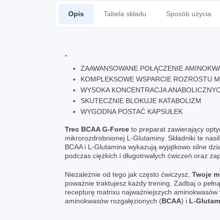
Opis
Tabela składu
Sposób użycia
"
ZAAWANSOWANE POŁĄCZENIE AMINOKWA
KOMPLEKSOWE WSPARCIE ROZROSTU M
WYSOKA KONCENTRACJA ANABOLICZNY
SKUTECZNIE BLOKUJE KATABOLIZM
WYGODNA POSTAĆ KAPSUŁEK
Trec BCAA G-Force
to preparat zawierający opt
mikrorozdrobnionej L-Glutaminy. Składniki te nas
BCAA i L-Glutamina wykazują wyjątkowo silne dzi
podczas ciężkich i długotrwałych ćwiczeń oraz z
Niezależnie od tego jak często ćwiczysz,
Twoje m
poważnie traktujesz każdy trening. Zadbaj o peł
recepturę matrixu najważniejszych aminokwasów 
aminokwasów rozgałęzionych (
BCAA
) i
L-Glutam