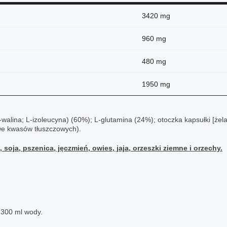
3420 mg
960 mg
480 mg
1950 mg
walina; L-izoleucyna) (60%); L-glutamina (24%); otoczka kapsułki [żela
we kwasów tłuszczowych).
 soja, pszenica, jęczmień, owies, jaja, orzeszki ziemne i orzechy.
 300 ml wody.