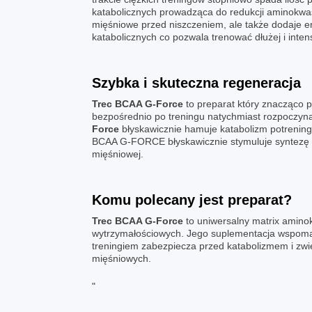
katabolicznych prowadząca do redukcji aminokw
mięśniowe przed niszczeniem, ale także dodaje e
katabolicznych co pozwala trenować dłużej i inten
Szybka i skuteczna regeneracja
Trec BCAA G-Force
to preparat który znacząco 
bezpośrednio po treningu natychmiast rozpoczy
Force
błyskawicznie hamuje katabolizm potrening
BCAA G-FORCE błyskawicznie stymuluje syntezę bia
mięśniowej.
Komu polecany jest preparat?
Trec BCAA G-Force
to uniwersalny matrix amino
wytrzymałościowych. Jego suplementacja wspoma
treningiem zabezpiecza przed katabolizmem i zwi
mięśniowych.
"