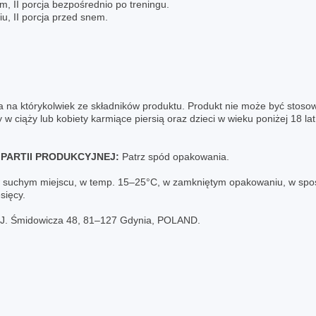
m, II porcja bezpośrednio po treningu.
u, II porcja przed snem.
na którykolwiek ze składników produktu. Produkt nie może być stosowa
w ciąży lub kobiety karmiące piersią oraz dzieci w wieku poniżej 18 la
PARTII PRODUKCYJNEJ:
Patrz spód opakowania.
uchym miejscu, w temp. 15–25°C, w zamkniętym opakowaniu, w sposó
sięcy.
. J. Śmidowicza 48, 81‒127 Gdynia, POLAND.