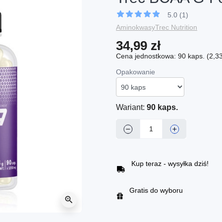
5.0 (1)
Aminokwasy
Trec Nutrition
34,99 zł
Cena jednostkowa: 90 kaps. (2,33 
Opakowanie
Wariant:
90 kaps.
−
+
Kup teraz - wysyłka dziś!
Gratis do wyboru
zoom_in