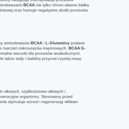
aminokwasami
BCAA
nie tylko chroni własne białka
śniowej oraz hamuje negatywne skutki procesów
ormy aminokwasów
BCAA
i
L-Glutaminy
podane
ie ćwiczeń mikrourazów mięśniowych.
BCAA G-
ymalne warunki dla procesów anabolicznych.
także stały i stabilny przyrost czystej masy
n siłowych, szybkościowo-siłowych i
eneracyjne organizmu. Stosowany przed
ie stymuluje wzrost i regenerację włókien