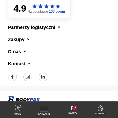
4.9
star
star
star
star
star
star
star
star
star
star
Na podstawie
133 opinii

Partnerzy logistyczni

Zakupy

O nas

Kontakt
Polityka prywatności
Regulamin sklepu
0
KOSZYK
NOWOŚCI
HOME
KATEGORIE