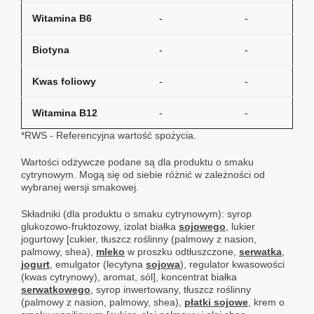
Witamina B6
-
-
Biotyna
-
-
Kwas foliowy
-
-
Witamina B12
-
-
*RWS - Referencyjna wartość spożycia.
Wartości odżywcze podane są dla produktu o smaku
cytrynowym. Mogą się od siebie różnić w zależności od
wybranej wersji smakowej.
Składniki (dla produktu o smaku cytrynowym): syrop
glukozowo-fruktozowy, izolat białka
sojowego
, lukier
jogurtowy [cukier, tłuszcz roślinny (palmowy z nasion,
palmowy, shea),
mleko
w proszku odtłuszczone,
serwatka
,
jogurt
, emulgator (lecytyna
sojowa
), regulator kwasowości
(kwas cytrynowy), aromat, sól], koncentrat białka
serwatkowego
, syrop inwertowany, tłuszcz roślinny
(palmowy z nasion, palmowy, shea),
płatki sojowe
, krem o