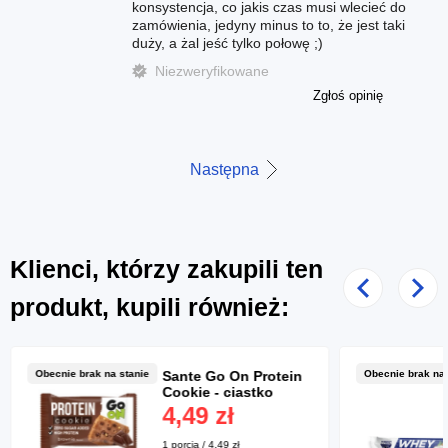
konsystencja, co jakis czas musi wlecieć do
zamówienia, jedyny minus to to, że jest taki
duży, a żal jeść tylko połowę ;)
Niezweryfikowane
Zgłoś opinię
Następna
Klienci, którzy zakupili ten
Poprzedni
Nast
produkt, kupili również:
Obecnie brak na stanie
Sante Go On Protein
Obecnie brak na 
Cookie - ciastko
proteinowe - 50g
4,49 zł
1 porcja / 4,49 zł