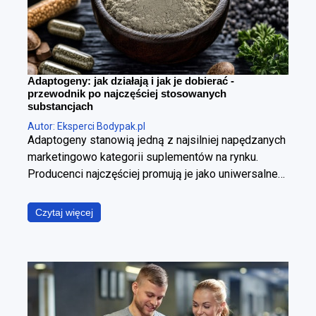
Adaptogeny: jak działają i jak je dobierać -
przewodnik po najczęściej stosowanych
substancjach
Autor: Eksperci Bodypak.pl
Adaptogeny stanowią jedną z najsilniej napędzanych
marketingowo kategorii suplementów na rynku.
Producenci najczęściej promują je jako uniwersalne
panaceum, obiecując jednoczesną poprawę jakości
snu, wzrost poziomu energii, wyostrzenie
Czytaj więcej
koncentracji, redukcję stresu oraz wzmocnienie
odporności. W ujęciu fizjologicznym i klinicznym jest
to jednak założenie błędne. Poszczególne
adaptogeny wyraźnie różnią się od siebie
mechanizmem działania, ich skuteczność zależy od
specyficznego kontekstu stosowania, a jakość