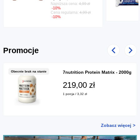
Najniższa cena:
4,99 zł
-10%
Cena regularna:
4,99 zł
-10%
Promocje
Poprzedni
Nast
Obecnie brak na stanie
7nutrition Protein Matrix - 2000g
219,00 zł
1 porcja / 3,32 zł
Zobacz więcej