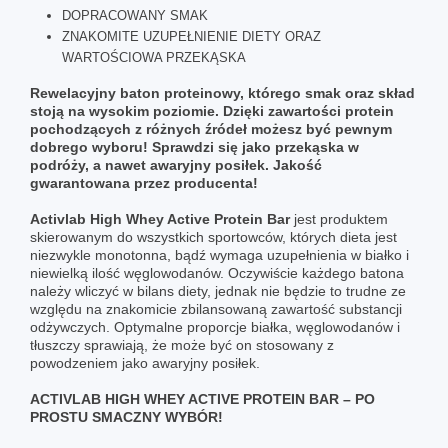
DOPRACOWANY SMAK
ZNAKOMITE UZUPEŁNIENIE DIETY ORAZ
WARTOŚCIOWA PRZEKĄSKA
Rewelacyjny baton proteinowy, którego smak oraz skład
stoją na wysokim poziomie. Dzięki zawartości protein
pochodzących z różnych źródeł możesz być pewnym
dobrego wyboru! Sprawdzi się jako przekąska w
podróży, a nawet awaryjny posiłek. Jakość
gwarantowana przez producenta!
Activlab High Whey Active Protein Bar
jest produktem
skierowanym do wszystkich sportowców, których dieta jest
niezwykle monotonna, bądź wymaga uzupełnienia w białko i
niewielką ilość węglowodanów. Oczywiście każdego batona
należy wliczyć w bilans diety, jednak nie będzie to trudne ze
względu na znakomicie zbilansowaną zawartość substancji
odżywczych. Optymalne proporcje białka, węglowodanów i
tłuszczy sprawiają, że może być on stosowany z
powodzeniem jako awaryjny posiłek.
ACTIVLAB HIGH WHEY ACTIVE PROTEIN BAR – PO
PROSTU SMACZNY WYBÓR!