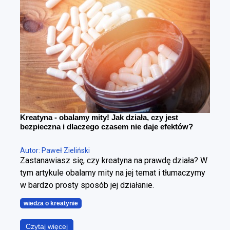
można redukować tkankę tłuszczową, poprawiając
sylwetkę. Cała sztuka polega na tym, żeby zrobić to
w kontrolowany sposób.
Kreatyna - obalamy mity! Jak działa, czy jest
bezpieczna i dlaczego czasem nie daje efektów?
Autor: Paweł Zieliński
Zastanawiasz się, czy kreatyna na prawdę działa? W
tym artykule obalamy mity na jej temat i tłumaczymy
w bardzo prosty sposób jej działanie.
wiedza o kreatynie
Czytaj więcej