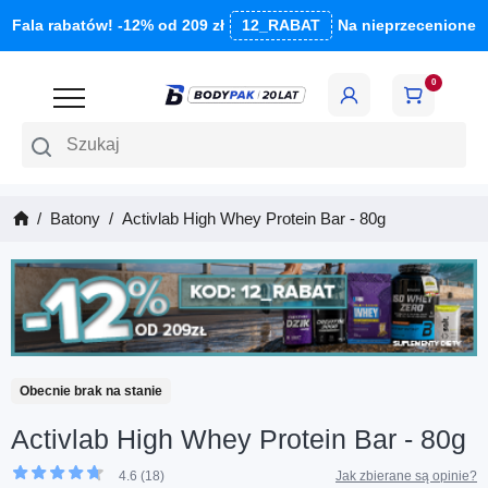
Fala rabatów! -12% od 209 zł
12_RABAT
Na nieprzecenione
0
Szukaj
Batony
Activlab High Whey Protein Bar - 80g
Obecnie brak na stanie
Activlab High Whey Protein Bar - 80g
4.6 (18)
Jak zbierane są opinie?