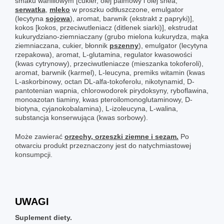
smaku waniliowym [cukier, olej palmowy i olej shea,
serwatka
,
mleko
w proszku odtłuszczone, emulgator
(lecytyna
sojowa
), aromat, barwnik (ekstrakt z papryki)],
kokos [kokos, przeciwutleniacz (ditlenek siarki)], ekstrudat
kukurydziano-ziemniaczany (grubo mielona kukurydza, mąka
ziemniaczana, cukier, błonnik
pszenny
), emulgator (lecytyna
rzepakowa), aromat, L-glutamina, regulator kwasowości
(kwas cytrynowy), przeciwutleniacze (mieszanka tokoferoli),
aromat, barwnik (karmel), L-leucyna, premiks witamin (kwas
L-askorbinowy, octan DL-alfa-tokoferolu, nikotynamid, D-
pantotenian wapnia, chlorowodorek pirydoksyny, ryboflawina,
monoazotan tiaminy, kwas pteroilomonoglutaminowy, D-
biotyna, cyjanokobalamina), L-izoleucyna, L-walina,
substancja konserwująca (kwas sorbowy).
Może zawierać
orzechy, orzeszki ziemne i sezam.
Po
otwarciu produkt przeznaczony jest do natychmiastowej
konsumpcji.
UWAGI
Suplement diety.