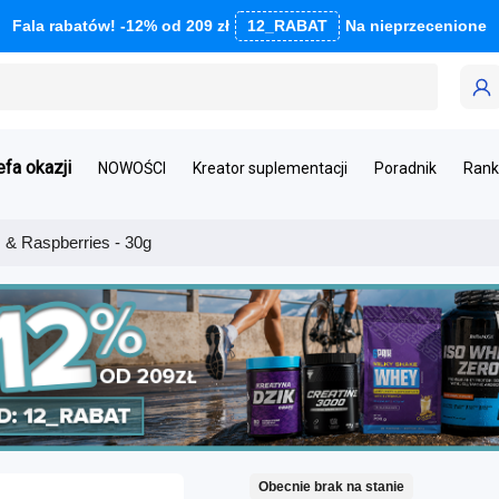
Fala rabatów! -12% od 209 zł
12_RABAT
Na nieprzecenione
efa okazji
NOWOŚCI
Kreator suplementacji
Poradnik
Rank
 & Raspberries - 30g
Obecnie brak na stanie