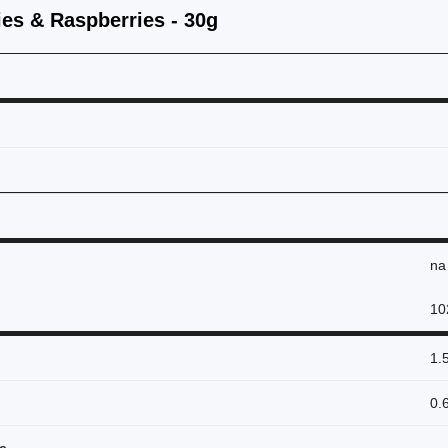
ies & Raspberries - 30g
n
10
1.
0.