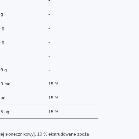
-
 g
-
8 g
-
6 g
-
g
-
09 g
-
10 mg
15 %
 µg
15 %
75 µg
15 %
 olej słonecznikowy], 10 % ekstrudowane zboża