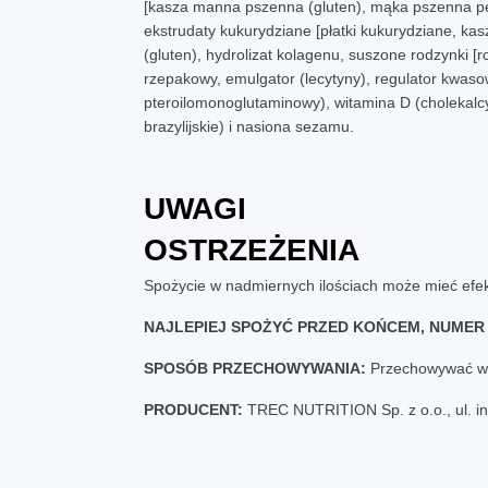
[kasza manna pszenna (gluten), mąka pszenna pełno
ekstrudaty kukurydziane [płatki kukurydziane, kasz
(gluten), hydrolizat kolagenu, suszone rodzynki [r
rzepakowy, emulgator (lecytyny), regulator kwaso
pteroilomonoglutaminowy), witamina D (cholekalcy
brazylijskie) i nasiona sezamu.
UWAGI
OSTRZEŻENIA
Spożycie w nadmiernych ilościach może mieć efek
NAJLEPIEJ SPOŻYĆ PRZED KOŃCEM, NUMER 
SPOSÓB PRZECHOWYWANIA:
Przechowywać w s
PRODUCENT:
TREC NUTRITION Sp. z o.o., ul. i