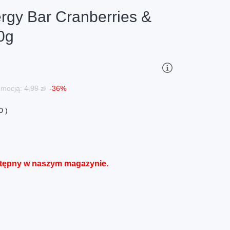
rgy Bar Cranberries &
0g
romocją:
4,99 zł
-36%
0 )
stępny w naszym magazynie.