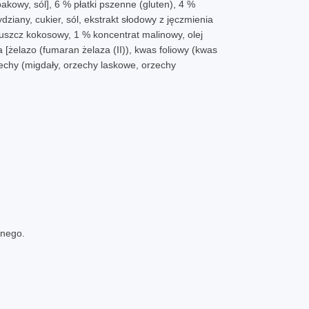
akowy, sól], 6 % płatki pszenne (gluten), 4 %
ziany, cukier, sól, ekstrakt słodowy z jęczmienia
tłuszcz kokosowy, 1 % koncentrat malinowy, olej
[żelazo (fumaran żelaza (II)), kwas foliowy (kwas
zechy (migdały, orzechy laskowe, orzechy
znego.