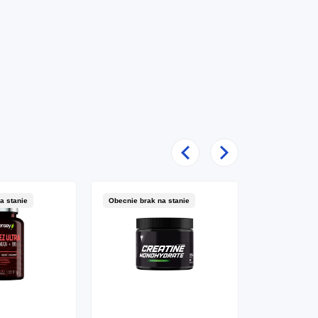
Poprzedni
Następny
a stanie
Obecnie brak na stanie
Obecnie brak