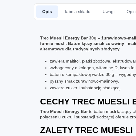
Opis
Tabela składu
Uwagi
Opin
Trec Muesli Energy Bar 30g – żurawinowo-ma
formie musli. Baton łączy smak żurawiny i ma
alternatywę dla tradycyjnych słodyczy.
zawiera maltitol, płatki zbożowe, ekstrudow
wzbogacony o kolagen, witaminę D, kwas foli
baton o kompaktowej wadze 30 g – wygodny 
pyszny smak żurawinowo-malinowy,
zawiera cukier i substancję słodzącą.
CECHY TREC MUESLI 
Trec Muesli Energy Bar
to baton musli łączący c
połączeniu cukru i substancji słodzącej oferuje 
ZALETY TREC MUESLI