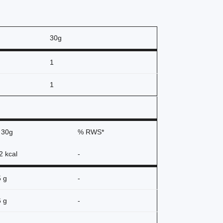
30g
1
1
a
30g
% RWS*
2 kcal
-
5 g
-
6 g
-