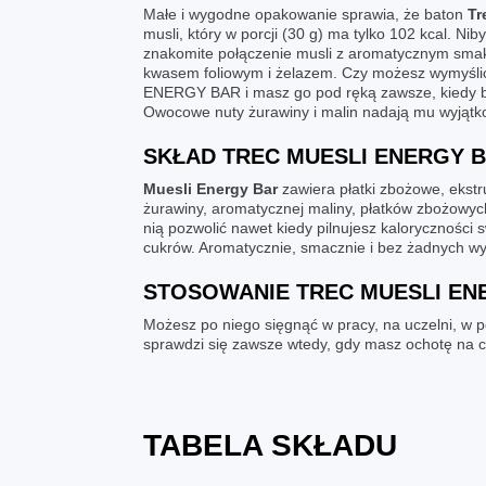
Małe i wygodne opakowanie sprawia, że baton
Tr
musli, który w porcji (30 g) ma tylko 102 kcal
znakomite połączenie musli z aromatycznym smak
kwasem foliowym i żelazem. Czy możesz wymyślić
ENERGY BAR i masz go pod ręką zawsze, kiedy bę
Owocowe nuty żurawiny i malin nadają mu wyjątk
SKŁAD TREC MUESLI ENERGY 
Muesli Energy Bar
zawiera płatki zbożowe, ekst
żurawiny, aromatycznej maliny, płatków zbożowyc
nią pozwolić nawet kiedy pilnujesz kaloryczności 
cukrów. Aromatycznie, smacznie i bez żadnych wy
STOSOWANIE TREC MUESLI EN
Możesz po niego sięgnąć w pracy, na uczelni, w 
sprawdzi się zawsze wtedy, gdy masz ochotę na 
TABELA SKŁADU