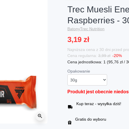
Trec Muesli Ene
Raspberries - 3
Batony
Trec Nutrition
3,19 zł
Najniższa cena z 30 dni przed p
Cena regularna:
3,99 zł
-20%
Cena jednostkowa: 1 (95,76 zł / 3
Opakowanie
Produkt jest obecnie niedo
Kup teraz - wysyłka dziś!
zoom_in
Gratis do wyboru