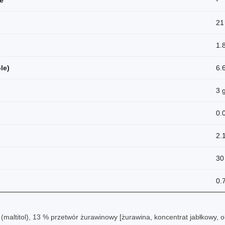
e
-
21
1.
le)
6.
3 
0.
2.
30
0.
 (maltitol), 13 % przetwór żurawinowy [żurawina, koncentrat jabłkowy,