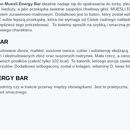
ec Muesli Energy Bar
idealnie nadaje się do spakowania do torby, ple
. Niby nieduży, a jako przekąska świetnie zaspokoi chwilowy głód. 
iem żurawinowo-malinowym. Dodatkowo jest to baton, który został wz
 sobie lepszą przekąskę, która nie wymaga od Ciebie żadnego nakład
dziesz tego potrzebować. To świetny sposób na szybką i smaczną prze
owego charakteru.
BAR
rudowane zboża, maltitol, suszone owoce, cukier i substancję słodząc
h i ekstrudowanych zbóż oraz suszonych rodzynek. Mała rzecz, a ciesz
swoich posiłków (całość tylko 102 kcal). To batonik, którego porcja zaw
rzutów. Dodatkowo wzbogacony został o kolagen, witaminę D, kwas foli
ERGY BAR
podróży czy w trakcie przerwy między obowiązkami. Jest to praktyczn
coś smacznego.