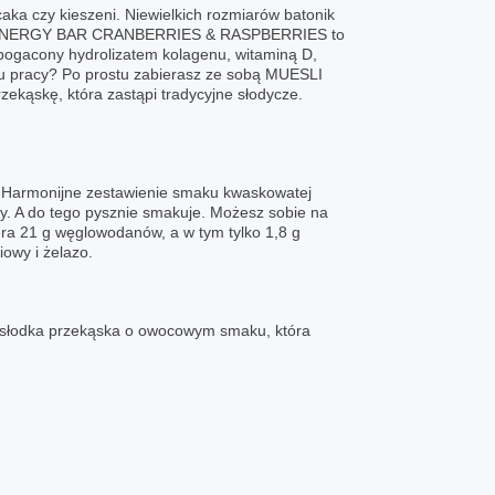
caka czy kieszeni. Niewielkich rozmiarów batonik
MUESLI ENERGY BAR CRANBERRIES & RASPBERRIES to
bogacony hydrolizatem kolagenu, witaminą D,
u pracy? Po prostu zabierasz ze sobą MUESLI
kąskę, która zastąpi tradycyjne słodycze.
ą. Harmonijne zestawienie smaku kwaskowatej
y. A do tego pysznie smakuje. Możesz sobie na
iera 21 g węglowodanów, a w tym tylko 1,8 g
owy i żelazo.
a, słodka przekąska o owocowym smaku, która