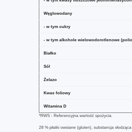
- w tym kwasy tłuszczowe jednonienasycon
Węglowodany
- w tym cukry
- w tym alkohole wielowodorotlenowe (polio
Białko
Sól
Żelazo
Kwas foliowy
Witamina D
*RWS - Referencyjna wartość spożycia.
28 % płatki owsiane (gluten), substancja słodząca