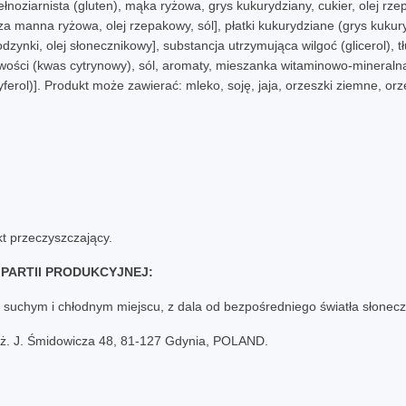
ziarnista (gluten), mąka ryżowa, grys kukurydziany, cukier, olej rzep
a manna ryżowa, olej rzepakowy, sól], płatki kukurydziane (grys kukuryd
odzynki, olej słonecznikowy], substancja utrzymująca wilgoć (glicerol), 
wości (kwas cytrynowy), sól, aromaty, mieszanka witaminowo-mineralna 
ferol)]. Produkt może zawierać: mleko, soję, jaja, orzeszki ziemne, or
t przeczyszczający.
PARTII PRODUKCYJNEJ:
uchym i chłodnym miejscu, z dala od bezpośredniego światła słonec
nż. J. Śmidowicza 48, 81-127 Gdynia, POLAND.