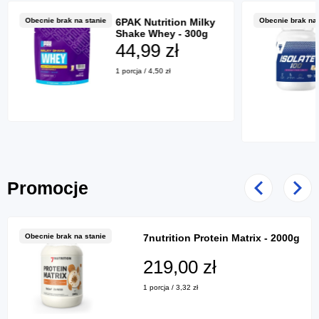
Obecnie brak na stanie
6PAK Nutrition Milky
Obecnie brak na 
Shake Whey - 300g
44,99 zł
1 porcja / 4,50 zł
Promocje
Poprzedni
Nast
Obecnie brak na stanie
7nutrition Protein Matrix - 2000g
219,00 zł
1 porcja / 3,32 zł