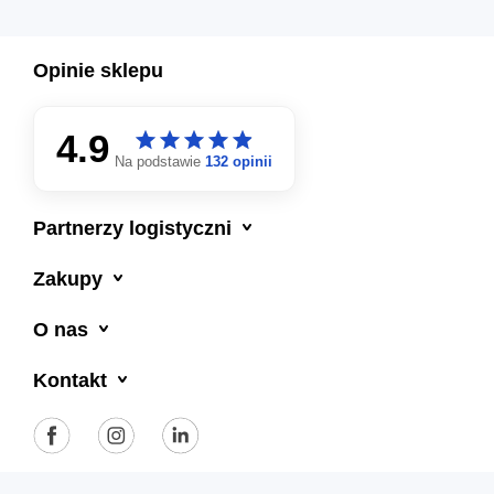
Opinie sklepu
4.9
star
star
star
star
star
star
star
star
star
star
Na podstawie
132 opinii

Partnerzy logistyczni

Zakupy

O nas

Kontakt