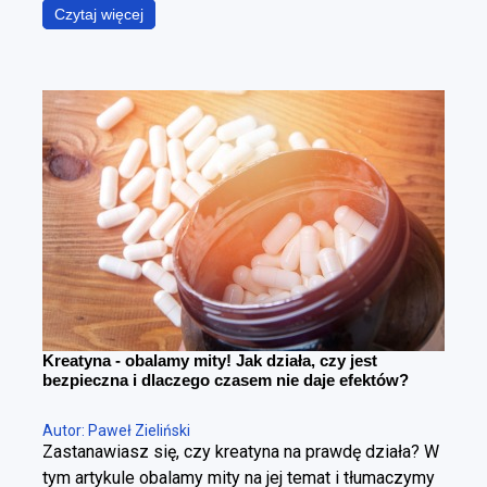
podczas gdy w rzeczywistości chodzi o coś
Czytaj więcej
znacznie bardziej precyzyjnego – zmniejszenie
poziomu tkanki tłuszczowej przy maksymalnym
zachowaniu masy mięśniowej. To fundamentalna
różnica. Można schudnąć i wyglądać gorzej – i
można redukować tkankę tłuszczową, poprawiając
sylwetkę. Cała sztuka polega na tym, żeby zrobić to
w kontrolowany sposób.
Kreatyna - obalamy mity! Jak działa, czy jest
bezpieczna i dlaczego czasem nie daje efektów?
Autor: Paweł Zieliński
Zastanawiasz się, czy kreatyna na prawdę działa? W
tym artykule obalamy mity na jej temat i tłumaczymy