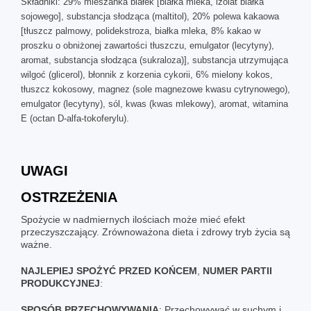
Składniki: 29% mieszanka białek [białka mleka, izolat białka
sojowego], substancja słodząca (maltitol), 20% polewa kakaowa
[tłuszcz palmowy, polidekstroza, białka mleka, 8% kakao w
proszku o obniżonej zawartości tłuszczu, emulgator (lecytyny),
aromat, substancja słodząca (sukraloza)], substancja utrzymująca
wilgoć (glicerol), błonnik z korzenia cykorii, 6% mielony kokos,
tłuszcz kokosowy, magnez (sole magnezowe kwasu cytrynowego),
emulgator (lecytyny), sól, kwas (kwas mlekowy), aromat, witamina
E (octan D-alfa-tokoferylu).
UWAGI
OSTRZEŻENIA
Spożycie w nadmiernych ilościach może mieć efekt
przeczyszczający. Zrównoważona dieta i zdrowy tryb życia są
ważne.
NAJLEPIEJ
SPOŻYĆ
PRZED
KOŃCEM
,
NUMER
PARTII
PRODUKCYJNEJ
:
SPOSÓB
PRZECHOWYWANIA
: Przechowywać w suchym i