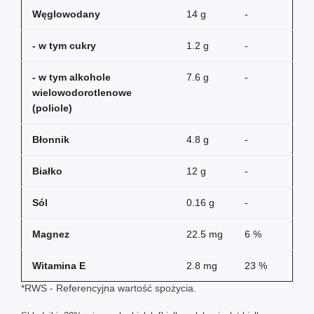
Węglowodany
14 g
-
- w tym cukry
1.2 g
-
- w tym alkohole
7.6 g
-
wielowodorotlenowe
(poliole)
Błonnik
4.8 g
-
Białko
12 g
-
Sól
0.16 g
-
Magnez
22.5 mg
6 %
Witamina E
2.8 mg
23 %
*RWS - Referencyjna wartość spożycia.