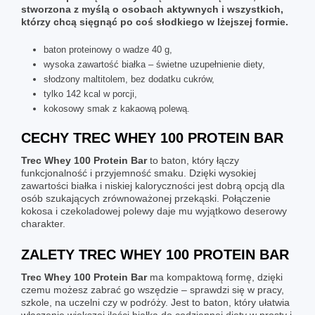
stworzona z myślą o osobach aktywnych i wszystkich,
którzy chcą sięgnąć po coś słodkiego w lżejszej formie.
baton proteinowy o wadze 40 g,
wysoka zawartość białka – świetne uzupełnienie diety,
słodzony maltitolem, bez dodatku cukrów,
tylko 142 kcal w porcji,
kokosowy smak z kakaową polewą.
CECHY TREC WHEY 100 PROTEIN BAR
Trec Whey 100 Protein Bar
to baton, który łączy
funkcjonalność i przyjemność smaku. Dzięki wysokiej
zawartości białka i niskiej kaloryczności jest dobrą opcją dla
osób szukających zrównoważonej przekąski. Połączenie
kokosa i czekoladowej polewy daje mu wyjątkowo deserowy
charakter.
ZALETY TREC WHEY 100 PROTEIN BAR
Trec Whey 100 Protein Bar
ma kompaktową formę, dzięki
czemu możesz zabrać go wszędzie – sprawdzi się w pracy,
szkole, na uczelni czy w podróży. Jest to baton, który ułatwia
włączenie większej ilości białka do codziennej diety w prosty i