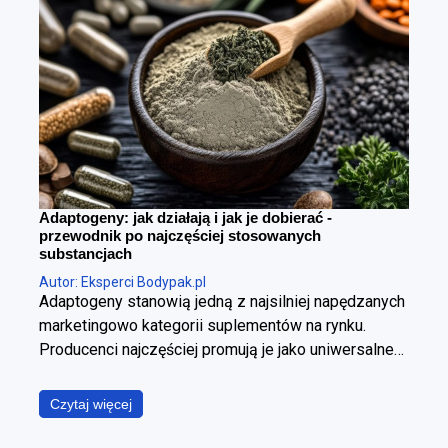
Adaptogeny: jak działają i jak je dobierać -
przewodnik po najczęściej stosowanych
substancjach
Autor: Eksperci Bodypak.pl
Adaptogeny stanowią jedną z najsilniej napędzanych
marketingowo kategorii suplementów na rynku.
Producenci najczęściej promują je jako uniwersalne
panaceum, obiecując jednoczesną poprawę jakości
snu, wzrost poziomu energii, wyostrzenie
Czytaj więcej
koncentracji, redukcję stresu oraz wzmocnienie
odporności. W ujęciu fizjologicznym i klinicznym jest