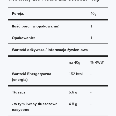
Porcja:
40g
Ilość porcji w opakowaniu:
1
Opakowanie:
1
Wartość odżywcza / Informacja żywieniowa
na
40g
% RWS*
Wartość Energetyczna
152 kcal
-
(energia)
Tłuszcz
5.6 g
-
- w tym kwasy tłuszczowe
4.8 g
-
nasycone