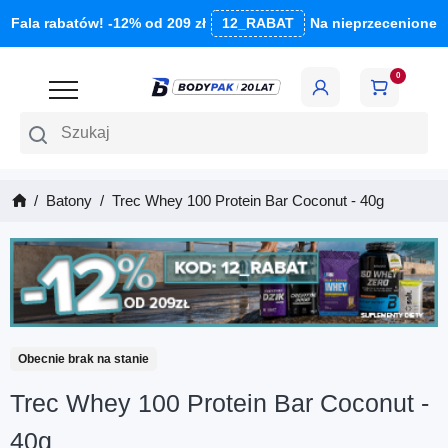
Fala rabatów! -12% od 209 zł
12_RABAT
Na nieprzecenione
0
Szukaj
Batony
Trec Whey 100 Protein Bar Coconut - 40g
Obecnie brak na stanie
Trec Whey 100 Protein Bar Coconut -
40g