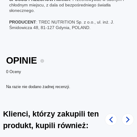
chłodnym miejscu, z dala od bezpośredniego światła
słonecznego.
PRODUCENT
: TREC NUTRITION Sp. z o.o., ul. inż. J.
Śmidowicza 48, 81-127 Gdynia, POLAND.
OPINIE
0 Oceny
Na razie nie dodano żadnej recenzji.
Klienci, którzy zakupili ten
Poprzedni
Nast
produkt, kupili również: