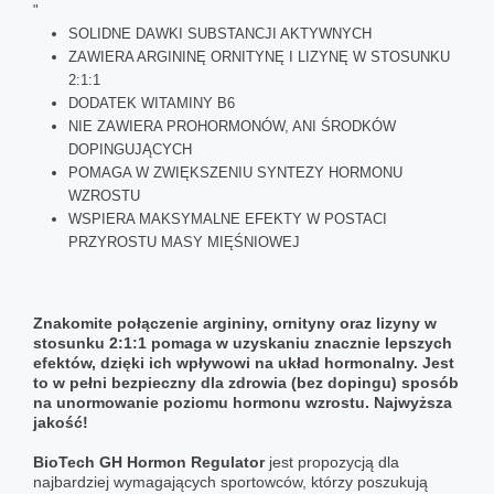
"
SOLIDNE DAWKI SUBSTANCJI AKTYWNYCH
ZAWIERA ARGININĘ ORNITYNĘ I LIZYNĘ W STOSUNKU
2:1:1
DODATEK WITAMINY B6
NIE ZAWIERA PROHORMONÓW, ANI ŚRODKÓW
DOPINGUJĄCYCH
POMAGA W ZWIĘKSZENIU SYNTEZY HORMONU
WZROSTU
WSPIERA MAKSYMALNE EFEKTY W POSTACI
PRZYROSTU MASY MIĘŚNIOWEJ
Znakomite połączenie argininy, ornityny oraz lizyny w
stosunku 2:1:1 pomaga w uzyskaniu znacznie lepszych
efektów, dzięki ich wpływowi na układ hormonalny. Jest
to w pełni bezpieczny dla zdrowia (bez dopingu) sposób
na unormowanie poziomu hormonu wzrostu. Najwyższa
jakość!
BioTech GH Hormon Regulator
jest propozycją dla
najbardziej wymagających sportowców, którzy poszukują