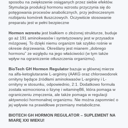
sposobu na zwiększenie osiąganych przez siebie efektów.
Stymulacja produkcji hormonu wzrostu przyczynia się do
potęgowania procesów anabolicznych, przy jednoczesnym
rozbijaniu komórek tłuszczowych. Oczywiście stosowanie
preparatu jest w pełni bezpieczne
Hormon wzrostu
jest białkiem o złożonej strukturze, buduje
go aż 191 aminokwasów i syntetyzowany jest w przysadce
mózgowej. To dzięki niemu organizm tak szybko rośnie w
okresie dojrzewania. Określany jest mianem „dobrego
hormonu” ze względu na jego właściwości (w tym także
wpływ na ograniczenie otłuszczenia organizmu).
BioTech GH Hormon Regulator
bazuje w głównej mierze
na alfa-ketoglutaranie L-argininy (AAKG oraz chlorowodorek
ornityny będące źródłami aminokwasów L-argininy i L-
ornityny w stosunku, odpowiednio, 2:1. Dodatkowo formuła
została wzmocniona o lizynę i witaminęB6, która pomaga w
ograniczeniu zmęczenia, ale także pomaga w regulacji
aktywności hormonalnej organizmu. Nie można zapomnieć o
jej wpływie na prawidłowe przemiany metaboliczne.
BIOTECH GH HORMON REGULATOR – SUPLEMENT NA
MIARĘ XXI WIEKU!