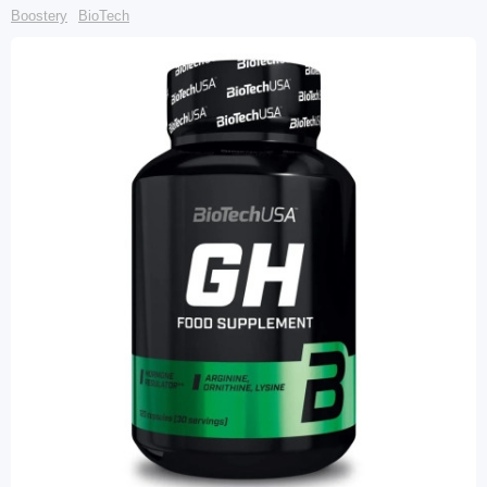
Boostery
BioTech