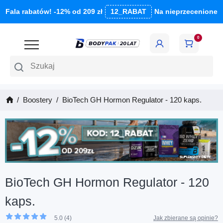
Fala rabatów! -12% od 209 zł
12_RABAT
Na nieprzecenione
0
Szukaj
Boostery
BioTech GH Hormon Regulator - 120 kaps.
BioTech GH Hormon Regulator - 120
kaps.
5.0 (4)
Jak zbierane są opinie?