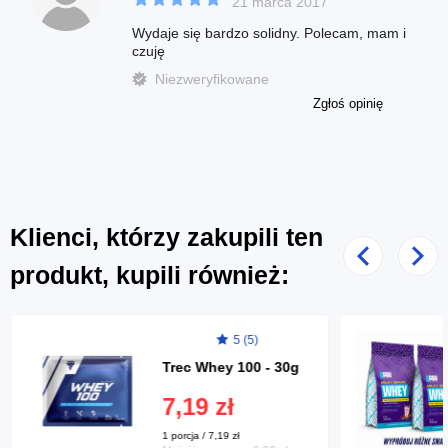
21 marca 2017
Wydaje się bardzo solidny. Polecam, mam i
czuję
Niezweryfikowane
Zgłoś opinię
Klienci, którzy zakupili ten
Poprzedni
Nast
produkt, kupili również:
5 (5)
Trec Whey 100 - 30g
7,19 zł
1 porcja / 7,19 zł