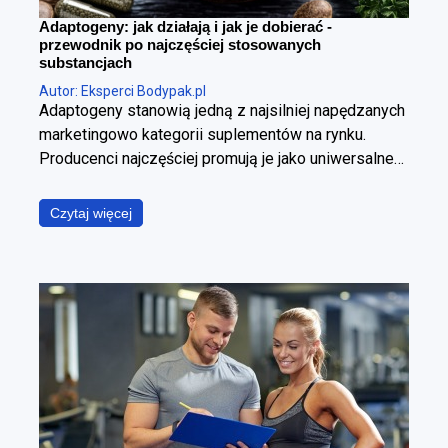
Adaptogeny: jak działają i jak je dobierać -
przewodnik po najczęściej stosowanych
substancjach
Autor: Eksperci Bodypak.pl
Adaptogeny stanowią jedną z najsilniej napędzanych
marketingowo kategorii suplementów na rynku.
Producenci najczęściej promują je jako uniwersalne
panaceum, obiecując jednoczesną poprawę jakości
snu, wzrost poziomu energii, wyostrzenie
Czytaj więcej
koncentracji, redukcję stresu oraz wzmocnienie
odporności. W ujęciu fizjologicznym i klinicznym jest
to jednak założenie błędne. Poszczególne
adaptogeny wyraźnie różnią się od siebie
mechanizmem działania, ich skuteczność zależy od
specyficznego kontekstu stosowania, a jakość
dostępnych na rynku produktów pozostaje skrajnie
nierówna. Poniższy raport ma za zadanie
usystematyzować wiedzę i odpowiedzieć na trzy
fundamentalne pytania z punktu widzenia praktyki: