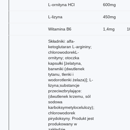
L-ornityna HCl
600mg
L-lizyna
450mg
Witamina B6
1,4mg
1
Składniki: alfa-
ketoglutaran L-argininy;
chlorowodorekL-
ornityny; otoczka
kapsułki [żelatyna,
barwniki (dwutlenek
tytanu, tlenki i
wodorotlenki żelaza)]; L-
lizyna;substancje
przeciwzbrylające:
(dwutlenek krzemu, sól
sodowa
karboksymetylocelulozy);
chlorowodorek
pirydoksyny. Produkt jest
produkowany w
zakładzie