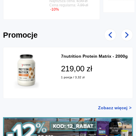
Najniższa cena:
6,99 zł
Cena regularna:
7,99 zł
-10%
Promocje
Poprzedni
Nast
7nutrition Protein Matrix - 2000g
219,00 zł
1 porcja / 3,32 zł
Zobacz więcej