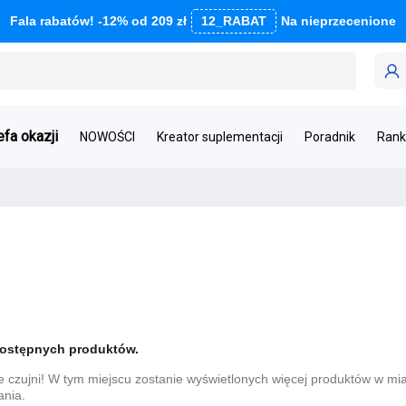
Fala rabatów! -12% od 209 zł
12_RABAT
Na nieprzecenione
efa okazji
NOWOŚCI
Kreator suplementacji
Poradnik
Rank
dostępnych produktów.
e czujni! W tym miejscu zostanie wyświetlonych więcej produktów w mia
nia.