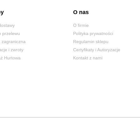
py
O nas
dostawy
O firmie
 przelewu
Polityka prywatności
 zagraniczna
Regulamin sklepu
cje i zwroty
Certyfikaty i Autoryzacje
aż Hurtowa
Kontakt z nami
Polityka prywatności
Regulamin sklepu