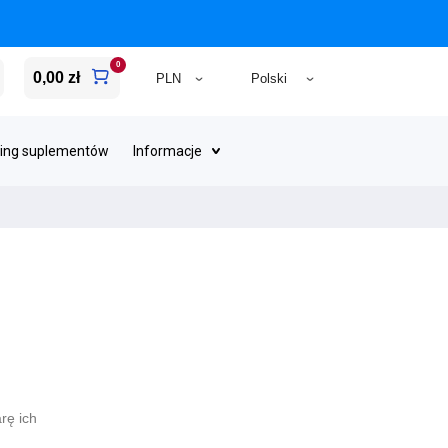
0
0,00 zł
ing suplementów
Informacje
rę ich