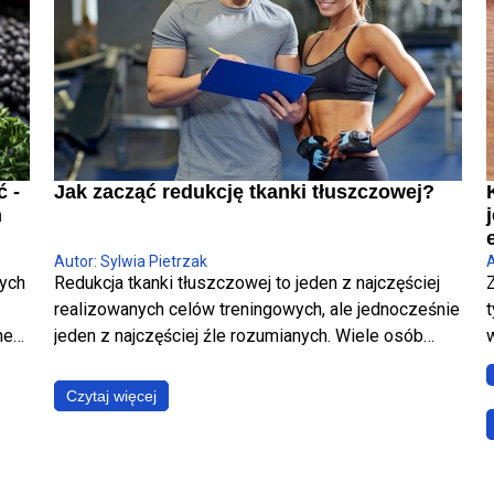
ć -
Jak zacząć redukcję tkanki tłuszczowej?
h
Autor: Sylwia Pietrzak
A
nych
Redukcja tkanki tłuszczowej to jeden z najczęściej
realizowanych celów treningowych, ale jednocześnie
t
ne
jeden z najczęściej źle rozumianych. Wiele osób
w
ci
utożsamia ją wyłącznie ze spadkiem masy ciała,
podczas gdy w rzeczywistości chodzi o coś
Czytaj więcej
znacznie bardziej precyzyjnego – zmniejszenie
jest
poziomu tkanki tłuszczowej przy maksymalnym
zachowaniu masy mięśniowej. To fundamentalna