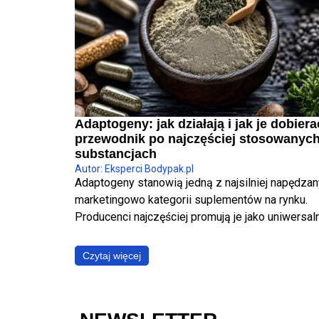
Adaptogeny: jak działają i jak je dobiera
przewodnik po najczęściej stosowanyc
substancjach
Autor: Eksperci Bodypak.pl
Adaptogeny stanowią jedną z najsilniej napędza
marketingowo kategorii suplementów na rynku.
Producenci najczęściej promują je jako uniwersal
panaceum, obiecując jednoczesną poprawę jakoś
snu, wzrost poziomu energii, wyostrzenie
Czytaj więcej
koncentracji, redukcję stresu oraz wzmocnienie
odporności. W ujęciu fizjologicznym i klinicznym 
to jednak założenie błędne. Poszczególne