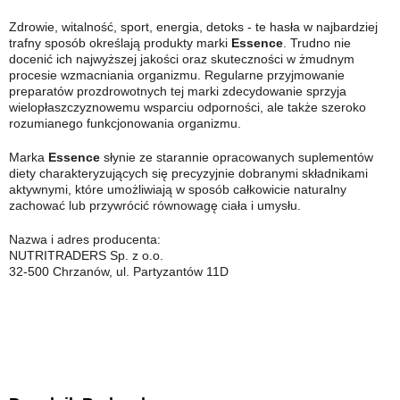
Zdrowie, witalność, sport, energia, detoks - te hasła w najbardziej
trafny sposób określają produkty marki
Essence
. Trudno nie
docenić ich najwyższej jakości oraz skuteczności w żmudnym
procesie wzmacniania organizmu. Regularne przyjmowanie
preparatów prozdrowotnych tej marki zdecydowanie sprzyja
wielopłaszczyznowemu wsparciu odporności, ale także szeroko
rozumianego funkcjonowania organizmu.
Marka
Essence
słynie ze starannie opracowanych suplementów
diety charakteryzujących się precyzyjnie dobranymi składnikami
aktywnymi, które umożliwiają w sposób całkowicie naturalny
zachować lub przywrócić równowagę ciała i umysłu.
Nazwa i adres producenta:
NUTRITRADERS Sp. z o.o.
32-500 Chrzanów, ul. Partyzantów 11D