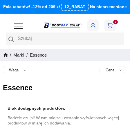
Fala rabatów! -12% od 209 zł
12_RABAT
Na nieprzecenione
0
Szukaj
Marki
Essence
Waga
Cena
Essence
Brak dostępnych produktów.
Bądźcie czujni! W tym miejscu zostanie wyświetlonych więcej
produktów w miarę ich dodawania.