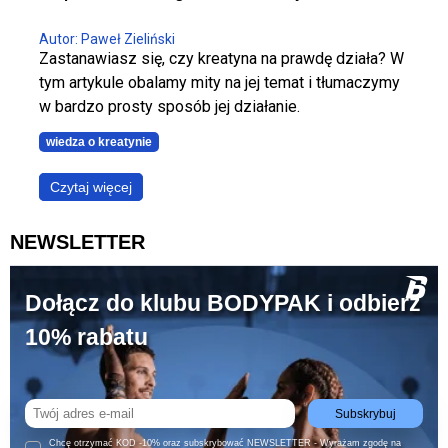
Autor: Paweł Zieliński
Zastanawiasz się, czy kreatyna na prawdę działa? W
tym artykule obalamy mity na jej temat i tłumaczymy
w bardzo prosty sposób jej działanie.
wiedza o kreatynie
Czytaj więcej
NEWSLETTER
Dołącz do klubu BODYPAK i odbierz
10% rabatu
Subskrybuj
Chcę otrzymać KOD -10% oraz subskrybować NEWSLETTER - Wyrażam zgodę na