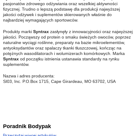
pasjonatów zdrowego odżywiania oraz wszelkiej aktywności
fizycznej. Trudno o lepszą podstawę dla produkcji najwyższej
jakości odżywek i suplementów skierowanych właśnie do
najbardziej wymagających sportowców.
Produkty marki
Syntrax
zasłynęły z innowacyjności oraz najwyższej
jakości. Począwszy od protein o smaku świeżych owoców, poprzez
naturalne wyciągi roślinne, preparaty na bazie mikroelementów,
antyoksydantów oraz spalaczy tkanki tłuszczowej, kończąc na
potężnych wasodilatorach i wolumizerach komórkowych. Marka
Syntrax
od początku istnienia ustanawia standardy na rynku
suplementów.
Nazwa i adres producenta:
SI03, Inc. P.O.Box 1715, Cape Girardeau, MO 63702, USA
Poradnik Bodypak
Przeczytaj więcej artykułów