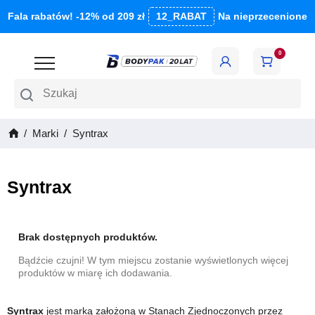
Fala rabatów! -12% od 209 zł
12_RABAT
Na nieprzecenione
0
Szukaj
Marki
Syntrax
Syntrax
Brak dostępnych produktów.
Bądźcie czujni! W tym miejscu zostanie wyświetlonych więcej
produktów w miarę ich dodawania.
Syntrax
jest marką założoną w Stanach Zjednoczonych przez