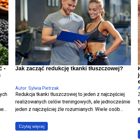
ć -
Jak zacząć redukcję tkanki tłuszczowej?
h
Autor: Sylwia Pietrzak
A
nych
Redukcja tkanki tłuszczowej to jeden z najczęściej
realizowanych celów treningowych, ale jednocześnie
t
ne
jeden z najczęściej źle rozumianych. Wiele osób
w
ci
utożsamia ją wyłącznie ze spadkiem masy ciała,
podczas gdy w rzeczywistości chodzi o coś
Czytaj więcej
znacznie bardziej precyzyjnego – zmniejszenie
jest
poziomu tkanki tłuszczowej przy maksymalnym