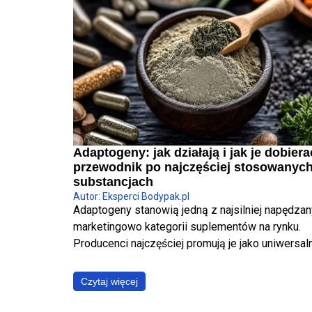
Adaptogeny: jak działają i jak je dobiera
przewodnik po najczęściej stosowanyc
substancjach
Autor: Eksperci Bodypak.pl
Adaptogeny stanowią jedną z najsilniej napędza
marketingowo kategorii suplementów na rynku.
Producenci najczęściej promują je jako uniwersal
panaceum, obiecując jednoczesną poprawę jakoś
snu, wzrost poziomu energii, wyostrzenie
Czytaj więcej
koncentracji, redukcję stresu oraz wzmocnienie
odporności. W ujęciu fizjologicznym i klinicznym 