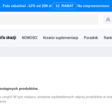
Fala rabatów! -12% od 209 zł
12_RABAT
Na nieprzecenione
efa okazji
NOWOŚCI
Kreator suplementacji
Poradnik
Rank
dostępnych produktów.
e czujni! W tym miejscu zostanie wyświetlonych więcej produktów w mia
nia.