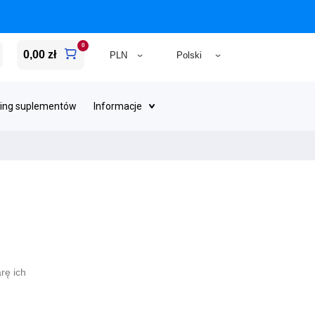
0
0,00 zł
ing suplementów
Informacje
rę ich