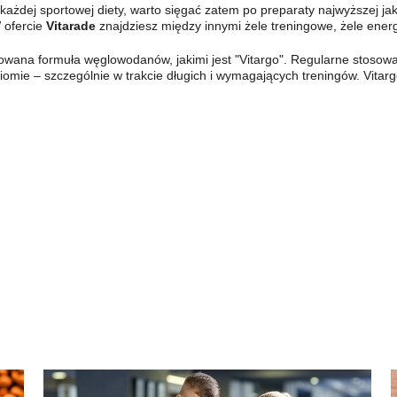
żdej sportowej diety, warto sięgać zatem po preparaty najwyższej ja
W ofercie
Vitarade
znajdziesz między innymi żele treningowe, żele ener
owana formuła węglowodanów, jakimi jest "Vitargo". Regularne stosowa
ie – szczególnie w trakcie długich i wymagających treningów. Vitargo