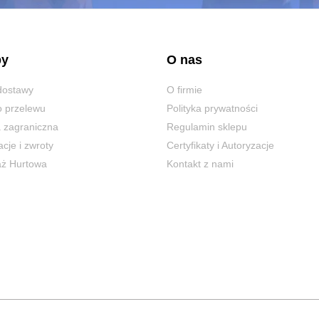
każdej chwili. Więcej o ochronie danych osobowych w zakładce: Polityka Prywatności.
py
O nas
dostawy
O firmie
 przelewu
Polityka prywatności
 zagraniczna
Regulamin sklepu
cje i zwroty
Certyfikaty i Autoryzacje
aż Hurtowa
Kontakt z nami