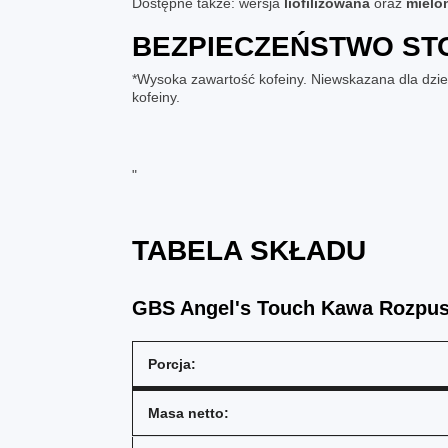
Dostępne także: wersja
liofilizowana
oraz
mielo
BEZPIECZEŃSTWO ST
*Wysoka zawartość kofeiny. Niewskazana dla dzieci
kofeiny.
"
TABELA SKŁADU
GBS Angel's Touch Kawa Rozpus
Porcja:
Masa netto: