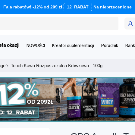
Fala rabatów! -12% od 209 zł
12_RABAT
Na nieprzecenione
efa okazji
NOWOŚCI
Kreator suplementacji
Poradnik
Rank
gel's Touch Kawa Rozpuszczalna Krówkowa - 100g