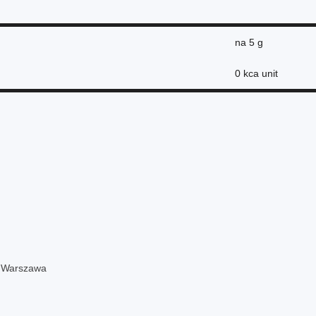
na
5 g
0 kca unit
3 Warszawa