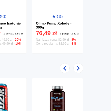
5 (2)
5 (3)
nce Isotonic
Olimp Pump Xplode -
Intenson Er
0g
300g
1000g
34,99 
ł
76,49 zł
1 porcja / 1,80 zł
1 porcja / 2,32 zł
a:
49,99 zł
-10%
Najniższa cena:
82,99 zł
-8%
a:
49,99 zł
-10%
Cena regularna:
82,99 zł
-8%
Poprzedni
Następny