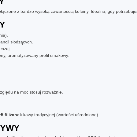
Y
ączone z bardzo wysoką zawartością kofeiny. Idealna, gdy potrzebujes
Y
nie).
ancji słodzących.
eszaj.
wny, aromatyzowany profil smakowy.
względu na moc stosuj rozważnie.
~5 filiżanek
kawy tradycyjnej (wartości uśrednione).
TYWY