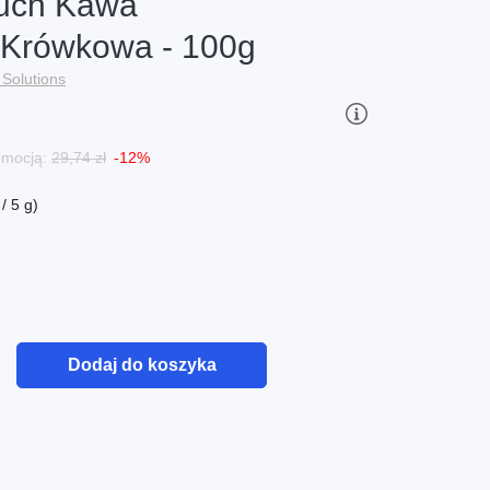
ouch Kawa
 Krówkowa - 100g
Solutions
romocją:
29,74 zł
-12%
/ 5 g)
Dodaj do koszyka