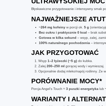
ULTRAWYSOKIEJ MOC
Błyskawiczne przygotowanie i intensywny smak poł
NAJWAŻNIEJSZE ATUT
~264 mg kofeiny
w porcji ok.
5 g
(orientacyj
Bez cukru i praktycznie 0 kcal
– brak subst
Gotowa w kilka sekund
– wsyp, zalej, zami
100% naturalnego pochodzenia
– intensy
JAK PRZYGOTOWAĆ
Wsyp
1–2 łyżeczki (~5 g)
do kubka.
Zalej
200–250 ml
gorącej wody i wymieszaj.
Opcjonalnie dodaj mleko/napój roślinny. Ze 
PORÓWNANIE MOCY*
Porcja Angel’s Touch ≈
3 puszki energetyka
lub
WARIANTY I ALTERNA