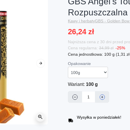
GBS Angel's T
Rozpuszczalna
Kawy i herbaty
GBS - Golden Bow 
26,24 zł
Najniższa cena z 30 dni przed p
Cena regularna:
34,99 zł
-25%
Cena jednostkowa: 100 g (1,31 zł 
Opakowanie
Następny
Wariant:
100 g
−
+
zoom_in
Wysyłka w poniedziałek!