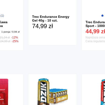
 (1)
Trec Endurance Energy
Gel 40g - 10 szt.
Kawa
Trec Endura
74,99 zł
na
Sport - 100
wana - 100
44,99 z
1 porcja / 0,94 zł
21,24 zł
-12%
Najniższa cen
:
24,99 zł
-25%
Cena regularn