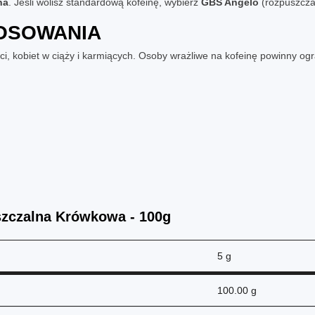
na
. Jeśli wolisz standardową kofeinę, wybierz
GBS Angelo
(rozpuszczal
OSOWANIA
, kobiet w ciąży i karmiących. Osoby wrażliwe na kofeinę powinny ogra
zczalna Krówkowa - 100g
5 g
100.00 g