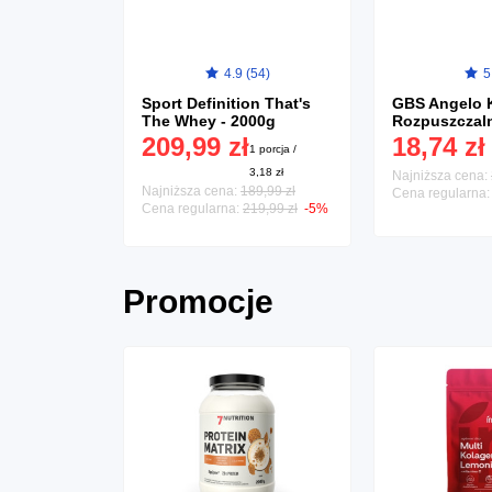
12)
4.9 (54)
5
 - 60 kaps.
Sport Definition That's
GBS Angelo 
The Whey - 2000g
Rozpuszczal
Niearomatyzo
209,99 zł
18,74 zł
1 porcja / 0,33 zł
1 porcja /
g
3,18 zł
Najniższa cena:
Najniższa cena:
189,99 zł
Cena regularna
Cena regularna:
219,99 zł
-5%
Promocje