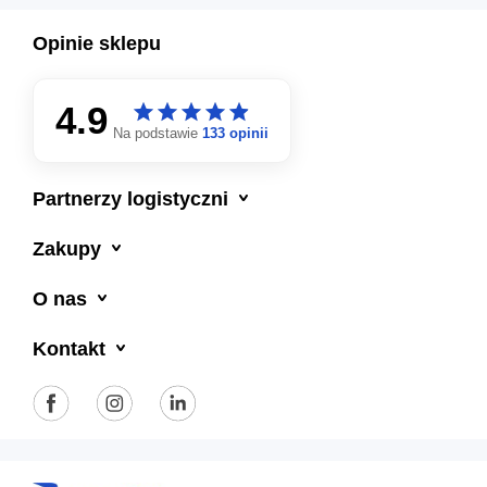
Opinie sklepu
4.9
star
star
star
star
star
star
star
star
star
star
Na podstawie
133 opinii

Partnerzy logistyczni

Zakupy

O nas

Kontakt