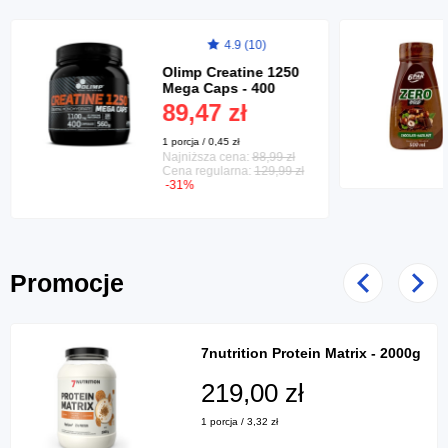
4.9 (10)
Olimp Creatine 1250
Mega Caps - 400
kaps.
89,47 zł
1 porcja / 0,45 zł
Najniższa cena:
88,99 zł
Cena regularna:
129,99 zł
-31%
Promocje
Poprzedni
Nast
7nutrition Protein Matrix - 2000g
219,00 zł
1 porcja / 3,32 zł