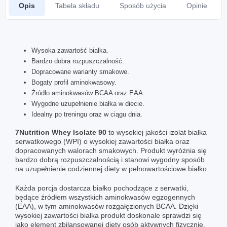
Opis
Tabela składu
Sposób użycia
Opinie
Wysoka zawartość białka.
Bardzo dobra rozpuszczalność.
Dopracowane warianty smakowe.
Bogaty profil aminokwasowy.
Źródło aminokwasów BCAA oraz EAA.
Wygodne uzupełnienie białka w diecie.
Idealny po treningu oraz w ciągu dnia.
7Nutrition Whey Isolate 90
to wysokiej jakości izolat białka
serwatkowego (WPI) o wysokiej zawartości białka oraz
dopracowanych walorach smakowych. Produkt wyróżnia się
bardzo dobrą rozpuszczalnością i stanowi wygodny sposób
na uzupełnienie codziennej diety w pełnowartościowe białko.
Każda porcja dostarcza białko pochodzące z serwatki,
będące źródłem wszystkich aminokwasów egzogennych
(EAA), w tym aminokwasów rozgałęzionych BCAA. Dzięki
wysokiej zawartości białka produkt doskonale sprawdzi się
jako element zbilansowanej diety osób aktywnych fizycznie.