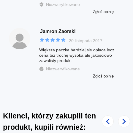
Niezweryfikowane
Zgłoś opinię
Jamron Zaorski
20 listopada 2017
Większa paczka bardziej sie opłaca lecz
cena tez trochę wysoka ale jakosciowo
zawalisty produkt
Niezweryfikowane
Zgłoś opinię
Klienci, którzy zakupili ten
Poprzedni
Nast
produkt, kupili również: