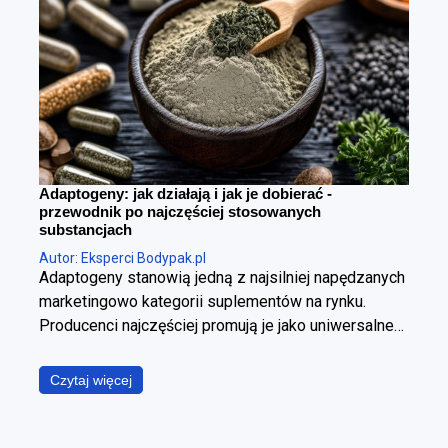
Adaptogeny: jak działają i jak je dobierać -
przewodnik po najczęściej stosowanych
substancjach
Autor: Eksperci Bodypak.pl
Adaptogeny stanowią jedną z najsilniej napędzanych
marketingowo kategorii suplementów na rynku.
Producenci najczęściej promują je jako uniwersalne
panaceum, obiecując jednoczesną poprawę jakości
snu, wzrost poziomu energii, wyostrzenie
Czytaj więcej
koncentracji, redukcję stresu oraz wzmocnienie
odporności. W ujęciu fizjologicznym i klinicznym jest
to jednak założenie błędne. Poszczególne