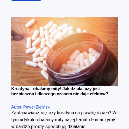
znacznie bardziej precyzyjnego – zmniejszenie
poziomu tkanki tłuszczowej przy maksymalnym
zachowaniu masy mięśniowej. To fundamentalna
różnica. Można schudnąć i wyglądać gorzej – i
można redukować tkankę tłuszczową, poprawiając
sylwetkę. Cała sztuka polega na tym, żeby zrobić to
w kontrolowany sposób.
Kreatyna - obalamy mity! Jak działa, czy jest
bezpieczna i dlaczego czasem nie daje efektów?
Autor: Paweł Zieliński
Zastanawiasz się, czy kreatyna na prawdę działa? W
tym artykule obalamy mity na jej temat i tłumaczymy
w bardzo prosty sposób jej działanie.