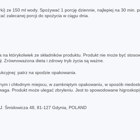
i) ze 150 ml wody. Spożywać 1 porcję dziennie, najlepiej na 30 min. p
zać zalecanej porcji do spożycia w ciągu dnia.
na którykolwiek ze składników produktu. Produkt nie może być stosowa
acji. Zrównoważona dieta i zdrowy tryb życia są ważne.
ukcyjnej: patrz na spodzie opakowania.
m i chłodnym miejscu, w zamkniętym opakowaniu, w sposób niedostępn
Uwaga. Produkt może ulegać zbryleniu. Jest to spowodowane higroskopi
. J. Śmidowicza 48, 81-127 Gdynia, POLAND