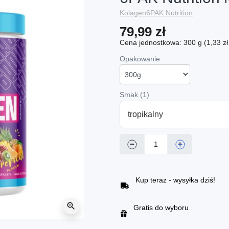
Kolagen
6PAK Nutrition
79,99 zł
Cena jednostkowa: 300 g (1,33 zł 
Opakowanie
Smak (1)
tropikalny
−
+
Kup teraz - wysyłka dziś!
zoom_in
Gratis do wyboru