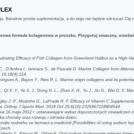
PLEX
u. Banalnie prosta suplementacja, a do tego nie będzie odrzucać Cię 
sowa formuła kolagenowa w proszku. Przygotuj smaczny, orzeźw
 Hydrating Efficacy of Fish Collagen from Greenland Halibut as a High-Va
o C., DʹAmbra I., Iannace S., de Pascale D. Marine Collagen from Altern
 15;18(4):214.
omingues A., Bayon Y., Reis R. L. Marine origin collagens and its potent
 S., Qi X. Y., Ye S. J., Gong H. L., Zhao X. H., Yu J., Xu G., Wei D. X.
egley J. P., Moatshe G., LaPrade R. F. Efficacy of Vitamin C Supplemen
view. Orthop J Sports Med. 2018 Oct 25;6(10):2325967118804544.
nia 16 maja 2012 r. ustanawiające wykaz dopuszczonych oświadczeń z
a choroby oraz rozwoju i zdrowia dzieci.
onátu sodného ve farmacii a medicíně [Possibilities of using sodium hy
Czech.
akeda Y., Kimura M., Odani K. Oral sodium hyaluronate relieves knee 