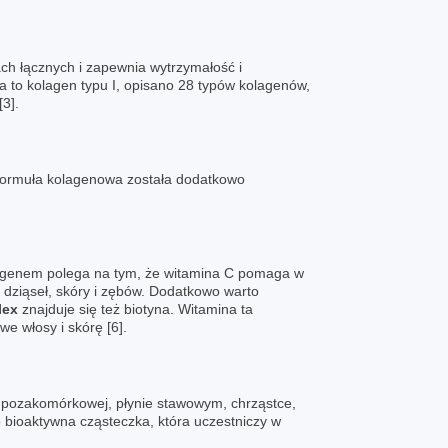
ach łącznych i zapewnia wytrzymałość i
a to kolagen typu I, opisano 28 typów kolagenów,
3].
 formuła kolagenowa została dodatkowo
olagenem polega na tym, że witamina C pomaga w
 dziąseł, skóry i zębów. Dodatkowo warto
lex
znajduje się też biotyna. Witamina ta
e włosy i skórę [6].
zy pozakomórkowej, płynie stawowym, chrząstce,
o bioaktywna cząsteczka, która uczestniczy w