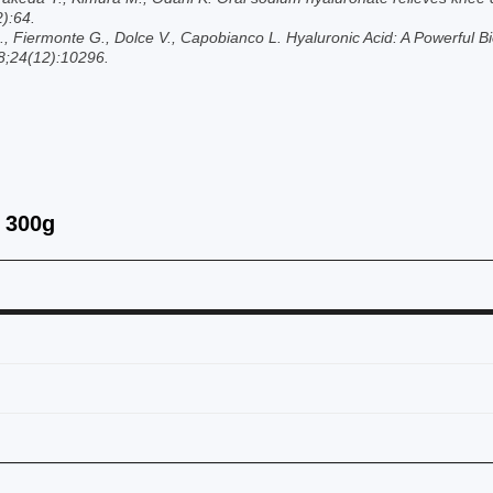
):64.
. R., Fiermonte G., Dolce V., Capobianco L. Hyaluronic Acid: A Powerful
8;24(12):10296.
- 300g