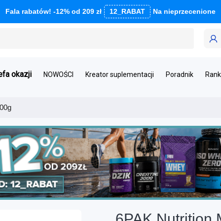
Fala rabatów! -12% od 209 zł
12_RABAT
Na nieprzecenione
efa okazji
NOWOŚCI
Kreator suplementacji
Poradnik
Rank
300g
6PAK Nutrition 