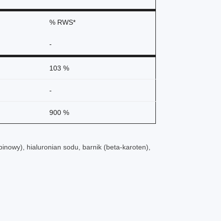
% RWS*
-
103 %
-
900 %
inowy), hialuronian sodu, barnik (beta-karoten),