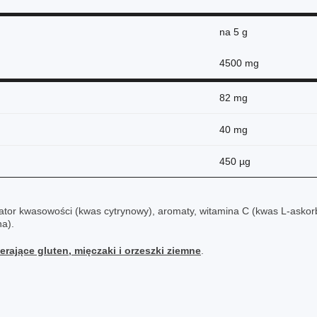
na
5 g
4500 mg
82 mg
40 mg
450 µg
lator kwasowości (kwas cytrynowy), aromaty, witamina C (kwas L-askorb
na).
erające gluten, mięczaki i orzeszki ziemne
.