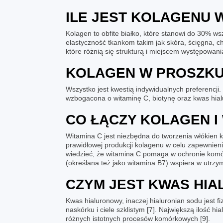
ILE JEST KOLAGENU 
Kolagen
to obfite białko, które stanowi do 30% w
elastyczność tkankom takim jak skóra, ścięgna, c
które różnią się strukturą i miejscem występowani
KOLAGEN W PROSZKU
Wszystko jest kwestią indywidualnych preferencji
wzbogacona o witaminę C, biotynę oraz
kwas hia
CO ŁĄCZY KOLAGEN I 
Witamina C
jest niezbędna do tworzenia włókien 
prawidłowej produkcji kolagenu w celu zapewnieni
wiedzieć, że witamina C pomaga w ochronie kom
(określana też jako witamina B7) wspiera w utrz
CZYM JEST KWAS HI
Kwas hialuronowy, inaczej hialuronian sodu jest 
naskórku i ciele szklistym [7]. Największą ilość 
różnych istotnych procesów komórkowych [9].