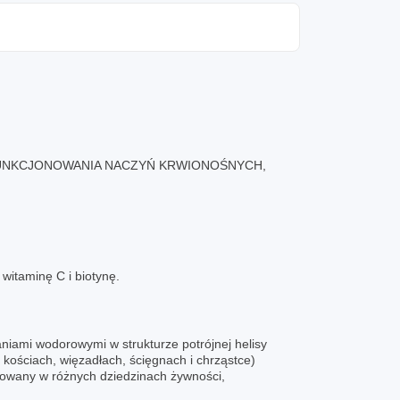
UNKCJONOWANIA NACZYŃ KRWIONOŚNYCH,
witaminę C i biotynę.
aniami wodorowymi w strukturze potrójnej helisy
 kościach, więzadłach, ścięgnach i chrząstce)
sowany w różnych dziedzinach żywności,