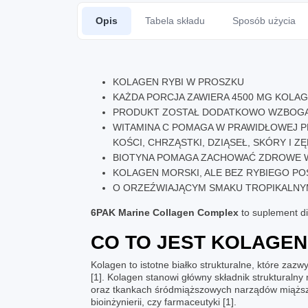
Opis
Tabela składu
Sposób użycia
KOLAGEN
RYBI W PROSZKU
KAŻDA PORCJA ZAWIERA 4500 MG KOLA
PRODUKT ZOSTAŁ DODATKOWO WZBOG
WITAMINA C
POMAGA W PRAWIDŁOWEJ P
KOŚCI, CHRZĄSTKI, DZIĄSEŁ, SKÓRY I Z
BIOTYNA POMAGA ZACHOWAĆ ZDROWE W
KOLAGEN MORSKI, ALE BEZ RYBIEGO P
O ORZEŹWIAJĄCYM SMAKU TROPIKALN
6PAK
Marine Collagen Complex
to suplement di
CO TO JEST KOLAGEN
Kolagen
to istotne białko strukturalne, które za
[1]. Kolagen stanowi główny składnik strukturalny
oraz tkankach śródmiąższowych narządów miąższo
bioinżynierii, czy farmaceutyki [1].