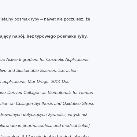
niefajny posmak ryby – nawet nie poczujesz, że
iający napój, bez typowego posmaku ryby.
lue Active Ingredient for Cosmetic Applications.
ative and Sustainable Sources: Extraction,
ial applications. Mar Drugs. 2014 Dec
 Marine-Derived Collagen as Biomaterials for Human
tation on Collagen Synthesis and Oxidative Stress
drowotnych dotyczących żywności, innych niż
aluronate in pharmaceutical and medical fields].
discomfort: A 12 week double blinded, placebo