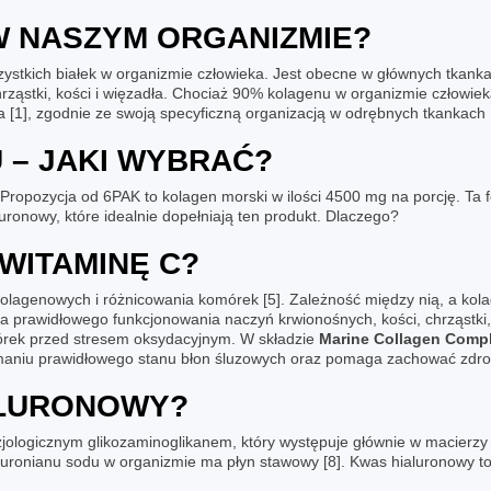
W NASZYM ORGANIZMIE?
szystkich białek w organizmie człowieka. Jest obecne w głównych tkank
hrząstki, kości i więzadła. Chociaż 90% kolagenu w organizmie człowiek
a [1], zgodnie ze swoją specyficzną organizacją w odrębnych tkankach [
 – JAKI WYBRAĆ?
. Propozycja od 6PAK to
kolagen
morski w ilości 4500 mg na porcję. Ta
luronowy
, które idealnie dopełniają ten produkt. Dlaczego?
WITAMINĘ C?
kolagenowych i różnicowania komórek [5]. Zależność między nią, a k
a prawidłowego funkcjonowania naczyń krwionośnych, kości, chrząstki,
órek przed stresem oksydacyjnym. W składzie
Marine Collagen Comp
ymaniu prawidłowego stanu błon śluzowych oraz pomaga zachować zdrow
ALURONOWY?
fizjologicznym glikozaminoglikanem, który występuje głównie w macier
hialuronianu sodu w organizmie ma płyn stawowy [8]. Kwas hialuronowy t