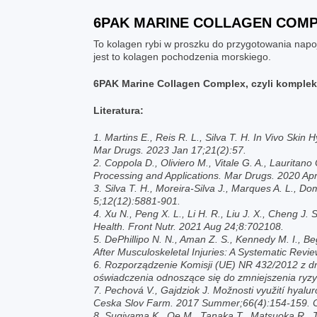
6PAK MARINE COLLAGEN COM
To kolagen rybi w proszku do przygotowania napoj
jest to kolagen pochodzenia morskiego.
6PAK
Marine Collagen Complex, czyli komplek
Literatura:
1. Martins E., Reis R. L., Silva T. H. In Vivo Skin
Mar Drugs. 2023 Jan 17;21(2):57.
2. Coppola D., Oliviero M., Vitale G. A., Lauritan
Processing and Applications. Mar Drugs. 2020 Apr
3. Silva T. H., Moreira-Silva J., Marques A. L., D
5;12(12):5881-901.
4. Xu N., Peng X. L., Li H. R., Liu J. X., Cheng J.
Health. Front Nutr. 2021 Aug 24;8:702108.
5. DePhillipo N. N., Aman Z. S., Kennedy M. I., B
After Musculoskeletal Injuries: A Systematic Re
6. Rozporządzenie Komisji (UE) NR 432/2012 z d
oświadczenia odnoszące się do zmniejszenia ryzyk
7. Pechová V., Gajdziok J. Možnosti využití hyalur
Ceska Slov Farm. 2017 Summer;66(4):154-159. 
8. Sugiyama K., Oe M., Tanaka T., Matsuoka R., T