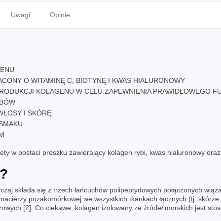
Uwagi
Opinie
GENU
ACONY O
WITAMINĘ C
, BIOTYNĘ I
KWAS HIALURONOWY
RODUKCJI KOLAGENU W CELU ZAPEWNIENIA PRAWIDŁOWEGO F
ĘBÓW
ŁOSY I SKÓRĘ
OSMAKU
YM
ety w postaci proszku zawierający
kolagen
rybi,
kwas hialuronowy
oraz 
?
zwyczaj składa się z trzech łańcuchów polipeptydowych połączonych wiąz
 macierzy pozakomórkowej we wszystkich tkankach łącznych (tj. skórze,
wych [2]. Co ciekawe, kolagen izolowany ze źródeł morskich jest sto