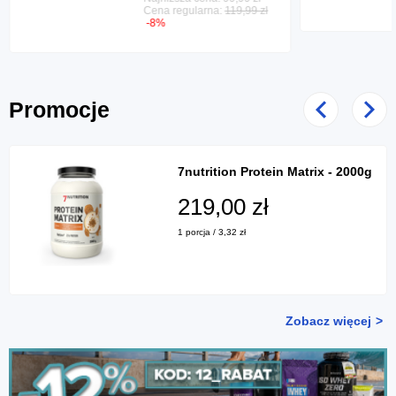
Cena regularna:
119,99 zł
-8%
Promocje
Poprzedni
Nast
7nutrition Protein Matrix - 2000g
219,00 zł
1 porcja / 3,32 zł
Zobacz więcej