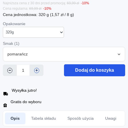
Najniższa cena z 30 dni przed promocją:
69,99 zł
-10%
Cena regularna:
69,99 zł
-10%
Cena jednostkowa: 320 g (1,57 zł / 8 g)
Opakowanie
Smak (1)
pomarańcz
Dodaj do koszyka
−
+
Wysyłka jutro!
Gratis do wyboru
Opis
Tabela składu
Sposób użycia
Uwagi