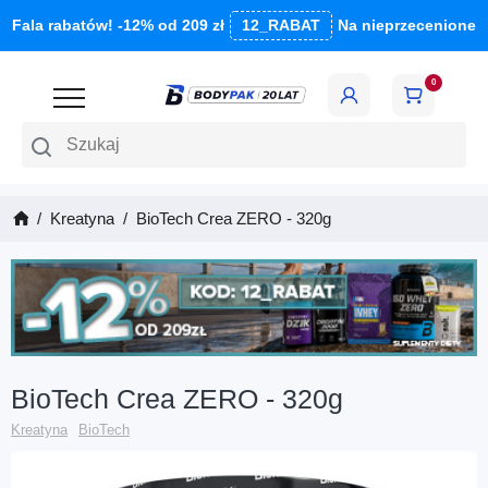
Fala rabatów! -12% od 209 zł
12_RABAT
Na nieprzecenione
0
Szukaj
Kreatyna
BioTech Crea ZERO - 320g
BioTech Crea ZERO - 320g
Kreatyna
BioTech