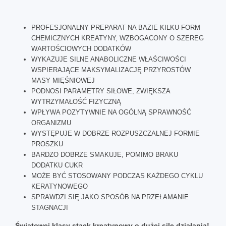
PROFESJONALNY PREPARAT NA BAZIE KILKU FORM
CHEMICZNYCH KREATYNY, WZBOGACONY O SZEREG
WARTOŚCIOWYCH DODATKÓW
WYKAZUJE SILNE ANABOLICZNE WŁAŚCIWOŚCI
WSPIERAJĄCE MAKSYMALIZACJĘ PRZYROSTÓW
MASY MIĘŚNIOWEJ
PODNOSI PARAMETRY SIŁOWE, ZWIĘKSZA
WYTRZYMAŁOŚĆ FIZYCZNĄ
WPŁYWA POZYTYWNIE NA OGÓLNĄ SPRAWNOŚĆ
ORGANIZMU
WYSTĘPUJE W DOBRZE ROZPUSZCZALNEJ FORMIE
PROSZKU
BARDZO DOBRZE SMAKUJE, POMIMO BRAKU
DODATKU CUKR
MOŻE BYĆ STOSOWANY PODCZAS KAŻDEGO CYKLU
KERATYNOWEGO
SPRAWDZI SIĘ JAKO SPOSÓB NA PRZEŁAMANIE
STAGNACJI
Światowej klasy stack kreatynowy o dużej sile działania!