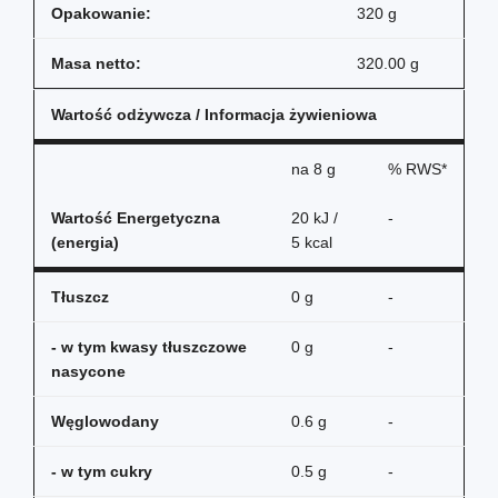
Opakowanie:
320 g
Masa netto:
320.00 g
Wartość odżywcza / Informacja żywieniowa
na
8 g
% RWS*
Wartość Energetyczna
20 kJ /
-
(energia)
5 kcal
Tłuszcz
0 g
-
- w tym kwasy tłuszczowe
0 g
-
nasycone
Węglowodany
0.6 g
-
- w tym cukry
0.5 g
-