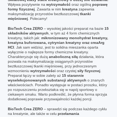
Wpływa pozytywnie na
wytrzymałość
oraz ogólną
poprawę
formy fizycznej
. Zawarta w nim
kreatyna
zapewnia
maksymalizację przyrostów beztłuszczowej
tkanki
mięśniowej
. Polecamy!
BioTech Crea ZERO
– wysokiej jakości preparat na bazie
15
składników aktywnych
, w tym aż 4 form chemicznych
kreatyny, takich jak:
mikronizowany monohydrat kreatyny,
kreatyna buforowana, cytrynian kreatyny oraz creaArg
HCI
. Jak sam widzisz, jest to solidna mieszanka oparta
wyłącznie o najlepsze formy chemiczne kreatyny.
Charakteryzuje się dużą
anaboliczną siłą
działania, która
pozwala na maksymalizację osiąganych przyrostów
beztłuszczowej tkanki mięśniowej, przy jednoczesnym
wzmocnieniu
wytrzymałości
oraz czystej
siły fizycznej
.
Preparat łączy w sobie zalety aż
15 starannie
wyselekcjonowanych substancji aktywnych
o znanych
właściwościach. Ponadto występuje w postaci proszku, który
po rozpuszczeniu przekształca się w napój sportowy o
ciekawym smaku. Warto podkreślić, że płynna forma sprzyja
dodatkowej poprawie przyswajalności każdej porcji.
BioTech Crea ZERO
– sprawdzi się podczas każdego cyklu
na kreatynie, ale także w celu
przełamania