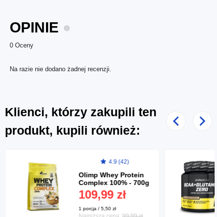
OPINIE
0 Oceny
Na razie nie dodano żadnej recenzji.
Klienci, którzy zakupili ten
Poprzedni
Nast
produkt, kupili również:
4.9 (42)
Olimp Whey Protein
Complex 100% - 700g
109,99 zł
1 porcja / 5,50 zł
Najniższa cena:
99,99 zł