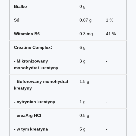
Białko
0 g
-
Sól
0.07 g
1 %
Witamina B6
0.3 mg
41 %
Creatine Complex:
6 g
-
- Mikronizowany
3 g
-
monohydrat kreatyny
- Buforowany monohydrat
1.5 g
-
kreatyny
- cytrynian kreatyny
1 g
-
- creaArg HCI
0.5 g
-
- w tym kreatyna
5 g
-