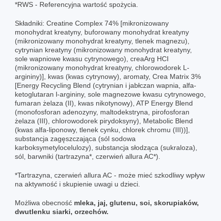
*RWS - Referencyjna wartość spożycia.
Składniki: Creatine Complex 74% [mikronizowany
monohydrat kreatyny, buforowany monohydrat kreatyny
(mikronizowany monohydrat kreatyny, tlenek magnezu),
cytrynian kreatyny (mikronizowany monohydrat kreatyny,
sole wapniowe kwasu cytrynowego), creaArg HCI
(mikronizowany monohydrat kreatyny, chlorowodorek L-
argininy)], kwas (kwas cytrynowy), aromaty, Crea Matrix 3%
[Energy Recycling Blend (cytrynian i jabłczan wapnia, alfa-
ketoglutaran l-argininy, sole magnezowe kwasu cytrynowego,
fumaran żelaza (II), kwas nikotynowy), ATP Energy Blend
(monofosforan adenozyny, maltodekstryna, pirofosforan
żelaza (III), chlorowodorek pirydoksyny), Metabolic Blend
(kwas alfa-liponowy, tlenek cynku, chlorek chromu (III))],
substancja zagęszczająca (sól sodowa
karboksymetylocelulozy), substancja słodząca (sukraloza),
sól, barwniki (tartrazyna*, czerwień allura AC*).
*Tartrazyna, czerwień allura AC - może mieć szkodliwy wpływ
na aktywność i skupienie uwagi u dzieci.
Możliwa obecność
mleka, jaj, glutenu, soi, skorupiaków,
dwutlenku siarki, orzechów.