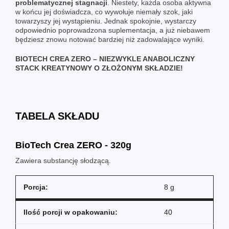
problematycznej stagnacji
. Niestety, każda osoba aktywna
w końcu jej doświadcza, co wywołuje niemały szok, jaki
towarzyszy jej wystąpieniu. Jednak spokojnie, wystarczy
odpowiednio poprowadzona suplementacja, a już niebawem
będziesz znowu notować bardziej niż zadowalające wyniki.
BIOTECH CREA ZERO – NIEZWYKLE ANABOLICZNY
STACK KREATYNOWY O ZŁOŻONYM SKŁADZIE!
TABELA SKŁADU
BioTech Crea ZERO - 320g
Zawiera substancję słodzącą.
Porcja:
8 g
Ilość porcji w opakowaniu:
40