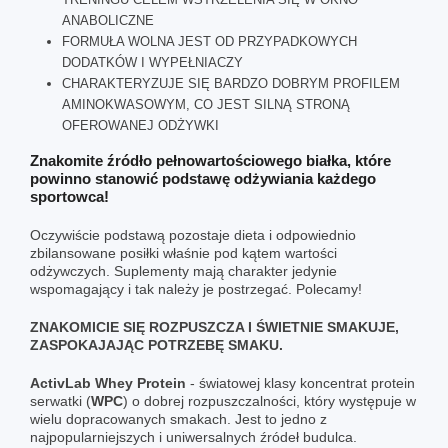
ANABOLICZNE
FORMUŁA WOLNA JEST OD PRZYPADKOWYCH
DODATKÓW I WYPEŁNIACZY
CHARAKTERYZUJE SIĘ BARDZO DOBRYM PROFILEM
AMINOKWASOWYM, CO JEST SILNĄ STRONĄ
OFEROWANEJ ODŻYWKI
Znakomite źródło pełnowartościowego białka, które
powinno stanowić podstawę odżywiania każdego
sportowca!
Oczywiście podstawą pozostaje dieta i odpowiednio
zbilansowane posiłki właśnie pod kątem wartości
odżywczych. Suplementy mają charakter jedynie
wspomagający i tak należy je postrzegać. Polecamy!
ZNAKOMICIE SIĘ ROZPUSZCZA I ŚWIETNIE SMAKUJE,
ZASPOKAJAJĄC POTRZEBĘ SMAKU.
ActivLab
Whey Protein
- światowej klasy koncentrat protein
serwatki (
WPC
) o dobrej rozpuszczalności, który występuje w
wielu dopracowanych smakach. Jest to jedno z
najpopularniejszych i uniwersalnych źródeł budulca.