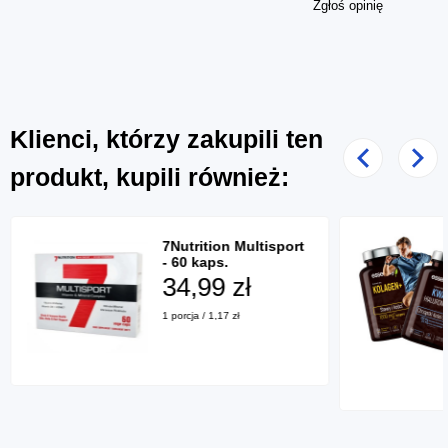
Zgłoś opinię
Klienci, którzy zakupili ten
Poprzedni
Nast
produkt, kupili również:
7Nutrition Multisport
- 60 kaps.
34,99 zł
1 porcja / 1,17 zł