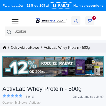
Fala rabatów! -12% od 209 zł
12_RABAT
Na nieprzecenione
0
Szukaj
Odżywki białkowe
ActivLab Whey Protein - 500g
ActivLab Whey Protein - 500g
5.0 (1)
Jak zbierane są opinie?
Odżywki białkowe
Activlab