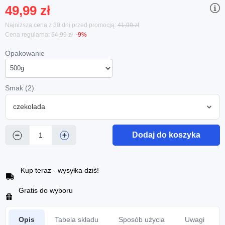
49,99 zł
Najniższa cena z 30 dni przed promocją:
41,99 zł
Cena regularna:
54,99 zł
-9%
Opakowanie
Smak (2)
czekolada
Dodaj do koszyka
−
+
Kup teraz - wysyłka dziś!
Gratis do wyboru
Opis
Tabela składu
Sposób użycia
Uwagi