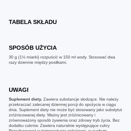
TABELA SKŁADU
SPOSÓB UŻYCIA
30 g (1½ miarki) rozpuścić w 150 ml wody. Stosować dwa
razy dziennie między posiłkami.
UWAGI
Suplement diety.
Zawiera substancje słodzące. Nie należy
przekraczać zalecanej dziennej porcji do spożycia w ciągu
dnia. Suplement diety nie może być stosowany jako substytut
zróżnicowanej diety. Ważny jest zróżnicowany i
zrównoważony sposób żywienia oraz zdrowy tryb życia. Bez
dodatku cukrów. Zawiera naturalnie występujące cukry
Przechowywać w temperaturze pokojowej, w suchym