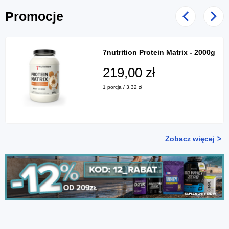
Promocje
Poprzedni
Nast
7nutrition Protein Matrix - 2000g
219,00 zł
1 porcja / 3,32 zł
Zobacz więcej