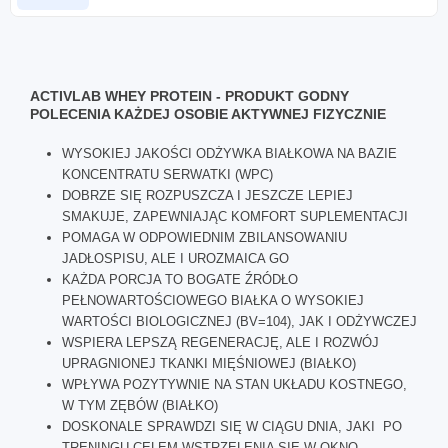
ACTIVLAB WHEY PROTEIN - PRODUKT GODNY
POLECENIA KAŻDEJ OSOBIE AKTYWNEJ FIZYCZNIE
WYSOKIEJ JAKOŚCI ODŻYWKA BIAŁKOWA NA BAZIE
KONCENTRATU SERWATKI (WPC)
DOBRZE SIĘ ROZPUSZCZA I JESZCZE LEPIEJ
SMAKUJE, ZAPEWNIAJĄC KOMFORT SUPLEMENTACJI
POMAGA W ODPOWIEDNIM ZBILANSOWANIU
JADŁOSPISU, ALE I UROZMAICA GO
KAŻDA PORCJA TO BOGATE ŹRÓDŁO
PEŁNOWARTOŚCIOWEGO BIAŁKA O WYSOKIEJ
WARTOŚCI BIOLOGICZNEJ (BV=104), JAK I ODŻYWCZEJ
WSPIERA LEPSZĄ REGENERACJĘ, ALE I ROZWÓJ
UPRAGNIONEJ TKANKI MIĘŚNIOWEJ (BIAŁKO)
WPŁYWA POZYTYWNIE NA STAN UKŁADU KOSTNEGO,
W TYM ZĘBÓW (BIAŁKO)
DOSKONALE SPRAWDZI SIĘ W CIĄGU DNIA, JAKI PO
TRENINGU CELEM WSTRZELENIA SIĘ W OKNO