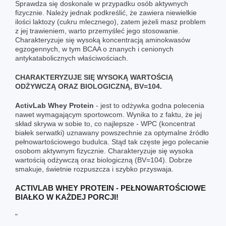
Sprawdza się doskonale w przypadku osób aktywnych
fizycznie. Należy jednak podkreślić, że zawiera niewielkie
ilości laktozy (cukru mlecznego), zatem jeżeli masz problem
z jej trawieniem, warto przemyśleć jego stosowanie.
Charakteryzuje się wysoką koncentracją aminokwasów
egzogennych, w tym BCAA o znanych i cenionych
antykatabolicznych właściwościach.
CHARAKTERYZUJE SIĘ WYSOKĄ WARTOŚCIĄ
ODŻYWCZĄ ORAZ BIOLOGICZNĄ, BV=104.
ActivLab
Whey Protein
- jest to odżywka godna polecenia
nawet wymagającym sportowcom. Wynika to z faktu, że jej
skład skrywa w sobie to, co najlepsze - WPC (koncentrat
białek serwatki) uznawany powszechnie za optymalne źródło
pełnowartościowego budulca. Stąd tak częste jego polecanie
osobom aktywnym fizycznie. Charakteryzuje się wysoka
wartością odżywczą oraz biologiczną (BV=104). Dobrze
smakuje, świetnie rozpuszcza i szybko przyswaja.
ACTIVLAB WHEY PROTEIN - PEŁNOWARTOŚCIOWE
BIAŁKO W KAŻDEJ PORCJI!
"