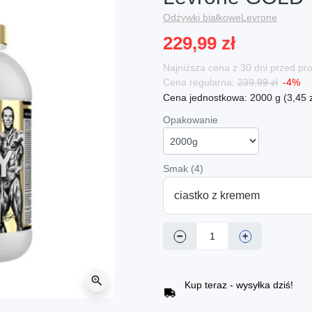
Odżywki białkowe
Levrone
229,99 zł
Najniższa cena z 30 dni przed p
Cena regularna:
239,99 zł
-4%
Cena jednostkowa: 2000 g (3,45 zł
Opakowanie
Smak (4)
ciastko z kremem
−
+
zoom_in
Kup teraz - wysyłka dziś!