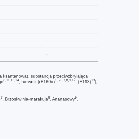
-
-
-
-
a ksantanowa), substancja przeciwzbrylająca
8,11,13,14
1,5,6,7,8,9,12
13
go
, barwnik [(E160a)
, (E163)
],
7
8
9
o
, Brzoskwinia-marakuja
, Ananasowy
,