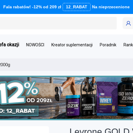
Fala rabatów! -12% od 209 zł
12_RABAT
Na nieprzecenione
efa okazji
NOWOŚCI
Kreator suplementacji
Poradnik
Rank
2000g
Levrone GOLD 