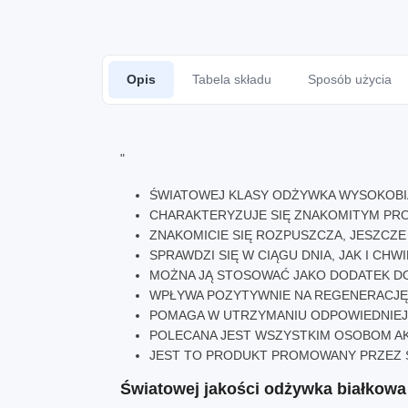
Opis
Tabela składu
Sposób użycia
"
ŚWIATOWEJ KLASY ODŻYWKA WYSOKOBI
CHARAKTERYZUJE SIĘ ZNAKOMITYM PR
ZNAKOMICIE SIĘ ROZPUSZCZA, JESZCZE 
SPRAWDZI SIĘ W CIĄGU DNIA, JAK I CH
MOŻNA JĄ STOSOWAĆ JAKO DODATEK D
WPŁYWA POZYTYWNIE NA REGENERACJĘ
POMAGA W UTRZYMANIU ODPOWIEDNIEJ 
POLECANA JEST WSZYSTKIM OSOBOM A
JEST TO PRODUKT PROMOWANY PRZEZ S
Światowej jakości odżywka białkowa 