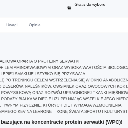
Gratis do wyboru
Uwagi
Opinie
AŁKOWA OPARTA O PROTEINY SERWATKI
OFILEM AMINOKWASOWYM ORAZ WYSOKĄ WARTOŚCIĄ BIOLOGICZ
LEPIEJ SMAKUJE I SZYBKO SIĘ PRZYSWAJA
WILĘ PO TRENINGU CELEM WSTRZELENIA SIĘ W OKNO ANABOLICZ
O DESERÓW, NALEŚNIKÓW, OWSIANEK ORAZ OWOCOWYCH KOKTA
 POWYSIŁKOWĄ ORAZ ROZWÓJ UPRAGNIONEJ TKANKI MIĘŚNIO
PODAŻY BIAŁKA W DIECIE UZUPEŁNIAJĄC WSZELKIE JEGO NIE
KTYWNYM FIZYCZNIE, KTÓRYCH DIET WYMAGA WZMOCNIENIA
AMEGO KEVINA LEVRONE - IKONĘ ŚWIATA SPORTU I KULTURYST
bazująca na koncentracie protein serwatki (WPC)!