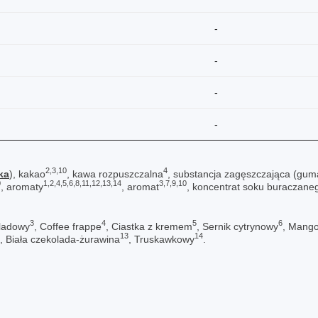
-
-
-
-
2,3,10
4
ka
), kakao
, kawa rozpuszczalna
, substancja zagęszczająca (gum
0
1,2,4,5,6,8,11,12,13,14
3,7,9,10
, aromaty
, aromat
, koncentrat soku buraczane
3
4
5
6
ladowy
, Coffee frappe
, Ciastka z kremem
, Sernik cytrynowy
, Mang
13
14
, Biała czekolada-żurawina
, Truskawkowy
.