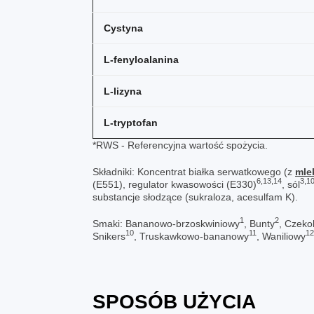
Cystyna
L-fenyloalanina
L-lizyna
L-tryptofan
*RWS - Referencyjna wartość spożycia.
Składniki: Koncentrat białka serwatkowego (z
mle
6,13,14
3,1
(E551), regulator kwasowości (E330)
, sól
substancje słodzące (sukraloza, acesulfam K).
1
2
Smaki: Bananowo-brzoskwiniowy
, Bunty
, Czeko
10
11
12
Snikers
, Truskawkowo-bananowy
, Waniliowy
SPOSÓB UŻYCIA