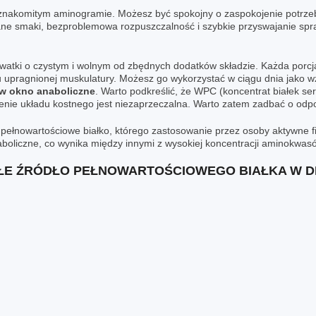
znakomitym aminogramie. Możesz być spokojny o zaspokojenie potrzeb
ne smaki, bezproblemowa rozpuszczalność i szybkie przyswajanie spraw
rwatki o czystym i wolnym od zbędnych dodatków składzie. Każda porc
upragnionej muskulatury. Możesz go wykorzystać w ciągu dnia jako wzm
 w okno anaboliczne
. Warto podkreślić, że
WPC
(koncentrat białek ser
ie układu kostnego jest niezaprzeczalna. Warto zatem zadbać o odp
w pełnowartościowe białko, którego zastosowanie przez osoby aktywne f
taboliczne, co wynika między innymi z wysokiej koncentracji aminokwa
ŁE ŹRÓDŁO PEŁNOWARTOŚCIOWEGO BIAŁKA W DI