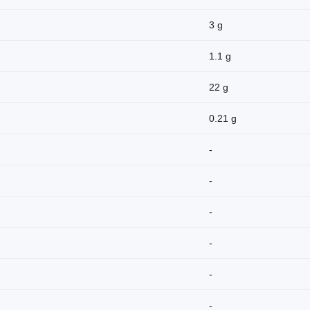
3 g
1.1 g
22 g
0.21 g
-
-
-
-
-
-