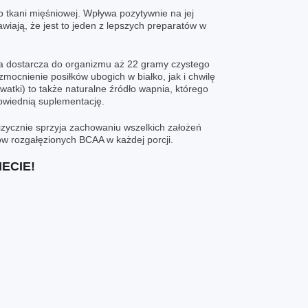
 tkani mięśniowej. Wpływa pozytywnie na jej
iają, że jest to jeden z lepszych preparatów w
ja dostarcza do organizmu aż 22 gramy czystego
ocnienie posiłków ubogich w białko, jak i chwilę
watki) to także naturalne źródło wapnia, którego
owiednią suplementację.
izycznie sprzyja zachowaniu wszelkich założeń
sów rozgałęzionych
BCAA
w każdej porcji.
ECIE!