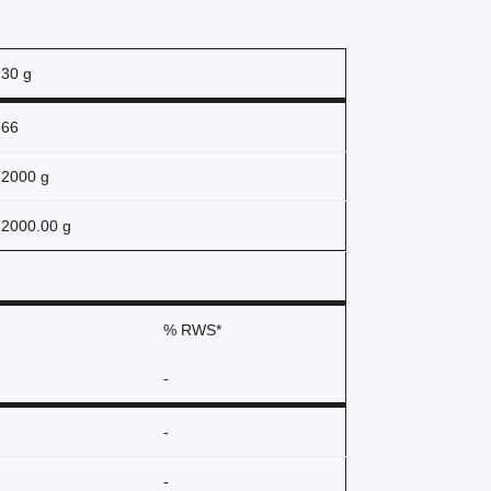
30 g
66
2000 g
2000.00 g
% RWS*
-
-
-