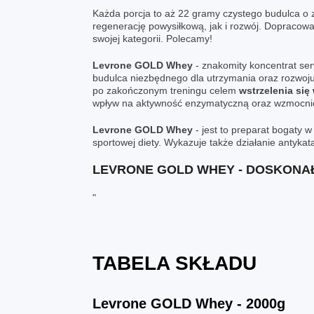
Każda porcja to aż 22 gramy czystego budulca o 
regenerację powysiłkową, jak i rozwój. Dopracowa
swojej kategorii. Polecamy!
Levrone
GOLD Whey
- znakomity koncentrat se
budulca niezbędnego dla utrzymania oraz rozwoju 
po zakończonym treningu celem
wstrzelenia się
wpływ na aktywność enzymatyczną oraz wzmocnien
Levrone
GOLD Whey
- jest to preparat bogaty 
sportowej diety. Wykazuje także działanie antyka
LEVRONE GOLD WHEY - DOSKONA
"
TABELA SKŁADU
Levrone GOLD Whey - 2000g