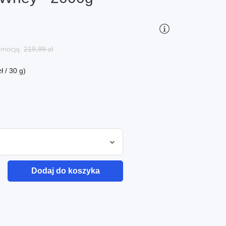
romocją:
219,99 zł
 / 30 g)
Dodaj do koszyka