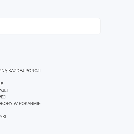
NĄ KAŻDEJ PORCJI
NE
JLI
WEJ
DOBORY W POKARMIE
YKI