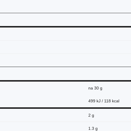
na
30 g
499 kJ / 118 kcal
2 g
1.3 g