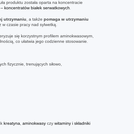
uła produktu została oparta na koncentracie
– koncentratów białek serwatkowych
.
j utrzymaniu
, a także
pomaga w utrzymaniu
 w czasie pracy nad sylwetką.
kteryzuje się korzystnym profilem aminokwasowym,
ością, co ułatwia jego codzienne stosowanie.
ch fizycznie, trenujących siłowo,
ak
kreatyna
,
aminokwasy
czy
witaminy i składniki