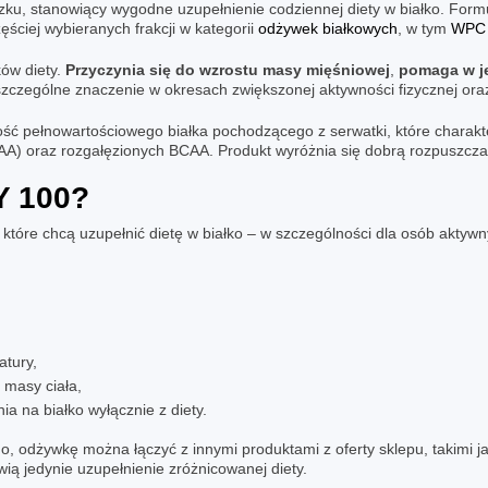
zku, stanowiący wygodne uzupełnienie codziennej diety w białko. Form
ściej wybieranych frakcji w kategorii
odżywek białkowych
, w tym
WPC 
ów diety.
Przyczynia się do wzrostu masy mięśniowej
,
pomaga w je
zczególne znaczenie w okresach zwiększonej aktywności fizycznej oraz
lość pełnowartościowego białka pochodzącego z serwatki, które chara
 oraz rozgałęzionych BCAA. Produkt wyróżnia się dobrą rozpuszczaln
 100
?
które chcą uzupełnić dietę w białko – w szczególności dla osób aktywny
tury,
 masy ciała,
a na białko wyłącznie z diety.
, odżywkę można łączyć z innymi produktami z oferty sklepu, takimi j
wią jedynie uzupełnienie zróżnicowanej diety.