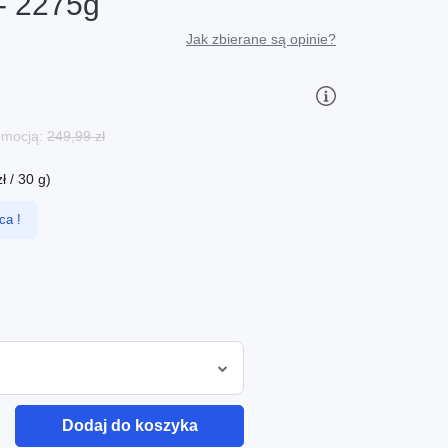
- 2275g
Jak zbierane są opinie?
romocją:
249,99 zł
 / 30 g)
ca !
Dodaj do koszyka