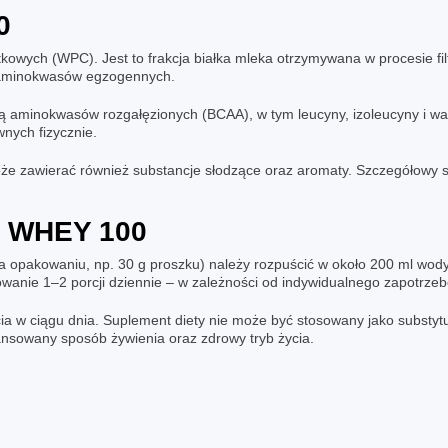
0
owych (WPC). Jest to frakcja białka mleka otrzymywana w procesie filt
 aminokwasów egzogennych.
ą aminokwasów rozgałęzionych (BCAA), w tym leucyny, izoleucyny i w
nych fizycznie.
e zawierać również substancje słodzące oraz aromaty. Szczegółowy 
 WHEY 100
na opakowaniu, np. 30 g proszku) należy rozpuścić w około 200 ml wod
wanie 1–2 porcji dziennie – w zależności od indywidualnego zapotrzeb
cia w ciągu dnia. Suplement diety nie może być stosowany jako substyt
nsowany sposób żywienia oraz zdrowy tryb życia.