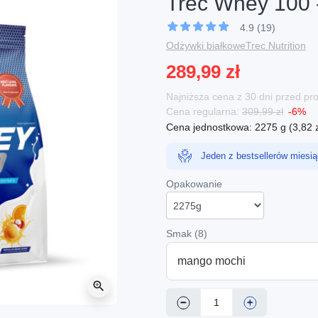
Trec Whey 100 
4.9 (19)
Odżywki białkowe
Trec Nutrition
289,99 zł
Najniższa cena z 30 dni przed p
Cena regularna:
309,99 zł
-6%
Cena jednostkowa: 2275 g (3,82 zł
Jeden z bestsellerów miesią
Opakowanie
Smak (8)
mango mochi
zoom_in
−
+