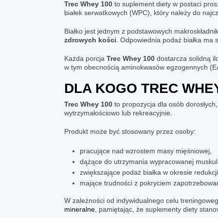
Trec Whey 100
to suplement diety w postaci pros
białek serwatkowych (WPC), który należy do najczę
Białko jest jednym z podstawowych makroskładnik
zdrowych kości
. Odpowiednia podaż białka ma s
Każda porcja
Trec Whey 100
dostarcza solidną i
w tym obecnością aminokwasów egzogennych (EAA)
DLA KOGO
TREC WHEY
Trec Whey 100
to propozycja dla osób dorosłych, 
wytrzymałościowo lub rekreacyjnie.
Produkt może być stosowany przez osoby:
pracujące nad wzrostem masy mięśniowej,
dążące do utrzymania wypracowanej muskula
zwiększające podaż białka w okresie redukcji
mające trudności z pokryciem zapotrzebowani
W zależności od indywidualnego celu treningowego
mineralne
, pamiętając, że suplementy diety stano