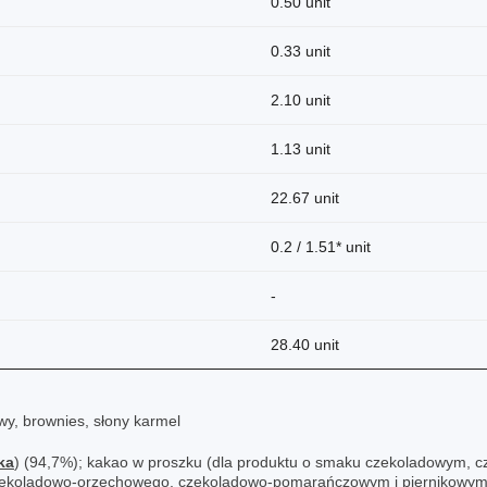
0.50 unit
0.33 unit
2.10 unit
1.13 unit
22.67 unit
0.2 / 1.51* unit
-
28.40 unit
y, brownies, słony karmel
ka
) (94,7%); kakao w proszku (dla produktu o smaku czekoladowym, 
oladowo-orzechowego, czekoladowo-pomarańczowym i piernikowym); r