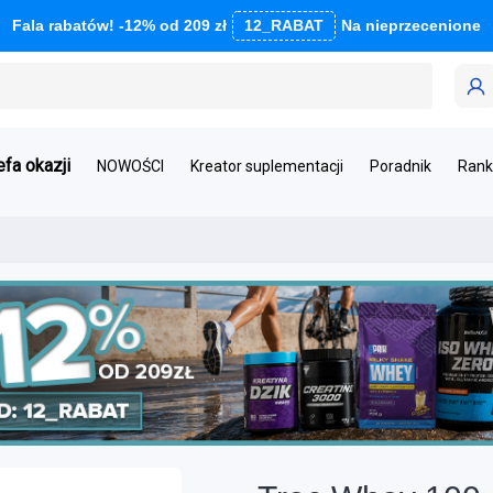
Fala rabatów! -12% od 209 zł
12_RABAT
Na nieprzecenione
efa okazji
NOWOŚCI
Kreator suplementacji
Poradnik
Rank