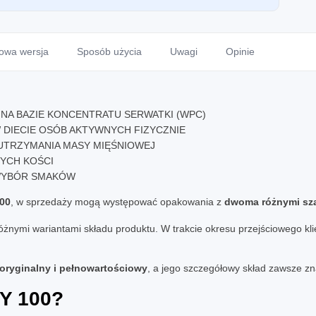
nowa wersja
Sposób użycia
Uwagi
Opinie
NA BAZIE KONCENTRATU SERWATKI (WPC)
DIECIE OSÓB AKTYWNYCH FIZYCZNIE
 UTRZYMANIA MASY MIĘŚNIOWEJ
YCH KOŚCI
 WYBÓR SMAKÓW
00
, w sprzedaży mogą występować opakowania z
dwoma różnymi sza
nymi wariantami składu produktu. W trakcie okresu przejściowego kl
oryginalny i pełnowartościowy
, a jego szczegółowy skład zawsze zn
Y 100
?