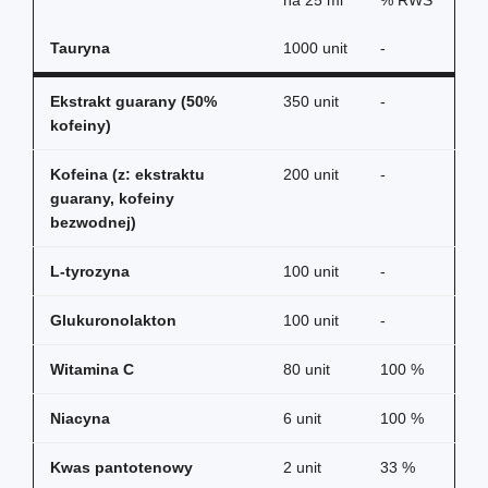
Tauryna
1000 unit
-
Ekstrakt guarany (50%
350 unit
-
kofeiny)
Kofeina (z: ekstraktu
200 unit
-
guarany, kofeiny
bezwodnej)
L-tyrozyna
100 unit
-
Glukuronolakton
100 unit
-
Witamina C
80 unit
100 %
Niacyna
6 unit
100 %
Kwas pantotenowy
2 unit
33 %