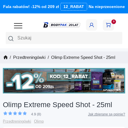
Fala rabatów! -12% od 209 zł
12_RABAT
Na nieprzecenione
0
Szukaj
Przedtreningówki
Olimp Extreme Speed Shot - 25ml
Olimp Extreme Speed Shot - 25ml
4.9 (8)
Jak zbierane są opinie?
Przedtreningówki
Olimp