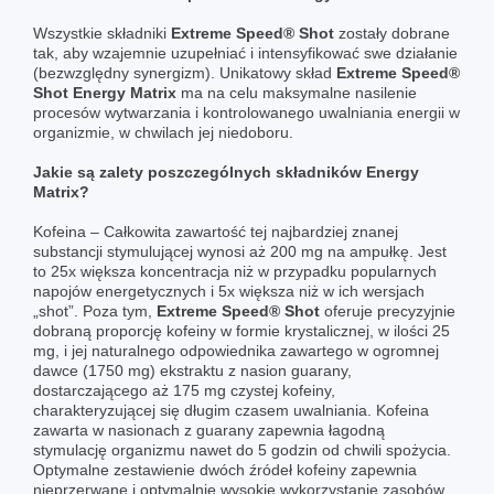
Wszystkie składniki
Extreme Speed® Shot
zostały dobrane
tak, aby wzajemnie uzupełniać i intensyfikować swe działanie
(bezwzględny synergizm). Unikatowy skład
Extreme Speed®
Shot Energy Matrix
ma na celu maksymalne nasilenie
procesów wytwarzania i kontrolowanego uwalniania energii w
organizmie, w chwilach jej niedoboru.
Jakie są zalety poszczególnych składników Energy
Matrix?
Kofeina – Całkowita zawartość tej najbardziej znanej
substancji stymulującej wynosi aż 200 mg na ampułkę. Jest
to 25x większa koncentracja niż w przypadku popularnych
napojów energetycznych i 5x większa niż w ich wersjach
„shot”. Poza tym,
Extreme Speed® Shot
oferuje precyzyjnie
dobraną proporcję kofeiny w formie krystalicznej, w ilości 25
mg, i jej naturalnego odpowiednika zawartego w ogromnej
dawce (1750 mg) ekstraktu z nasion guarany,
dostarczającego aż 175 mg czystej kofeiny,
charakteryzującej się długim czasem uwalniania. Kofeina
zawarta w nasionach z guarany zapewnia łagodną
stymulację organizmu nawet do 5 godzin od chwili spożycia.
Optymalne zestawienie dwóch źródeł kofeiny zapewnia
nieprzerwane i optymalnie wysokie wykorzystanie zasobów