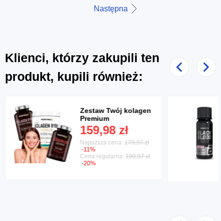
Następna
Klienci, którzy zakupili ten
Poprzedni
Nast
produkt, kupili również:
Zestaw Twój kolagen
Premium
159,98 zł
Najniższa cena:
179,97 zł
-11%
Cena regularna:
199,97 zł
-20%