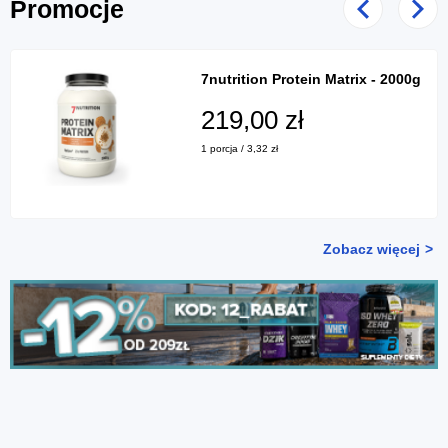
Promocje
Poprzedni
Nast
7nutrition Protein Matrix - 2000g
219,00 zł
1 porcja / 3,32 zł
Zobacz więcej