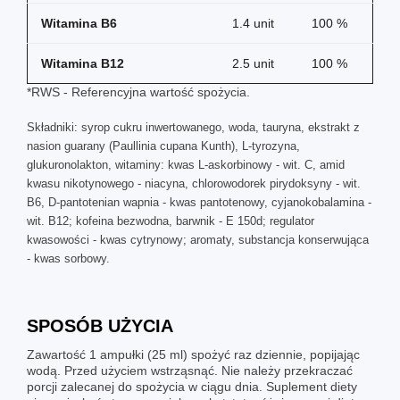
Witamina B6
1.4 unit
100 %
Witamina B12
2.5 unit
100 %
*RWS - Referencyjna wartość spożycia.
Składniki: syrop cukru inwertowanego, woda, tauryna, ekstrakt z
nasion guarany (Paullinia cupana Kunth), L-tyrozyna,
glukuronolakton, witaminy: kwas L-askorbinowy - wit. C, amid
kwasu nikotynowego - niacyna, chlorowodorek pirydoksyny - wit.
B6, D-pantotenian wapnia - kwas pantotenowy, cyjanokobalamina -
wit. B12; kofeina bezwodna, barwnik - E 150d; regulator
kwasowości - kwas cytrynowy; aromaty, substancja konserwująca
- kwas sorbowy.
SPOSÓB UŻYCIA
Zawartość 1 ampułki (25 ml) spożyć raz dziennie, popijając
wodą. Przed użyciem wstrząsnąć. Nie należy przekraczać
porcji zalecanej do spożycia w ciągu dnia. Suplement diety