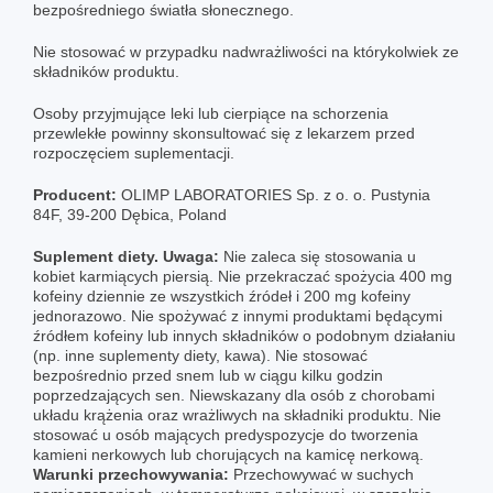
bezpośredniego światła słonecznego.
Nie stosować w przypadku nadwrażliwości na którykolwiek ze
składników produktu.
Osoby przyjmujące leki lub cierpiące na schorzenia
przewlekłe powinny skonsultować się z lekarzem przed
rozpoczęciem suplementacji.
Producent:
OLIMP LABORATORIES Sp. z o. o. Pustynia
84F, 39-200 Dębica, Poland
Suplement diety. Uwaga:
Nie zaleca się stosowania u
kobiet karmiących piersią. Nie przekraczać spożycia 400 mg
kofeiny dziennie ze wszystkich źródeł i 200 mg kofeiny
jednorazowo. Nie spożywać z innymi produktami będącymi
źródłem kofeiny lub innych składników o podobnym działaniu
(np. inne suplementy diety, kawa). Nie stosować
bezpośrednio przed snem lub w ciągu kilku godzin
poprzedzających sen. Niewskazany dla osób z chorobami
układu krążenia oraz wrażliwych na składniki produktu. Nie
stosować u osób mających predyspozycje do tworzenia
kamieni nerkowych lub chorujących na kamicę nerkową.
Warunki przechowywania:
Przechowywać w suchych