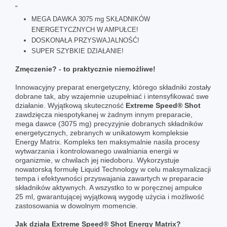
"
MEGA DAWKA 3075 mg SKŁADNIKÓW
ENERGETYCZNYCH W AMPUŁCE!
DOSKONAŁA PRZYSWAJALNOŚĆ!
SUPER SZYBKIE DZIAŁANIE!
Zmęczenie? - to praktycznie niemożliwe!
Innowacyjny preparat energetyczny, którego składniki zostały
dobrane tak, aby wzajemnie uzupełniać i intensyfikować swe
działanie. Wyjątkową skuteczność
Extreme Speed® Shot
zawdzięcza niespotykanej w żadnym innym preparacie,
mega dawce (3075 mg) precyzyjnie dobranych składników
energetycznych, zebranych w unikatowym kompleksie
Energy Matrix. Kompleks ten maksymalnie nasila procesy
wytwarzania i kontrolowanego uwalniania energii w
organizmie, w chwilach jej niedoboru. Wykorzystuje
nowatorską formułę Liquid Technology w celu maksymalizacji
tempa i efektywności przyswajania zawartych w preparacie
składników aktywnych. A wszystko to w poręcznej ampułce
25 ml, gwarantującej wyjątkową wygodę użycia i możliwość
zastosowania w dowolnym momencie.
Jak działa Extreme Speed® Shot Energy Matrix?