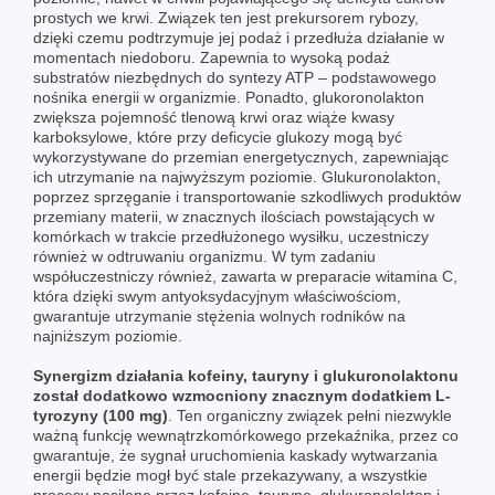
prostych we krwi. Związek ten jest prekursorem rybozy,
dzięki czemu podtrzymuje jej podaż i przedłuża działanie w
momentach niedoboru. Zapewnia to wysoką podaż
substratów niezbędnych do syntezy ATP – podstawowego
nośnika energii w organizmie. Ponadto, glukoronolakton
zwiększa pojemność tlenową krwi oraz wiąże kwasy
karboksylowe, które przy deficycie glukozy mogą być
wykorzystywane do przemian energetycznych, zapewniając
ich utrzymanie na najwyższym poziomie. Glukuronolakton,
poprzez sprzęganie i transportowanie szkodliwych produktów
przemiany materii, w znacznych ilościach powstających w
komórkach w trakcie przedłużonego wysiłku, uczestniczy
również w odtruwaniu organizmu. W tym zadaniu
współuczestniczy również, zawarta w preparacie witamina C,
która dzięki swym antyoksydacyjnym właściwościom,
gwarantuje utrzymanie stężenia wolnych rodników na
najniższym poziomie.
Synergizm działania kofeiny, tauryny i glukuronolaktonu
został dodatkowo wzmocniony znacznym dodatkiem L-
tyrozyny (100 mg)
. Ten organiczny związek pełni niezwykle
ważną funkcję wewnątrzkomórkowego przekaźnika, przez co
gwarantuje, że sygnał uruchomienia kaskady wytwarzania
energii będzie mogł być stale przekazywany, a wszystkie
procesy nasilane przez kofeinę, taurynę, glukuronolakton i