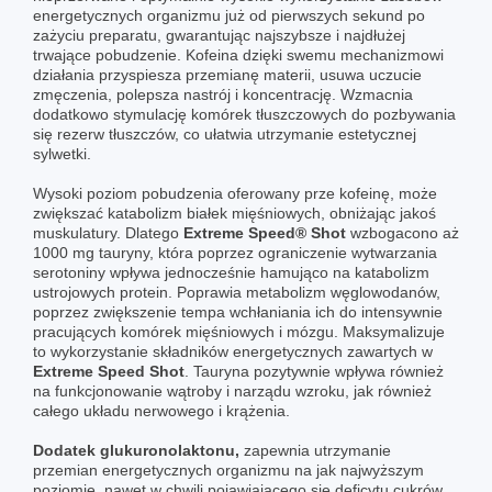
energetycznych organizmu już od pierwszych sekund po
zażyciu preparatu, gwarantując najszybsze i najdłużej
trwające pobudzenie. Kofeina dzięki swemu mechanizmowi
działania przyspiesza przemianę materii, usuwa uczucie
zmęczenia, polepsza nastrój i koncentrację. Wzmacnia
dodatkowo stymulację komórek tłuszczowych do pozbywania
się rezerw tłuszczów, co ułatwia utrzymanie estetycznej
sylwetki.
Wysoki poziom pobudzenia oferowany prze kofeinę, może
zwiększać katabolizm białek mięśniowych, obniżając jakoś
muskulatury. Dlatego
Extreme Speed® Shot
wzbogacono aż
1000 mg tauryny, która poprzez ograniczenie wytwarzania
serotoniny wpływa jednocześnie hamująco na katabolizm
ustrojowych protein. Poprawia metabolizm węglowodanów,
poprzez zwiększenie tempa wchłaniania ich do intensywnie
pracujących komórek mięśniowych i mózgu. Maksymalizuje
to wykorzystanie składników energetycznych zawartych w
Extreme Speed Shot
. Tauryna pozytywnie wpływa również
na funkcjonowanie wątroby i narządu wzroku, jak również
całego układu nerwowego i krążenia.
Dodatek glukuronolaktonu,
zapewnia utrzymanie
przemian energetycznych organizmu na jak najwyższym
poziomie, nawet w chwili pojawiającego się deficytu cukrów