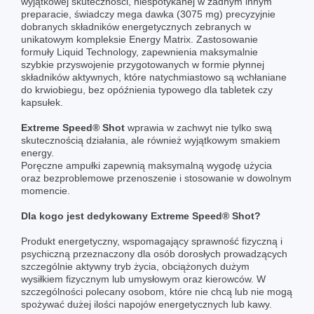
wyjątkowej skuteczności, niespotykanej w żadnym innym
preparacie, świadczy mega dawka (3075 mg) precyzyjnie
dobranych składników energetycznych zebranych w
unikatowym kompleksie Energy Matrix. Zastosowanie
formuły Liquid Technology, zapewnienia maksymalnie
szybkie przyswojenie przygotowanych w formie płynnej
składników aktywnych, które natychmiastowo są wchłaniane
do krwiobiegu, bez opóźnienia typowego dla tabletek czy
kapsułek.
Extreme Speed® Shot
wprawia w zachwyt nie tylko swą
skutecznością działania, ale również wyjątkowym smakiem
energy.
Poręczne ampułki zapewnią maksymalną wygodę użycia
oraz bezproblemowe przenoszenie i stosowanie w dowolnym
momencie.
Dla kogo jest dedykowany Extreme Speed® Shot?
Produkt energetyczny, wspomagający sprawność fizyczną i
psychiczną przeznaczony dla osób dorosłych prowadzących
szczególnie aktywny tryb życia, obciążonych dużym
wysiłkiem fizycznym lub umysłowym oraz kierowców. W
szczególności polecany osobom, które nie chcą lub nie mogą
spożywać dużej ilości napojów energetycznych lub kawy.