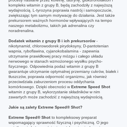
kompleks witamin z grupy B, będą zachodziły z najwyższą
wydajnością. L-tyrozyna poprawia nastrój i samopoczucie,
zwiększając tym samym motywację do działania. Jest także
prekursorem ważnych hormonów wpływających na tempo
naszego metabolizmu, takich jak adrenalina czy
noradrenalina.
Dodatek witamin z grupy B i ich prekursorów
-
nikotynamid, chlorowodorek pirydoksyny, D-pantotenian
wapnia, ryboflawina, cyjanokobalamina - zapewnia
utrzymanie prawidłowej pracy mózgu i całego układu
nerwowego w stanach wzmożonego wysiłku psycho-
fizycznego. Odpowiednia podaż witamin z grupy B
gwarantuje utrzymanie optymalnej przemiany cukrów, białek i
tłuszczów, poprawia odporność organizmu, jak również
przeciwdziała zaburzeniom procesu oddychania
komórkowego. Dzięki obecności w
Extreme Speed Shot
witamin z grupy B, wykorzystanie składników w nim
zawartych może zachodzić z najwyższą wydajnością.
Jakie są zalety Extreme Speed® Shot?
Extreme Speed® Shot
to kompleksowy preparat
wspomagający sprawność fizyczną i psychiczną. O jego