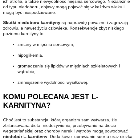
ich atrofia, a także niewydolność mięśnia sercowego. Niezależnie
od typu niedoboru, objawy mogą pojawić się w każdym wieku i
mogą być niespodziewane.
Skutki niedoboru karnityny
są naprawdę poważne i zagrażają
zdrowiu, a nawet życiu człowieka. Konsekwencje zbyt niskiego
poziomu karnityny to:
zmiany w mięśniu sercowym,
hipoglikemia,
gromadzenie się lipidów w mięśniach szkieletowych i
wątrobie,
zmniejszenie wydolności wysiłkowej.
KOMU POLECANA JEST L-
KARNITYNA?
Choć jest to substancja, którą organizm sam wytwarza, źle
zbilansowana dieta, niedożywienie, przebywanie na diecie
wegetariańskiej oraz choroby nerek i wątroby mogą powodować
niedobór L-karnityny
. Dodatkowo, uprawianie sportu oraz ciężka