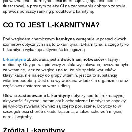
jak ważna jest L-karnityna. Jeśli interesuje Cię spalanie tkanki
tłuszczowej, a przy tym zależy Ci na zachowaniu dobrego zdrowia,
sprawdź poniższy ranking produktów z karnityną.
CO TO JEST L-KARNITYNA?
Pod względem chemicznym
karnityna
występuje w postaci dwóch
izomerów optycznych i są to L-karnityna i D-karnityna, z czego tylko
L-karnityna wykazuje aktywność biologiczną.
L-karnityna
zbudowana jest z
dwóch aminokwasów
- lizyny i
metioniny. Gdy po raz pierwszy została wyizolowana, uważana była
za witaminę, lecz ze względu na to, że nie spełnia warunków
klasyfikacji, nie należy do grupy witamin, jest za to substancją
witaminopodobną. Jest ona wytwarzana w ludzkim organizmie oraz
częściowo dostarczana wraz z dietą.
Główne
zastosowanie L-karnityny
dotyczy sportu i rekreacyjnej
aktywności fizycznej, natomiast biochemiczne i medyczne aspekty
jej wykorzystywania również są często poruszane. Dotyczy to w
szczególności chorób układu krążenia, a także schorzeń mięśni,
nerek i wątroby.
Źródła L-karnityny