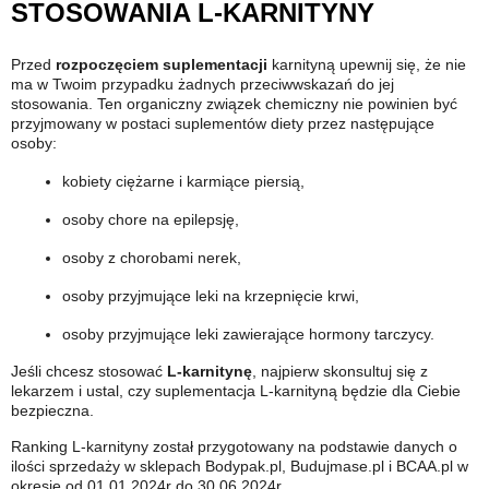
STOSOWANIA L-KARNITYNY
Przed
rozpoczęciem suplementacji
karnityną upewnij się, że nie
ma w Twoim przypadku żadnych przeciwwskazań do jej
stosowania. Ten organiczny związek chemiczny nie powinien być
przyjmowany w postaci suplementów diety przez następujące
osoby:
kobiety ciężarne i karmiące piersią,
osoby chore na epilepsję,
osoby z chorobami nerek,
osoby przyjmujące leki na krzepnięcie krwi,
osoby przyjmujące leki zawierające hormony tarczycy.
Jeśli chcesz stosować
L-karnitynę
, najpierw skonsultuj się z
lekarzem i ustal, czy suplementacja L-karnityną będzie dla Ciebie
bezpieczna.
Ranking L-karnityny został przygotowany na podstawie danych o
ilości sprzedaży w sklepach Bodypak.pl, Budujmase.pl i BCAA.pl w
okresie od 01.01.2024r do 30.06.2024r.