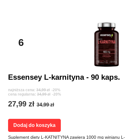
6
Essensey L-karnityna - 90 kaps.
najniższa cena:
34,99 zł
-20%
cena regularna:
34,99 zł
-20%
27,99 zł
34,99 zł
Dodaj do koszyka
Suplement diety L-KATNITYNA zawiera 1000 mg winianu L-