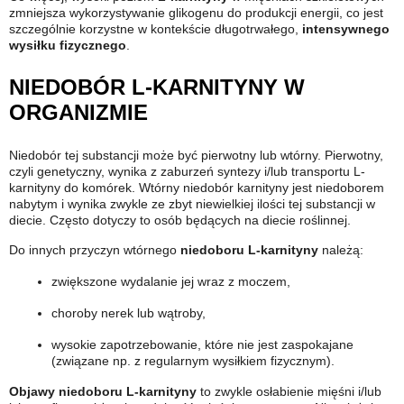
zmniejsza wykorzystywanie glikogenu do produkcji energii, co jest
szczególnie korzystne w kontekście długotrwałego,
intensywnego
wysiłku fizycznego
.
NIEDOBÓR L-KARNITYNY W
ORGANIZMIE
Niedobór tej substancji może być pierwotny lub wtórny. Pierwotny,
czyli genetyczny, wynika z zaburzeń syntezy i/lub transportu L-
karnityny do komórek. Wtórny niedobór karnityny jest niedoborem
nabytym i wynika zwykle ze zbyt niewielkiej ilości tej substancji w
diecie. Często dotyczy to osób będących na diecie roślinnej.
Do innych przyczyn wtórnego
niedoboru L-karnityny
należą:
zwiększone wydalanie jej wraz z moczem,
choroby nerek lub wątroby,
wysokie zapotrzebowanie, które nie jest zaspokajane
(związane np. z regularnym wysiłkiem fizycznym).
Objawy niedoboru L-karnityny
to zwykle osłabienie mięśni i/lub