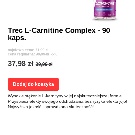
Trec L-Carnitine Complex - 90
kaps.
najniższa cena:
31,99 zł
cena regularna:
39,99 zł
-5%
37,98 zł
39,99 zł
Dodaj do koszyka
Wysokie stężenie L-karnityny w jej najskuteczniejszej formie.
Przyśpiesz efekty swojego odchudzania bez ryzyka efektu jojo!
Najwyższa jakość i sprawdzona skuteczność!