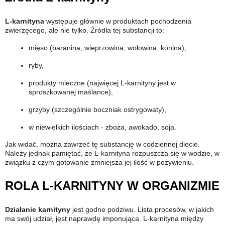
L-karnityna
występuje głównie w produktach pochodzenia
zwierzęcego, ale nie tylko. Źródła tej substancji to:
mięso (baranina, wieprzowina, wołowina, konina),
ryby,
produkty mleczne (najwięcej L-karnityny jest w
sproszkowanej maślance),
grzyby (szczególnie boczniak ostrygowaty),
w niewielkich ilościach - zboża, awokado, soja.
Jak widać, można zawrzeć tę substancję w codziennej diecie.
Należy jednak pamiętać, że L-karnityna rozpuszcza się w wodzie, w
związku z czym gotowanie zmniejsza jej ilość w pożywieniu.
ROLA L-KARNITYNY W ORGANIZMIE
Działanie karnityny
jest godne podziwu. Lista procesów, w jakich
ma swój udział, jest naprawdę imponująca. L-karnityna między