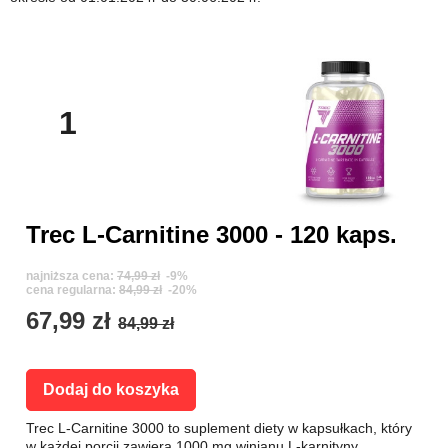
1
Trec L-Carnitine 3000 - 120 kaps.
najniższa cena:
74,99 zł
-9%
cena regularna:
84,99 zł
-20%
67,99 zł
84,99 zł
Dodaj do koszyka
Trec L-Carnitine 3000 to suplement diety w kapsułkach, który
w każdej porcji zawiera 1000 mg winianu L-karnityny.