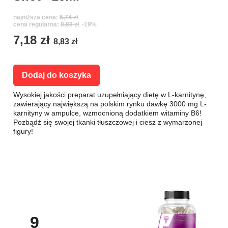
najniższa cena:
6,74 zł
cena regularna:
8,83 zł
-19%
7,18 zł
8,83 zł
Dodaj do koszyka
Wysokiej jakości preparat uzupełniający dietę w L-karnitynę,
zawierający największą na polskim rynku dawkę 3000 mg L-
karnityny w ampułce, wzmocnioną dodatkiem witaminy B6!
Pozbądź się swojej tkanki tłuszczowej i ciesz z wymarzonej
figury!
9