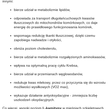
innymi:
bierze udział w metabolizmie lipidów,
odpowiada za transport długołańcuchowych kwasów
tłuszczowych do mitochondriów komórkowych, co daje
energię do prawidłowego funkcjonowania komórek,
wspomaga redukcję tkanki tłuszczowej, dzięki czemu
zapobiega nadwadze i otyłości,
obniża poziom cholesterolu,
bierze udział w metabolizmie rozgałęzionych aminokwasów,
wpływa na optymalną pracę cyklu Krebsa,
bierze udział w przemianach węglowodanów,
redukuje kwas mlekowy, przez co przyczynia się do wzrostu
możliwości wysiłkowych (VO2 max),
wykazuje działanie antyoksydacyjne - zmniejsza liczbę
uszkodzeń oksydacyjnych.
Co więcej, wysoki poziom
L-karnityny
w mięśniach szkieletowych