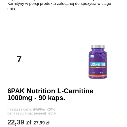
Karnityny w porcji produktu zalecanej do spożycia w ciągu
dnia.
7
6PAK Nutrition L-Carnitine
1000mg - 90 kaps.
najniższa cena:
27,99 zł
-20%
cena regularna:
27,99 zł
-20%
22,39 zł
27,99 zł