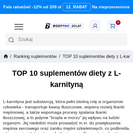
Fala rabatów! -12% od 209 zł
12_RABAT
Na nieprzecenione
0
Szukaj
Ranking suplementów
TOP 10 suplementów diety z L-karn
TOP 10 suplementów diety z L-
karnityną
L-karnityna jest substancją, która pełni istotną rolę w organizmie
człowieka - transportuje kwasy tłuszczowe, wspiera rozwój tkanki
mięśniowej, a także wspomaga procesy spalania tkanki
tłuszczowej, a to jedynie "kropla w morzu" jej wpływu na ludzki
organizm. Jej niedobór może prowadzić m.in. do powiększenia
mięśnia sercowego oraz zaniku mięśni szkieletowych, co podkreśla,