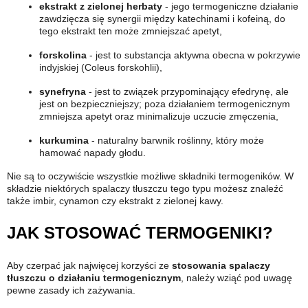
ekstrakt z zielonej herbaty
- jego termogeniczne działanie
zawdzięcza się synergii między katechinami i kofeiną, do
tego ekstrakt ten może zmniejszać apetyt,
forskolina
- jest to substancja aktywna obecna w pokrzywie
indyjskiej (Coleus forskohlii),
synefryna
- jest to związek przypominający efedrynę, ale
jest on bezpieczniejszy; poza działaniem termogenicznym
zmniejsza apetyt oraz minimalizuje uczucie zmęczenia,
kurkumina
- naturalny barwnik roślinny, który może
hamować napady głodu.
Nie są to oczywiście wszystkie możliwe składniki termogeników. W
składzie niektórych spalaczy tłuszczu tego typu możesz znaleźć
także imbir, cynamon czy ekstrakt z zielonej kawy.
JAK STOSOWAĆ TERMOGENIKI?
Aby czerpać jak najwięcej korzyści ze
stosowania spalaczy
tłuszczu o działaniu termogenicznym
, należy wziąć pod uwagę
pewne zasady ich zażywania.