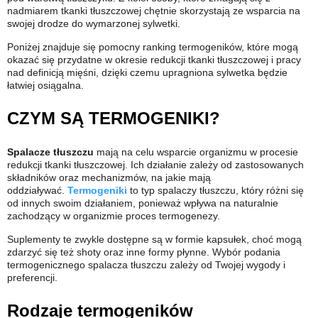
nadmiarem tkanki tłuszczowej chętnie skorzystają ze wsparcia na
swojej drodze do wymarzonej sylwetki.
Poniżej znajduje się pomocny ranking termogeników, które mogą
okazać się przydatne w okresie redukcji tkanki tłuszczowej i pracy
nad definicją mięśni, dzięki czemu upragniona sylwetka będzie
łatwiej osiągalna.
CZYM SĄ TERMOGENIKI?
Spalacze tłuszczu
mają na celu wsparcie organizmu w procesie
redukcji tkanki tłuszczowej. Ich działanie zależy od zastosowanych
składników oraz mechanizmów, na jakie mają
oddziaływać.
Termogeniki
to typ spalaczy tłuszczu, który różni się
od innych swoim działaniem, ponieważ wpływa na naturalnie
zachodzący w organizmie proces termogenezy.
Suplementy te zwykle dostępne są w formie kapsułek, choć mogą
zdarzyć się też shoty oraz inne formy płynne. Wybór podania
termogenicznego spalacza tłuszczu zależy od Twojej wygody i
preferencji.
Rodzaje termogeników