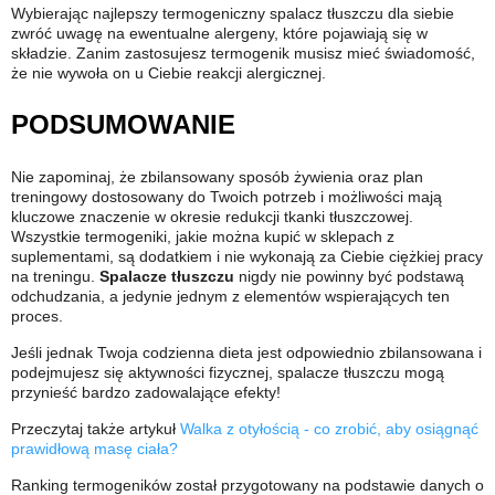
Wybierając najlepszy termogeniczny spalacz tłuszczu dla siebie
zwróć uwagę na ewentualne alergeny, które pojawiają się w
składzie. Zanim zastosujesz termogenik musisz mieć świadomość,
że nie wywoła on u Ciebie reakcji alergicznej.
PODSUMOWANIE
Nie zapominaj, że zbilansowany sposób żywienia oraz plan
treningowy dostosowany do Twoich potrzeb i możliwości mają
kluczowe znaczenie w okresie redukcji tkanki tłuszczowej.
Wszystkie termogeniki, jakie można kupić w sklepach z
suplementami, są dodatkiem i nie wykonają za Ciebie ciężkiej pracy
na treningu.
Spalacze tłuszczu
nigdy nie powinny być podstawą
odchudzania, a jedynie jednym z elementów wspierających ten
proces.
Jeśli jednak Twoja codzienna dieta jest odpowiednio zbilansowana i
podejmujesz się aktywności fizycznej, spalacze tłuszczu mogą
przynieść bardzo zadowalające efekty!
Przeczytaj także artykuł
Walka z otyłością - co zrobić, aby osiągnąć
prawidłową masę ciała?
Ranking termogeników został przygotowany na podstawie danych o