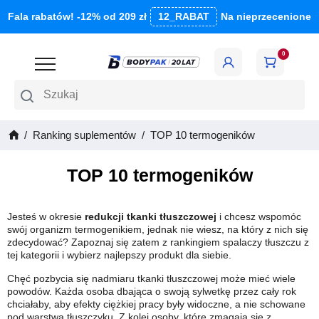
Fala rabatów! -12% od 209 zł
12_RABAT
Na nieprzecenione
0
Szukaj
Ranking suplementów
TOP 10 termogeników
TOP 10 termogeników
Jesteś w okresie
redukcji tkanki tłuszczowej
i chcesz wspomóc
swój organizm termogenikiem, jednak nie wiesz, na który z nich się
zdecydować? Zapoznaj się zatem z rankingiem spalaczy tłuszczu z
tej kategorii i wybierz najlepszy produkt dla siebie.
Chęć pozbycia się nadmiaru tkanki tłuszczowej może mieć wiele
powodów. Każda osoba dbająca o swoją sylwetkę przez cały rok
chciałaby, aby efekty ciężkiej pracy były widoczne, a nie schowane
pod warstwą tłuszczyku. Z kolei osoby, które zmagają się z