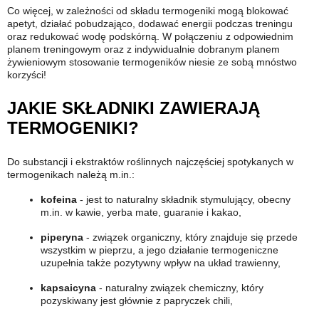
Co więcej, w zależności od składu termogeniki mogą blokować
apetyt, działać pobudzająco, dodawać energii podczas treningu
oraz redukować wodę podskórną. W połączeniu z odpowiednim
planem treningowym oraz z indywidualnie dobranym planem
żywieniowym stosowanie termogeników niesie ze sobą mnóstwo
korzyści!
JAKIE SKŁADNIKI ZAWIERAJĄ
TERMOGENIKI?
Do substancji i ekstraktów roślinnych najczęściej spotykanych w
termogenikach należą m.in.:
kofeina
- jest to naturalny składnik stymulujący, obecny
m.in. w kawie, yerba mate, guaranie i kakao,
piperyna
- związek organiczny, który znajduje się przede
wszystkim w pieprzu, a jego działanie termogeniczne
uzupełnia także pozytywny wpływ na układ trawienny,
kapsaicyna
- naturalny związek chemiczny, który
pozyskiwany jest głównie z papryczek chili,