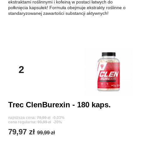
ekstraktami roślinnymi i kofeiną w postaci łatwych do
połknięcia kapsułek! Formuła obejmuje ekstrakty roślinne o
standaryzowanej zawartości substancji aktywnych!
2
Trec ClenBurexin - 180 kaps.
najniższa cena:
79,99 zł
-0.03%
cena regularna:
99,99 zł
-20%
79,97 zł
99,99 zł