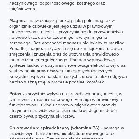
naczyniowego, odpornościowego, kostnego oraz
mięśniowego.
Magnez -
najważniejszą funkcją, jaką pełni magnez w
organizmie człowieka jest jego udział w prawidłowym
funkcjonowaniu mięśni – przyczynia się do przewodnictwa
nerwowe oraz do skurczów mięśni, w tym mięśnia
sercowego. Bez obecności magnezu nie byłoby to możliwe.
Ponadto, magnez przyczynia się do zmniejszenia uczucia
zmęczenia i znużenia oraz do utrzymania prawidłowego
metabolizmu energetycznego. Pomaga w prawidłowej
syntezie białka, w utrzymaniu równowagi elektrolitowej oraz
w utrzymaniu prawidłowych funkcji psychologicznych.
Korzystnie wpływa na stan naszych zębów, a także odgrywa
bardzo ważną rolę w procesie podziału komórek.
Potas -
korzystnie wpływa na prawidłową pracę mięśni, w
tym również mięśnia sercowego. Pomaga w prawidłowym
funkcjonowaniu układu nerwowo-mięśniowego oraz do
utrzymania prawidłowego ciśnienia krwi. Jego niedobór
często bywa przyczyną skurczów.
Chlorowodorek pirydoksyny (witamina B6)
- pomaga w
prawidłowym funkcjonowaniu układu nerwowego oraz
odpornościowego. Przyczynia się do utrzymania