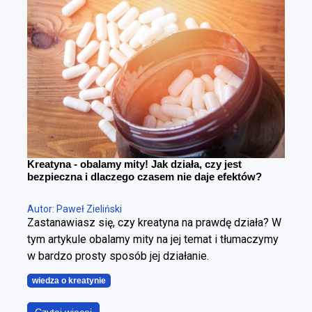
różnica. Można schudnąć i wyglądać gorzej – i
można redukować tkankę tłuszczową, poprawiając
sylwetkę. Cała sztuka polega na tym, żeby zrobić to
w kontrolowany sposób.
Kreatyna - obalamy mity! Jak działa, czy jest
bezpieczna i dlaczego czasem nie daje efektów?
Autor: Paweł Zieliński
Zastanawiasz się, czy kreatyna na prawdę działa? W
tym artykule obalamy mity na jej temat i tłumaczymy
w bardzo prosty sposób jej działanie.
wiedza o kreatynie