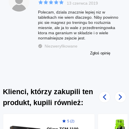
13 czerwca 2019
Polecam, dziala znacznie lepiej niz w
tabletkach nie wiem dlaczego. Niby powinno
pic sie magnez po treningu bo rozluznia
miesnie, ale ja to wale z przedtreningowka
ktora ma geranium w skladzie i o wiele
normalniejsze zejscie jest.
Niezweryfikowane
Zgłoś opinię
Klienci, którzy zakupili ten
Poprzedni
Nast
produkt, kupili również:
5 (2)
Olimp TCM 1100