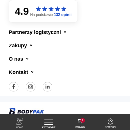
4.9
star
star
star
star
star
star
star
star
star
star
Na podstawie
132 opinii

Partnerzy logistyczni

Zakupy

O nas

Kontakt
Polityka prywatności
Regulamin sklepu
0
KOSZYK
NOWOŚCI
HOME
KATEGORIE