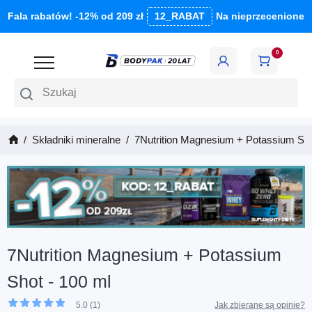
Fala rabatów! -12% od 209 zł
12_RABAT
Na nieprzecenione
0
Szukaj
Składniki mineralne
7Nutrition Magnesium + Potassium Sho
7Nutrition Magnesium + Potassium
Shot - 100 ml
5.0 (1)
Jak zbierane są opinie?