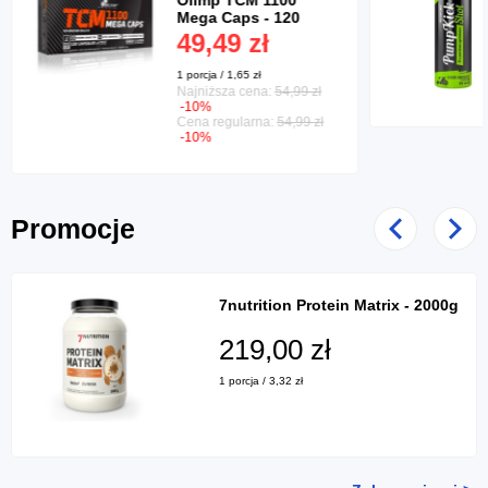
Mega Caps - 120
kaps.
49,49 zł
1 porcja / 1,65 zł
Najniższa cena:
54,99 zł
-10%
Cena regularna:
54,99 zł
-10%
Promocje
Poprzedni
Nast
7nutrition Protein Matrix - 2000g
219,00 zł
1 porcja / 3,32 zł