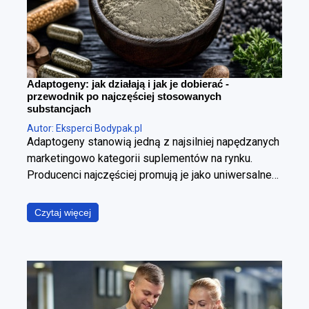
Adaptogeny: jak działają i jak je dobierać -
przewodnik po najczęściej stosowanych
substancjach
Autor: Eksperci Bodypak.pl
Adaptogeny stanowią jedną z najsilniej napędzanych
marketingowo kategorii suplementów na rynku.
Producenci najczęściej promują je jako uniwersalne
panaceum, obiecując jednoczesną poprawę jakości
snu, wzrost poziomu energii, wyostrzenie
Czytaj więcej
koncentracji, redukcję stresu oraz wzmocnienie
odporności. W ujęciu fizjologicznym i klinicznym jest
to jednak założenie błędne. Poszczególne
adaptogeny wyraźnie różnią się od siebie
mechanizmem działania, ich skuteczność zależy od
specyficznego kontekstu stosowania, a jakość