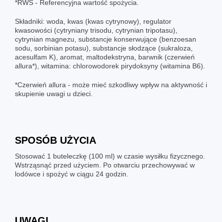
*RWS - Referencyjna wartość spożycia.
Składniki: woda, kwas (kwas cytrynowy), regulator
kwasowości (cytryniany trisodu, cytrynian tripotasu),
cytrynian magnezu, substancje konserwujące (benzoesan
sodu, sorbinian potasu), substancje słodzące (sukraloza,
acesulfam K), aromat, maltodekstryna, barwnik (czerwień
allura*), witamina: chlorowodorek pirydoksyny (witamina B6).
*Czerwień allura - może mieć szkodliwy wpływ na aktywność i
skupienie uwagi u dzieci.
SPOSÓB UŻYCIA
Stosować 1 buteleczkę (100 ml) w czasie wysiłku fizycznego.
Wstrząsnąć przed użyciem. Po otwarciu przechowywać w
lodówce i spożyć w ciągu 24 godzin.
UWAGI