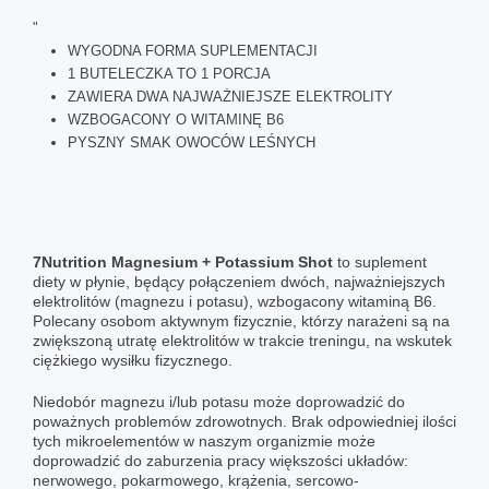
"
WYGODNA FORMA SUPLEMENTACJI
1 BUTELECZKA TO 1 PORCJA
ZAWIERA DWA NAJWAŻNIEJSZE ELEKTROLITY
WZBOGACONY O WITAMINĘ B6
PYSZNY SMAK OWOCÓW LEŚNYCH
7Nutrition Magnesium + Potassium Shot
to suplement
diety w płynie, będący połączeniem dwóch, najważniejszych
elektrolitów (magnezu i potasu), wzbogacony witaminą B6.
Polecany osobom aktywnym fizycznie, którzy narażeni są na
zwiększoną utratę elektrolitów w trakcie treningu, na wskutek
ciężkiego wysiłku fizycznego.
Niedobór magnezu i/lub potasu może doprowadzić do
poważnych problemów zdrowotnych. Brak odpowiedniej ilości
tych mikroelementów w naszym organizmie może
doprowadzić do zaburzenia pracy większości układów:
nerwowego, pokarmowego, krążenia, sercowo-