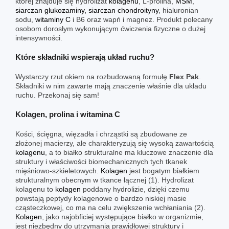
której znajduje się hydrolizat
kolagenu
, L-prolina,
MSM
,
siarczan glukozaminy, siarczan chondroityny
, hialuronian
sodu,
witaminy C
i B6 oraz wapń i magnez. Produkt polecany
osobom dorosłym wykonującym ćwiczenia fizyczne o dużej
intensywności.
Które składniki wspierają układ ruchu?
Wystarczy rzut okiem na rozbudowaną formułę
Flex Pak
.
Składniki w nim zawarte mają znaczenie właśnie dla układu
ruchu. Przekonaj się sam!
Kolagen, prolina i witamina C
Kości, ścięgna, więzadła i chrząstki są zbudowane ze
złożonej macierzy, ale charakteryzują się wysoką zawartością
kolagenu
, a to białko strukturalne ma kluczowe znaczenie dla
struktury i właściwości biomechanicznych tych tkanek
mięśniowo-szkieletowych.
Kolagen
jest bogatym białkiem
strukturalnym obecnym w tkance łącznej (1). Hydrolizat
kolagenu to
kolagen
poddany hydrolizie, dzięki czemu
powstają peptydy kolagenowe o bardzo niskiej masie
cząsteczkowej, co ma na celu zwiększenie wchłaniania (2).
Kolagen
, jako najobficiej występujące białko w organizmie,
jest niezbędny do utrzymania prawidłowej struktury i