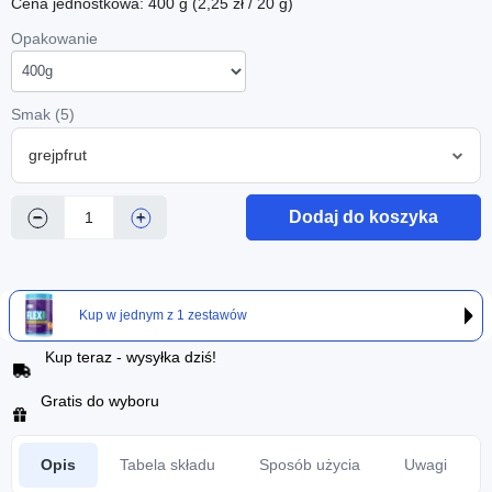
Cena jednostkowa: 400 g (2,25 zł / 20 g)
Opakowanie
Smak (5)
grejpfrut
Dodaj do koszyka
−
+
Kup w jednym z 1 zestawów
Kup teraz - wysyłka dziś!
Gratis do wyboru
Opis
Tabela składu
Sposób użycia
Uwagi