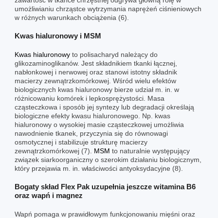
umożliwianiu chrząstce wytrzymania naprężeń ciśnieniowych
w różnych warunkach obciążenia (6).
Kwas hialuronowy i MSM
Kwas hialuronowy
to polisacharyd należący do
glikozaminoglikanów. Jest składnikiem tkanki łącznej,
nabłonkowej i nerwowej oraz stanowi istotny składnik
macierzy zewnątrzkomórkowej. Wśród wielu efektów
biologicznych kwas hialuronowy bierze udział m. in. w
różnicowaniu komórek i lepkosprężystości. Masa
cząsteczkowa i sposób jej syntezy lub degradacji określają
biologiczne efekty kwasu hialuronowego. Np. kwas
hialuronowy o wysokiej masie cząsteczkowej umożliwia
nawodnienie tkanek, przyczynia się do równowagi
osmotycznej i stabilizuje strukturę macierzy
zewnątrzkomórkowej (7).
MSM
to naturalnie występujący
związek siarkoorganiczny o szerokim działaniu biologicznym,
który przejawia m. in. właściwości antyoksydacyjne (8).
Bogaty skład Flex Pak uzupełnia jeszcze witamina B6
oraz wapń i magnez
Wapń pomaga w prawidłowym funkcjonowaniu mięśni oraz