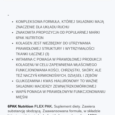
"
KOMPLEKSOWA FORMUŁA, KTÓREJ SKŁADNIKI MAJĄ
ZNACZENIE DLA UKŁADU RUCHU
ZNAKOMITA PROPOZYCJA OD POPULARNEJ MARKI
6PAK NUTRITION
KOLAGEN JEST NIEZBĘDNY DO UTRZYMANIA
PRAWIDŁOWEJ STRUKTURY I WYTRZYMAŁOŚCI
TKANKI ŁĄCZNEJ (3)
WITAMINA C POMAGA W PRAWIDŁOWEJ PRODUKCJI
KOLAGENU W CELU ZAPEWNIENIA WŁAŚCIWEGO
FUNKCJONOWANIA KOŚCI, CHRZĄSTKI, SKÓRY, ALE
TEŻ NACZYŃ KRWIONOŚNYCH, DZIĄSEŁ I ZĘBÓW
GLUKOZAMINA I KWAS HIALURONOWY TO WAŻNE
SKŁADNIKI MACIERZY ZEWNĄTRZKOMÓRKOWEJ
WAPŃ POMAGA W PRAWIDŁOWYM FUNKCJONOWANIU
MIĘŚNI
6PAK Nutrition
FLEX PAK.
Suplement diety. Zawiera
substancję słodzącą. Zaawansowana formuła, w składzie