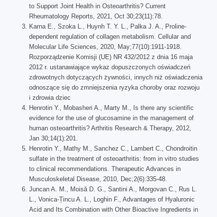
to Support Joint Health in Osteoarthritis? Current
Rheumatology Reports, 2021, Oct 30;23(11):78.
Karna E., Szoka L., Huynh T. Y. L., Palka J. A., Proline-
dependent regulation of collagen metabolism. Cellular and
Molecular Life Sciences, 2020, May;77(10):1911-1918.
Rozporządzenie Komisji (UE) NR 432/2012 z dnia 16 maja
2012 r. ustanawiające wykaz dopuszczonych oświadczeń
zdrowotnych dotyczących żywności, innych niż oświadczenia
odnoszące się do zmniejszenia ryzyka choroby oraz rozwoju
i zdrowia dziec
Henrotin Y., Mobasheri A., Marty M., Is there any scientific
evidence for the use of glucosamine in the management of
human osteoarthritis? Arthritis Research & Therapy, 2012,
Jan 30;14(1):201.
Henrotin Y., Mathy M., Sanchez C., Lambert C., Chondroitin
sulfate in the treatment of osteoarthritis: from in vitro studies
to clinical recommendations. Therapeutic Advances in
Musculoskeletal Disease, 2010, Dec;2(6):335-48.
Juncan A. M., Moisă D. G., Santini A., Morgovan C., Rus L.
L., Vonica-Țincu A. L., Loghin F., Advantages of Hyaluronic
Acid and Its Combination with Other Bioactive Ingredients in