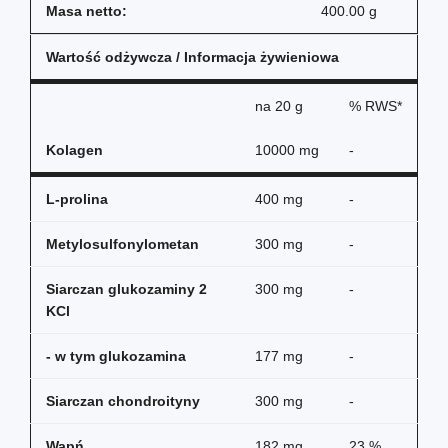
Masa netto:
400.00 g
Wartość odżywcza / Informacja żywieniowa
na
20 g
% RWS*
Kolagen
10000 mg
-
L-prolina
400 mg
-
Metylosulfonylometan
300 mg
-
Siarczan glukozaminy 2
300 mg
-
KCl
- w tym glukozamina
177 mg
-
Siarczan chondroityny
300 mg
-
Wapń
182 mg
23 %