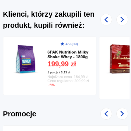
Klienci, którzy zakupili ten
Poprzedni
Nast
produkt, kupili również:
4.9 (89)
6PAK Nutrition Milky
Shake Whey - 1800g
199,99 zł
1 porcja / 3,33 zł
Najniższa cena:
164,99 zł
Cena regularna:
209,99 zł
-5%
Promocje
Poprzedni
Nast