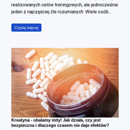
realizowanych celów treningowych, ale jednocześnie
jeden z najczęściej źle rozumianych. Wiele osób
utożsamia ją wyłącznie ze spadkiem masy ciała,
podczas gdy w rzeczywistości chodzi o coś
Czytaj więcej
znacznie bardziej precyzyjnego – zmniejszenie
poziomu tkanki tłuszczowej przy maksymalnym
zachowaniu masy mięśniowej. To fundamentalna
różnica. Można schudnąć i wyglądać gorzej – i
można redukować tkankę tłuszczową, poprawiając
sylwetkę. Cała sztuka polega na tym, żeby zrobić to
w kontrolowany sposób.
Kreatyna - obalamy mity! Jak działa, czy jest
bezpieczna i dlaczego czasem nie daje efektów?