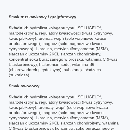
Smak truskawkowy / grejpfutowyy
Składniki:
hydrolizat kolagenu typu I SOLUGEL™,
maltodekstryna, regulatory kwasowości (kwas cytrynowy,
kwas jabłkowy), aromat, wapń (sole wapniowe kwasu
ortofosforowego), magnez (sole magnezowe kwasu
cytrynowego), L-prolina, metylosulfonylometan (MSM),
siarczan glukozaminy 2KCl, siarczan chondroityny,
koncentrat soku buraczanego w proszku, witamina C (kwas
L-askorbinowy), hialuronian sodu, witamina B6
(chlorowodorek pirydoksyny), substancja słodząca
(sukraloza).
Smak owocowy
Składniki:
hydrolizat kolagenu typu I SOLUGEL™,
maltodekstryna, regulatory kwasowości (kwas cytrynowy,
kwas jabłkowy), aromaty, wapń (sole wapniowe kwasu
ortofosforowego), magnez (sole magnezowe kwasu
cytrynowego), L-prolina, metylosulfonylometan (MSM),
siarczan glukozaminy 2KCl, siarczan chondroityny, witamina
C (kwas L-askorbinowy), koncentrat soku buraczanego w