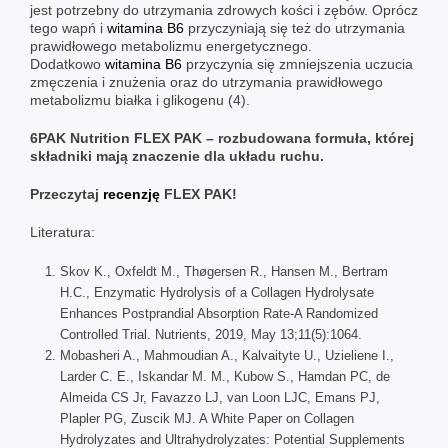
jest potrzebny do utrzymania zdrowych kości i zębów. Oprócz
tego wapń i
witamina B6
przyczyniają się też do utrzymania
prawidłowego metabolizmu energetycznego.
Dodatkowo
witamina B6
przyczynia się zmniejszenia uczucia
zmęczenia i znużenia oraz do utrzymania prawidłowego
metabolizmu białka i glikogenu (4).
6PAK Nutrition FLEX PAK – rozbudowana formuła, której
składniki mają znaczenie dla układu ruchu.
Przeczytaj
recenzję
FLEX PAK!
Literatura:
Skov K., Oxfeldt M., Thøgersen R., Hansen M., Bertram
H.C., Enzymatic Hydrolysis of a Collagen Hydrolysate
Enhances Postprandial Absorption Rate-A Randomized
Controlled Trial. Nutrients, 2019, May 13;11(5):1064.
Mobasheri A., Mahmoudian A., Kalvaityte U., Uzieliene I.,
Larder C. E., Iskandar M. M., Kubow S., Hamdan PC, de
Almeida CS Jr, Favazzo LJ, van Loon LJC, Emans PJ,
Plapler PG, Zuscik MJ. A White Paper on Collagen
Hydrolyzates and Ultrahydrolyzates: Potential Supplements