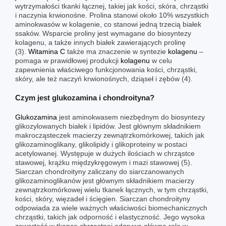
wytrzymałości tkanki łącznej, takiej jak kości, skóra, chrząstki
i naczynia krwionośne. Prolina stanowi około 10% wszystkich
aminokwasów w kolagenie, co stanowi jedną trzecią białek
ssaków. Wsparcie proliny jest wymagane do biosyntezy
kolagenu, a także innych białek zawierających prolinę
(3).
Witamina C
także ma znaczenie w syntezie
kolagenu
–
pomaga w prawidłowej produkcji
kolagenu
w celu
zapewnienia właściwego funkcjonowania kości, chrząstki,
skóry, ale też naczyń krwionośnych, dziąseł i zębów (4).
Czym jest glukozamina i chondroityna?
Glukozamina
jest aminokwasem niezbędnym do biosyntezy
glikozylowanych białek i lipidów. Jest głównym składnikiem
makrocząsteczek macierzy zewnątrzkomórkowej, takich jak
glikozaminoglikany, glikolipidy i glikoproteiny w postaci
acetylowanej. Występuje w dużych ilościach w chrząstce
stawowej, krążku międzykręgowym i mazi stawowej (5).
Siarczan chondroityny zaliczany do siarczanowanych
glikozaminoglikanów jest głównym składnikiem macierzy
zewnątrzkomórkowej wielu tkanek łącznych, w tym chrząstki,
kości, skóry, więzadeł i ścięgien. Siarczan chondroityny
odpowiada za wiele ważnych właściwości biomechanicznych
chrząstki, takich jak odporność i elastyczność. Jego wysoka
zawartość w tkance chrzęstnej odgrywa główną rolę w