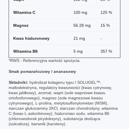
Witamina C
100 mg
125 %
Magnez
56.28 mg
15 %
Kwas hialuronowy
21 mg
-
Witamina B6
5 mg
357 %
*RWS - Referencyjna wartość spożycia.
Smak pomarańczowy / ananasowy
Składniki:
hydrolizat kolagenu typu I SOLUGEL™,
maltodekstryna, regulatory kwasowości (kwas cytrynowy,
kwas jabłkowy), aromat, wapń (sole wapniowe kwasu
ortofosforowego), magnez (sole magnezowe kwasu
cytrynowego), L-prolina, metylosulfonylometan (MSM),
siarczan glukozaminy 2KCl, siarczan chondroityny, witamina
C (kwas L-askorbinowy), hialuronian sodu, witamina B6
(chlorowodorek pirydoksyny), substancja słodząca
(sukraloza), barwnik (karoteny).