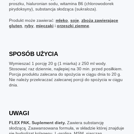
proszku, hialuronian sodu, witamina B6 (chlorowodorek
pirydoksyny), substancja słodząca (sukraloza).
Produkt może zawierać:
mleko
,
soję
,
zboża zawierające
gluten
,
ryby
,
mięczaki
i
orzeszki ziemne
.
SPOSÓB UŻYCIA
Wymieszać 1 porcję 20 g (1 miarka) z 250 ml wody.
Stosować raz dziennie, najlepiej na 30 min. przed posiłkiem.
Porcja produktu zalecana do spożycia w ciągu dnia to 20 g.
Nie należy przekraczać zalecanej porcji do spożycia w ciągu
dnia.
UWAGI
FLEX PAK. Suplement diety.
Zawiera substancję
słodzącą. Zaawansowana formuła, w składzie której znajduje
się hydrolizat kolagenu, L-prolina, MSM, siarczan