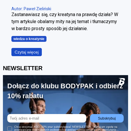
Autor: Paweł Zieliński
Zastanawiasz się, czy kreatyna na prawdę działa? W
tym artykule obalamy mity na jej temat i tłumaczymy
w bardzo prosty sposób jej działanie.
wiedza o kreatynie
Czytaj więcej
NEWSLETTER
Dołącz do klubu BODYPAK i odbierz
10% rabatu
Subskrybuj
Chcę otrzymać KOD -10% oraz subskrybować NEWSLETTER - Wyrażam zgodę na
przetwarzanie moich danych osobowych w postaci adresu email w celu przesyłania