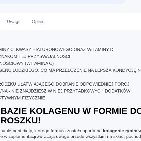
Uwagi
Opinie
MINY C, KWASY HIALURONOWEGO ORAZ WITAMINY D
ZNAKOMITEJ PRZYSWAJALNOŚCI
OŚCIOWY (WITAMINA C)
GENU LUDZKIEGO, CO MA PRZEŁOŻENIE NA LEPSZĄ KONDYCJĘ 
ROSZKU UŁATWIAJĄCEGO DOBRANIE ODPOWIEDNIEJ PORCJI
WNA - NIE ZNAJDZIESZ W NIEJ PRZYPADKOWYCH DODATKÓW
KTYWNYM FIZYCZNIE
 BAZIE KOLAGENU W FORMIE D
ROSZKU!
 suplement diety, którego formuła została oparta na
kolagenie rybim w
tóre w suplementacji zwracają uwagę przede wszystkim na skład, poch