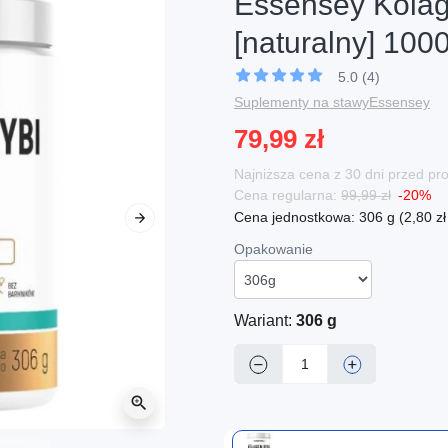
Essensey Kola
[naturalny] 100
5.0 (4)
Suplementy na stawy
Essensey
79,99 zł
Najniższa cena z 30 dni przed p
Cena regularna:
99,99 zł
-20%
Cena jednostkowa: 306 g (2,80 zł 
Następny
Opakowanie
Wariant:
306 g
−
+
zoom_in