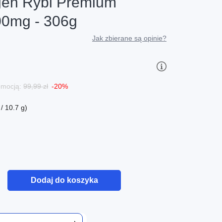
gen Rybi Premium
00mg - 306g
Jak zbierane są opinie?
romocją:
99,99 zł
-20%
/ 10.7 g)
Dodaj do koszyka