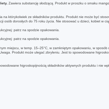
iety.
Zawiera substancję słodzącą. Produkt w proszku o smaku mango
 na którykolwiek ze składników produktu. Produkt nie może być stosow
i osób dorosłych do 75 roku życia. Nie stosować u dzieci, kobiet w ciąż
ukcyjnej: patrz na spodzie opakowania.
ukcyjnej: patrz na spodzie opakowania.
m miejscu, w temp. 15–25°C, w zamkniętym opakowaniu, w sposób nie
. Uwaga. Produkt może ulegać zbryleniu. Jest to spowodowane higroskop
powodowane higroskopijnością składników aktywnych produktu i nie wpły