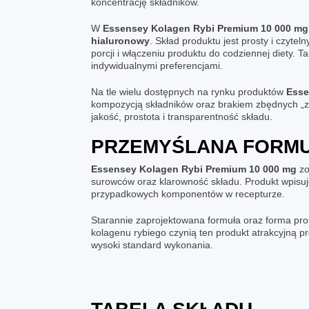
koncentrację składników.
W
Essensey Kolagen Rybi Premium 10 000 mg
hialuronowy
. Skład produktu jest prosty i czyt
porcji i włączeniu produktu do codziennej diety.
indywidualnymi preferencjami.
Na tle wielu dostępnych na rynku produktów
Esse
kompozycją składników oraz brakiem zbędnych „za
jakość, prostota i transparentność składu.
PRZEMYŚLANA FORMU
Essensey Kolagen Rybi Premium 10 000 mg
zo
surowców oraz klarowność składu. Produkt wpisuje
przypadkowych komponentów w recepturze.
Starannie zaprojektowana formuła oraz forma pro
kolagenu rybiego czynią ten produkt atrakcyjną p
wysoki standard wykonania.