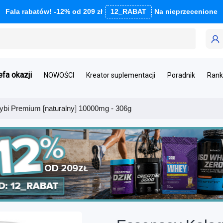
Fala rabatów! -12% od 209 zł
12_RABAT
Na nieprzecenione
efa okazji
NOWOŚCI
Kreator suplementacji
Poradnik
Rank
bi Premium [naturalny] 10000mg - 306g