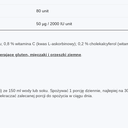
80 unit
50 µg / 2000 IU unit
u; 0,8 % witamina C (kwas L-askorbinowy); 0,2 % cholekalcyferol (wita
erające gluten, mięczaki i orzeszki ziemne
.
ze 150 ml wody lub soku. Spożywać 1 porcję dziennie, najlepiej na 30
zekraczać zalecanej porcji do spożycia w ciągu dnia.