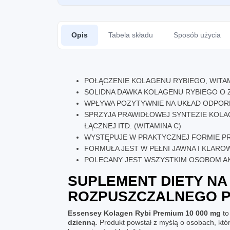
Opis
Tabela składu
Sposób użycia
POŁĄCZENIE KOLAGENU RYBIEGO, WITA
SOLIDNA DAWKA KOLAGENU RYBIEGO O 
WPŁYWA POZYTYWNIE NA UKŁAD ODPORN
SPRZYJA PRAWIDŁOWEJ SYNTEZIE KOLA
ŁĄCZNEJ ITD. (WITAMINA C)
WYSTĘPUJE W PRAKTYCZNEJ FORMIE P
FORMUŁA JEST W PEŁNI JAWNA I KLARO
POLECANY JEST WSZYSTKIM OSOBOM A
SUPLEMENT DIETY NA
ROZPUSZCZALNEGO P
Essensey Kolagen Rybi Premium 10 000 mg
to
dzienną
. Produkt powstał z myślą o osobach, k