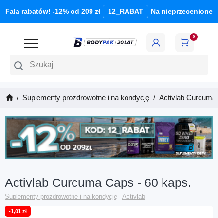
Fala rabatów! -12% od 209 zł
12_RABAT
Na nieprzecenione
0
Szukaj
Suplementy prozdrowotne i na kondycję
Activlab Curcuma 
Activlab Curcuma Caps - 60 kaps.
Suplementy prozdrowotne i na kondycję
Activlab
-1,01 zł