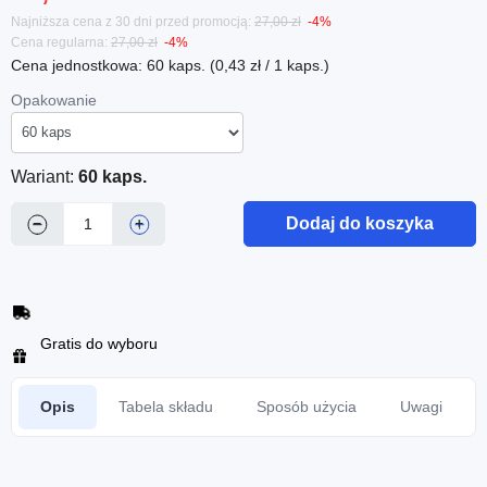
Najniższa cena z 30 dni przed promocją:
27,00 zł
-4%
Cena regularna:
27,00 zł
-4%
Cena jednostkowa: 60 kaps. (0,43 zł / 1 kaps.)
Opakowanie
Wariant:
60 kaps.
Dodaj do koszyka
−
+
Gratis do wyboru
Opis
Tabela składu
Sposób użycia
Uwagi