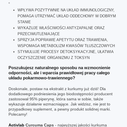
"
WPŁYWA POZYTYWNIE NA UKŁAD IMMUNOLOGICZNY,
POMAGA UTRZYMAĆ UKŁAD ODDECHOWY W DOBRYM
STANIE
WYKAZUJE WŁAŚCIWOŚCI ANTYZAPALNE ORAZ
PRZECIWUTLENIAJĄCE
SPRZYJA POPRAWIE APETYTU ORAZ TRAWIENIA,
WSPOMAGA METABOLIZM KWASÓW TŁUSZCZOWYCH
STYMULUJE PROCESY DETOKSYKACYJNE, UŁATWIA
OCZYSZCZENIE ORGANIZMU Z TOKSYN
Poszukujesz naturalnego sposobu na wzmocnienie
odporności, ale i wparcia prawidłowej pracy całego
układu pokarmowo-trawiennego?
Doskonale, postaw na ekstrakt z kurkumy już dziś! Dla
dodatkowego podniesienia jego biodostępności producent
zastosował 95% piperynę, która sama w sobie, także
wykazuje działanie wzmacniające. Jak widzisz, nie jest to
przypadkowy suplement, a pewny produkt solidnej marki.
Polecamy!
Activlab
Curcuma Caps
- najwyższej jakości kurkuma