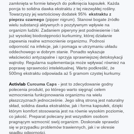
zamknięta w formie łatwych do połknięcia kapsułek. Każda
porcja to solidna dawka ekstraktu z tej niezwykłej rośliny.
Towarzyszy jej wartościowy dodatek 95%
ekstraktu z
pieprzu czarnego
(pipper nigrum). Stanowi bogate źródło
wielu substancji aktywnych o pozytywnym wpływie na
organizm ludzki. Zadaniem piperyny jest podniesienie i tak
już wysokiej biodostępności kurkuminy, której działanie
zapewnia realne wzmocnienie organizmu. Podnosi
odporność na infekcje, jak i pomaga w utrzymaniu układu
oddechowego w dobrym stanie. Ponadto wykazuje
właściwości antyzapalne i sprzyja sprawniejszej detoksykacji
wątroby. Regularna suplementacja może wpływać również na
poprawę sprawności intelektualnej. Warto podkreślić, że
500mg ekstraktu odpowiada aż 5 gramom czystej kurkumy.
Activlab
Curcuma Caps
- jest to zdecydowanie godny
polecenia produkt, po którego warto sięgnąć celem
wzmocnienia funkcjonowania organizmu na wielu
płaszczyznach jednocześnie. Jego silną stroną jest naturalny
skład, solidna dawka ekstraktów, jak i forma kapsułek, dzięki
którym komfort stosowania jest na równie wysokim poziomie,
co jakość. Preparat polecany jest wszystkim osobom
pragnącym wzmocnić swój organizm. Doskonale sprawdzi
się w przypadku problemów trawiennych, jak i w okresie
spadku odporności.