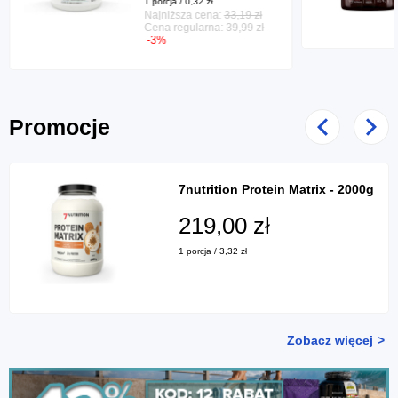
1 porcja / 0,32 zł
Najniższa cena:
33,19 zł
Cena regularna:
39,99 zł
-3%
Promocje
Poprzedni
Nast
7nutrition Protein Matrix - 2000g
219,00 zł
1 porcja / 3,32 zł
Zobacz więcej