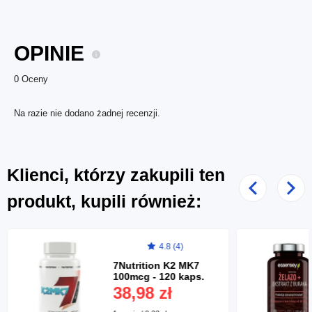
OPINIE
0 Oceny
Na razie nie dodano żadnej recenzji.
Klienci, którzy zakupili ten
Poprzedni
Nast
produkt, kupili również:
4.8 (4)
7Nutrition K2 MK7
100mcg - 120 kaps.
38,98 zł