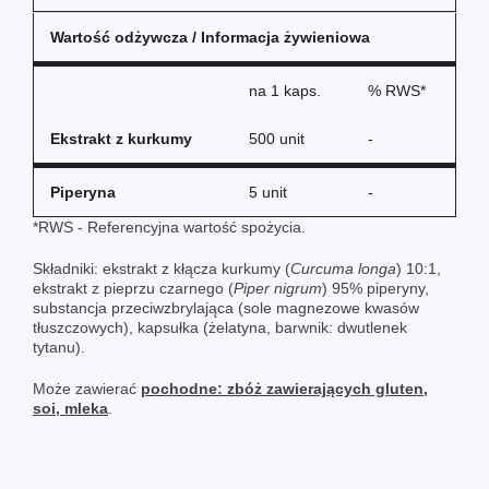
Wartość odżywcza / Informacja żywieniowa
na
1 kaps.
% RWS*
Ekstrakt z kurkumy
500 unit
-
Piperyna
5 unit
-
*RWS - Referencyjna wartość spożycia.
Składniki: ekstrakt z kłącza kurkumy (
Curcuma longa
) 10:1,
ekstrakt z pieprzu czarnego (
Piper nigrum
) 95% piperyny,
substancja przeciwzbrylająca (sole magnezowe kwasów
tłuszczowych), kapsułka (żelatyna, barwnik: dwutlenek
tytanu).
Może zawierać
pochodne: zbóż zawierających gluten,
soi, mleka
.