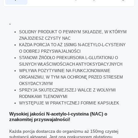
"
SOLIDNY PRODUKT O PEWNYM SKŁADZIE, W KTÓRYM
ZNAJDZIESZ CZYSTY NAC
KAŻDA PORCJA TO AŻ 150MG N-ACETYLO-L-CYSTEINY
O DOBREJ PRZYSWAJALNOŚCI
STANOWI ŹRÓDŁO PREKURSORA L-GLUTATIONU O
SILNYCH WŁAŚCIWOŚCIACH ANTYOKSYDACYJNYCH
WPŁYWA POZYTYWNIE NA FUNKCJONOWANIE
ORGANIZMU, W TYM NA OCHRONĘ PRZED STRESEM
OKSYDACYJNYM
SPRZYJA SKUTECZNIEJSZEJ WALCE Z WOLNYMI
RODNIKAMI TLENOWYMI
WYSTĘPUJE W PRAKTYCZNEJ FORMIE KAPSUŁEK
Wysokiej jakości N-acetylo-l-cysteina (NAC) o
znakomitej przyswajalności!
Każda porcja dostarcza do organizmu aż 150mg czystej
substancji aktywnej. Jest ona prekursorem glutationu,