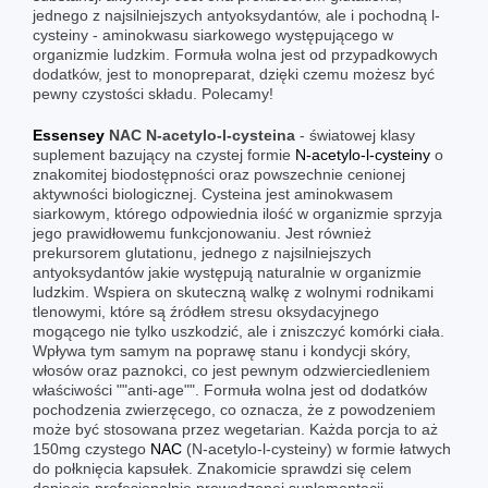
jednego z najsilniejszych antyoksydantów, ale i pochodną l-
cysteiny - aminokwasu siarkowego występującego w
organizmie ludzkim. Formuła wolna jest od przypadkowych
dodatków, jest to monopreparat, dzięki czemu możesz być
pewny czystości składu. Polecamy!
Essensey
NAC
N-acetylo-l-cysteina
- światowej klasy
suplement bazujący na czystej formie
N-acetylo-l-cysteiny
o
znakomitej biodostępności oraz powszechnie cenionej
aktywności biologicznej. Cysteina jest aminokwasem
siarkowym, którego odpowiednia ilość w organizmie sprzyja
jego prawidłowemu funkcjonowaniu. Jest również
prekursorem glutationu, jednego z najsilniejszych
antyoksydantów jakie występują naturalnie w organizmie
ludzkim. Wspiera on skuteczną walkę z wolnymi rodnikami
tlenowymi, które są źródłem stresu oksydacyjnego
mogącego nie tylko uszkodzić, ale i zniszczyć komórki ciała.
Wpływa tym samym na poprawę stanu i kondycji skóry,
włosów oraz paznokci, co jest pewnym odzwierciedleniem
właściwości ""anti-age"". Formuła wolna jest od dodatków
pochodzenia zwierzęcego, co oznacza, że z powodzeniem
może być stosowana przez wegetarian. Każda porcja to aż
150mg czystego
NAC
(N-acetylo-l-cysteiny) w formie łatwych
do połknięcia kapsułek. Znakomicie sprawdzi się celem
dopięcia profesjonalnie prowadzonej suplementacji