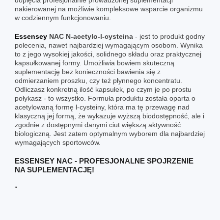
nakierowanej na możliwie kompleksowe wsparcie organizmu
w codziennym funkcjonowaniu.
Essensey
NAC
N-acetylo-l-cysteina
- jest to produkt godny
polecenia, nawet najbardziej wymagającym osobom. Wynika
to z jego wysokiej jakości, solidnego składu oraz praktycznej
kapsułkowanej formy. Umożliwia bowiem skuteczną
suplementację bez konieczności bawienia się z
odmierzaniem proszku, czy też płynnego koncentratu.
Odliczasz konkretną ilość kapsułek, po czym je po prostu
połykasz - to wszystko. Formuła produktu została oparta o
acetylowaną formę l-cysteiny, która ma tę przewagę nad
klasyczną jej formą, że wykazuje wyższą biodostępność, ale i
zgodnie z dostępnymi danymi ciut większą aktywność
biologiczną. Jest zatem optymalnym wyborem dla najbardziej
wymagających sportowców.
ESSENSEY NAC - PROFESJONALNE SPOJRZENIE
NA SUPLEMENTACJĘ!
"