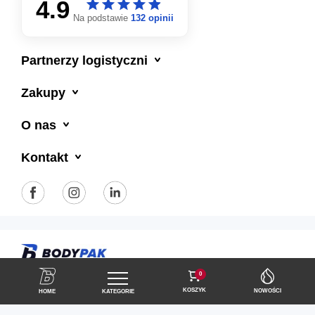
4.9
star
star
star
star
star
star
star
star
star
star
Na podstawie
132 opinii

Partnerzy logistyczni

Zakupy

O nas

Kontakt
Polityka prywatności
Regulamin sklepu
0
KOSZYK
NOWOŚCI
HOME
KATEGORIE