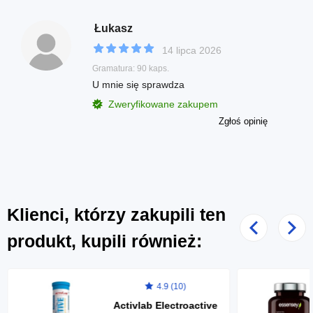
Łukasz
14 lipca 2026
Gramatura: 90 kaps.
U mnie się sprawdza
Zweryfikowane zakupem
Zgłoś opinię
Klienci, którzy zakupili ten
Poprzedni
Nast
produkt, kupili również:
4.9 (10)
Activlab Electroactive