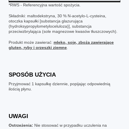
*RWS - Referencyjna wartość spożycia.
Składniki: maltodekstryna, 30 % N-acetylo-L-cysteina,
otoczka kapsułki [substancja glazurująca
(hydroksypropylometyloceluloza)], substancja
przeciwzbrylająca (sole magnezowe kwasów tłuszczowych).
Produkt może zawierać:
mleko, soję, zboża zawierające
gluten, ryby i orzeszki ziemne
.
SPOSÓB UŻYCIA
Przyjmować 1 kapsułkę dziennie, popijając odpowiednią
ilością płynu.
UWAGI
Ostrzeżenia:
Nie stosować w przypadku uczulenia na