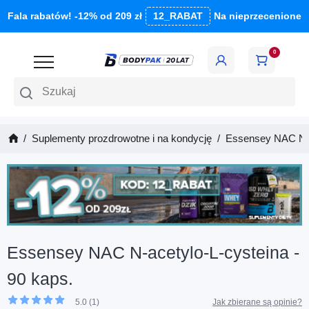
Fala rabatów! -12% od 209 zł
12_RABAT
Na nieprzecenione
0
Szukaj
Suplementy prozdrowotne i na kondycję
Essensey NAC N-ac
Essensey NAC N-acetylo-L-cysteina -
90 kaps.
5.0 (1)
Jak zbierane są opinie?