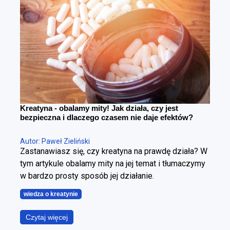
można redukować tkankę tłuszczową, poprawiając
sylwetkę. Cała sztuka polega na tym, żeby zrobić to
w kontrolowany sposób.
Kreatyna - obalamy mity! Jak działa, czy jest
bezpieczna i dlaczego czasem nie daje efektów?
Autor: Paweł Zieliński
Zastanawiasz się, czy kreatyna na prawdę działa? W
tym artykule obalamy mity na jej temat i tłumaczymy
w bardzo prosty sposób jej działanie.
wiedza o kreatynie
Czytaj więcej