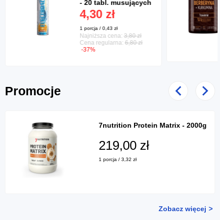
- 20 tabl. musujących
4,30 zł
1 porcja / 0,43 zł
Najniższa cena:
3,80 zł
Cena regularna:
6,80 zł
-37%
Promocje
Poprzedni
Nast
7nutrition Protein Matrix - 2000g
219,00 zł
1 porcja / 3,32 zł
Zobacz więcej