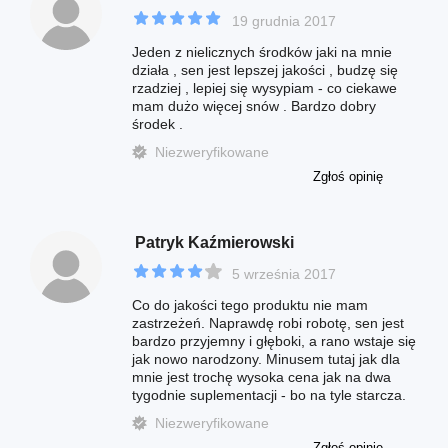
19 grudnia 2017
Jeden z nielicznych środków jaki na mnie
działa , sen jest lepszej jakości , budzę się
rzadziej , lepiej się wysypiam - co ciekawe
mam dużo więcej snów . Bardzo dobry
środek .
Niezweryfikowane
Zgłoś opinię
Patryk Kaźmierowski
5 września 2017
Co do jakości tego produktu nie mam
zastrzeżeń. Naprawdę robi robotę, sen jest
bardzo przyjemny i głęboki, a rano wstaje się
jak nowo narodzony. Minusem tutaj jak dla
mnie jest trochę wysoka cena jak na dwa
tygodnie suplementacji - bo na tyle starcza.
Niezweryfikowane
Zgłoś opinię