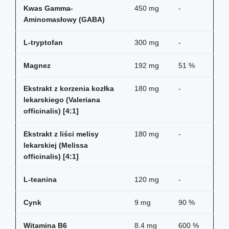
Kwas Gamma-
450 mg
-
Aminomasłowy (GABA)
L-tryptofan
300 mg
-
Magnez
192 mg
51 %
Ekstrakt z korzenia kozłka
180 mg
-
lekarskiego (Valeriana
officinalis) [4:1]
Ekstrakt z liści melisy
180 mg
-
lekarskiej (Melissa
officinalis) [4:1]
L-teanina
120 mg
-
Cynk
9 mg
90 %
Witamina B6
8.4 mg
600 %