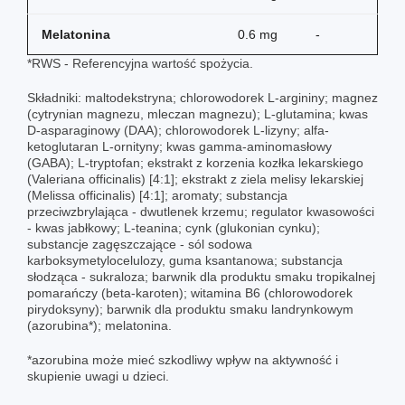
Melatonina
0.6 mg
-
*RWS - Referencyjna wartość spożycia.
Składniki: maltodekstryna; chlorowodorek L-argininy; magnez
(cytrynian magnezu, mleczan magnezu); L-glutamina; kwas
D-asparaginowy (DAA); chlorowodorek L-lizyny; alfa-
ketoglutaran L-ornityny; kwas gamma-aminomasłowy
(GABA); L-tryptofan; ekstrakt z korzenia kozłka lekarskiego
(Valeriana officinalis) [4:1]; ekstrakt z ziela melisy lekarskiej
(Melissa officinalis) [4:1]; aromaty; substancja
przeciwzbrylająca - dwutlenek krzemu; regulator kwasowości
- kwas jabłkowy; L-teanina; cynk (glukonian cynku);
substancje zagęszczające - sól sodowa
karboksymetylocelulozy, guma ksantanowa; substancja
słodząca - sukraloza; barwnik dla produktu smaku tropikalnej
pomarańczy (beta-karoten); witamina B6 (chlorowodorek
pirydoksyny); barwnik dla produktu smaku landrynkowym
(azorubina*); melatonina.
*azorubina może mieć szkodliwy wpływ na aktywność i
skupienie uwagi u dzieci.