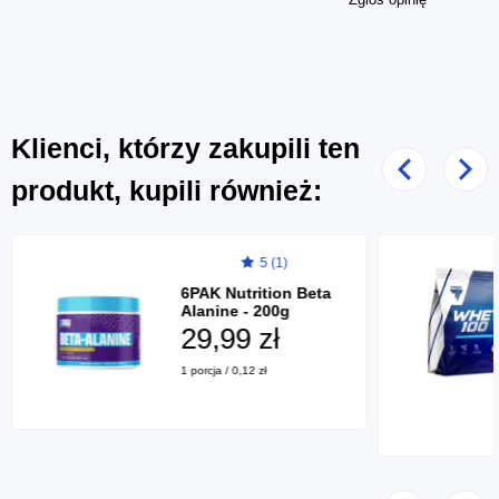
Klienci, którzy zakupili ten
Poprzedni
Nast
produkt, kupili również:
5 (1)
6PAK Nutrition Beta
Alanine - 200g
29,99 zł
1 porcja / 0,12 zł