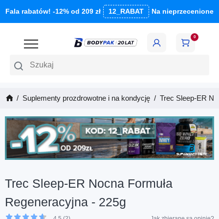
Fala rabatów! -12% od 209 zł
12_RABAT
Na nieprzecenione
0
Szukaj
Suplementy prozdrowotne i na kondycję
Trec Sleep-ER No
Trec Sleep-ER Nocna Formuła
Regeneracyjna - 225g
4.5 (2)
Jak zbierane są opinie?