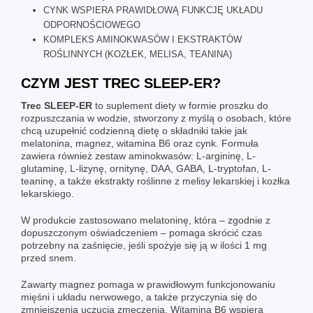
CYNK WSPIERA PRAWIDŁOWĄ FUNKCJĘ UKŁADU
ODPORNOŚCIOWEGO
KOMPLEKS AMINOKWASÓW I EKSTRAKTÓW
ROŚLINNYCH (KOZŁEK, MELISA, TEANINA)
CZYM JEST
TREC SLEEP-ER
?
Trec SLEEP-ER
to suplement diety w formie proszku do
rozpuszczania w wodzie, stworzony z myślą o osobach, które
chcą uzupełnić codzienną dietę o składniki takie jak
melatonina, magnez, witamina B6 oraz cynk. Formuła
zawiera również zestaw aminokwasów: L-argininę, L-
glutaminę, L-lizynę, ornitynę, DAA, GABA, L-tryptofan, L-
teaninę, a także ekstrakty roślinne z melisy lekarskiej i kozłka
lekarskiego.
W produkcie zastosowano melatoninę, która – zgodnie z
dopuszczonym oświadczeniem – pomaga skrócić czas
potrzebny na zaśnięcie, jeśli spożyje się ją w ilości 1 mg
przed snem.
Zawarty magnez pomaga w prawidłowym funkcjonowaniu
mięśni i układu nerwowego, a także przyczynia się do
zmniejszenia uczucia zmęczenia. Witamina B6 wspiera