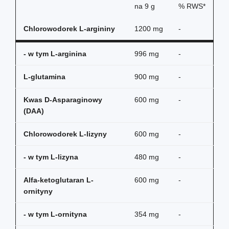
na
9 g
% RWS*
Chlorowodorek L-argininy
1200 mg
-
- w tym L-arginina
996 mg
-
L-glutamina
900 mg
-
Kwas D-Asparaginowy
600 mg
-
(DAA)
Chlorowodorek L-lizyny
600 mg
-
- w tym L-lizyna
480 mg
-
Alfa-ketoglutaran L-
600 mg
-
ornityny
- w tym L-ornityna
354 mg
-