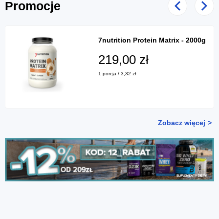
Promocje
Poprzedni
Nast
7nutrition Protein Matrix - 2000g
219,00 zł
1 porcja / 3,32 zł
Zobacz więcej