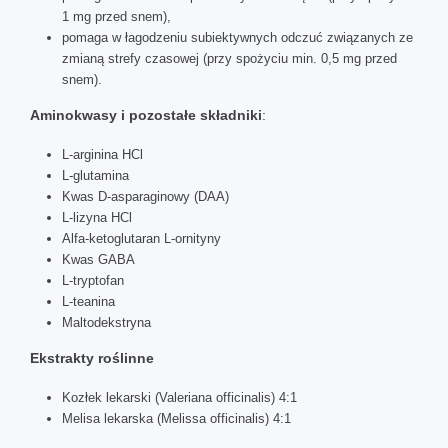
1 mg przed snem),
pomaga w łagodzeniu subiektywnych odczuć związanych ze
zmianą strefy czasowej (przy spożyciu min. 0,5 mg przed
snem).
Aminokwasy i pozostałe składniki
:
L-arginina HCl
L-glutamina
Kwas D-asparaginowy (DAA)
L-lizyna HCl
Alfa-ketoglutaran L-ornityny
Kwas GABA
L-tryptofan
L-teanina
Maltodekstryna
Ekstrakty roślinne
Kozłek lekarski (Valeriana officinalis) 4:1
Melisa lekarska (Melissa officinalis) 4:1