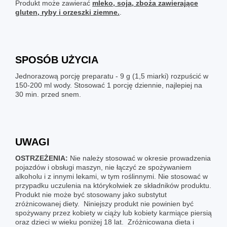
Produkt może zawierać
mleko, soja, zboża zawierające
gluten, ryby i orzeszki ziemne.
.
SPOSÓB UŻYCIA
Jednorazową porcję preparatu - 9 g (1,5 miarki) rozpuścić w
150-200 ml wody. Stosować 1 porcję dziennie, najlepiej na
30 min. przed snem.
UWAGI
OSTRZEŻENIA:
Nie należy stosować w okresie prowadzenia
pojazdów i obsługi maszyn, nie łączyć ze spożywaniem
alkoholu i z innymi lekami, w tym roślinnymi. Nie stosować w
przypadku uczulenia na którykolwiek ze składników produktu.
Produkt nie może być stosowany jako substytut
zróżnicowanej diety. Niniejszy produkt nie powinien być
spożywany przez kobiety w ciąży lub kobiety karmiące piersią
oraz dzieci w wieku poniżej 18 lat. Zróżnicowana dieta i