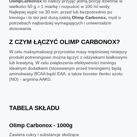
Olimp
Carbonox
to należy przyjąć
jedną porcję dziennie w
wielkości 50 g = 1 miarkę i rozpuścić w 100 ml wody.
Najlepiej wypić na 30 min. przed lub bezpośrednio po
treningu i to też jest dużą zaletą
Olimp Carbonox,
myśl o
potrzebach najbardziej wymagających i uniwersalizm
stosowania.
Z CZYM ŁĄCZYĆ OLIMP CARBONOX?
W celu maksymalizacji przyrostów masy mięśniowej niniejszy
produkt potreningowo można łączyć z
odżywkami białkowymi
lub
kreatyną
. W celu zwiększenia efektywności treningu
idealnym dodatkiem (stosowanym przed treningiem) będą
aminokwasy
BCAA
bądź
EAA
, a także booster tlenku azotu
(NO) - arginina
AAKG
.
TABELA SKŁADU
Olimp Carbonox - 1000g
Zawiera cukry i substancje słodzące.