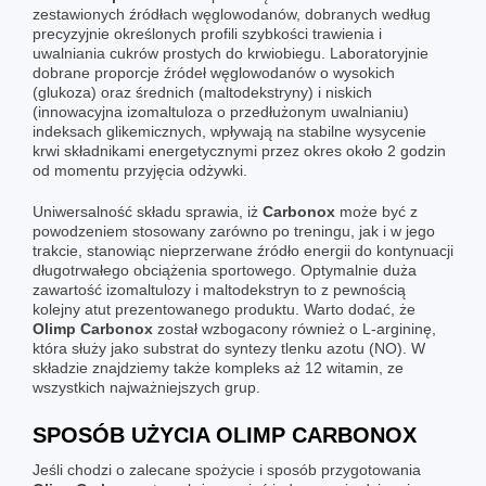
zestawionych źródłach węglowodanów, dobranych według
precyzyjnie określonych profili szybkości trawienia i
uwalniania cukrów prostych do krwiobiegu. Laboratoryjnie
dobrane proporcje źródeł węglowodanów o wysokich
(glukoza) oraz średnich (maltodekstryny) i niskich
(innowacyjna izomaltuloza o przedłużonym uwalnianiu)
indeksach glikemicznych, wpływają na stabilne wysycenie
krwi składnikami energetycznymi przez okres około 2 godzin
od momentu przyjęcia odżywki.
Uniwersalność składu sprawia, iż
Carbonox
może być z
powodzeniem stosowany zarówno po treningu, jak i w jego
trakcie, stanowiąc nieprzerwane źródło energii do kontynuacji
długotrwałego obciążenia sportowego. Optymalnie duża
zawartość izomaltulozy i maltodekstryn to z pewnością
kolejny atut prezentowanego produktu. Warto dodać, że
Olimp
Carbonox
został wzbogacony również o L-argininę,
która służy jako substrat do syntezy tlenku azotu (NO). W
składzie znajdziemy także kompleks aż 12 witamin, ze
wszystkich najważniejszych grup.
SPOSÓB UŻYCIA OLIMP CARBONOX
Jeśli chodzi o zalecane spożycie i sposób przygotowania