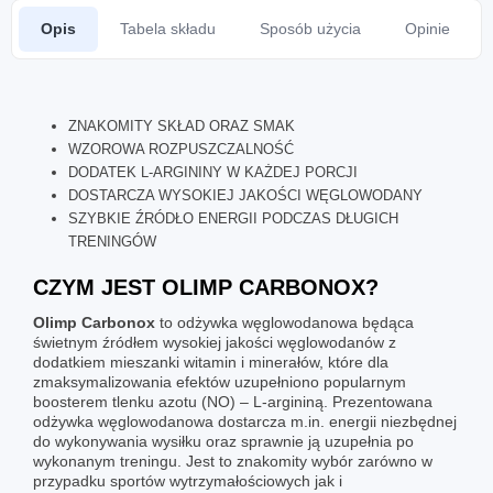
Opis
Tabela składu
Sposób użycia
Opinie
ZNAKOMITY SKŁAD ORAZ SMAK
WZOROWA ROZPUSZCZALNOŚĆ
DODATEK L-ARGININY W KAŻDEJ PORCJI
DOSTARCZA WYSOKIEJ JAKOŚCI
WĘGLOWODANY
SZYBKIE ŹRÓDŁO ENERGII PODCZAS DŁUGICH
TRENINGÓW
CZYM JEST OLIMP CARBONOX?
Olimp
Carbonox
to
odżywka węglowodanowa
będąca
świetnym źródłem wysokiej jakości węglowodanów z
dodatkiem mieszanki witamin i minerałów, które dla
zmaksymalizowania efektów uzupełniono popularnym
boosterem tlenku azotu (NO) – L-argininą. Prezentowana
odżywka węglowodanowa dostarcza m.in. energii niezbędnej
do wykonywania wysiłku oraz sprawnie ją uzupełnia po
wykonanym treningu. Jest to znakomity wybór zarówno w
przypadku sportów wytrzymałościowych jak i