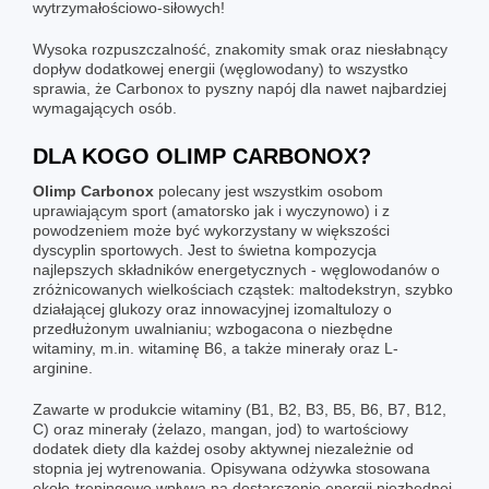
wytrzymałościowo-siłowych!
Wysoka rozpuszczalność, znakomity smak oraz niesłabnący
dopływ dodatkowej energii (
węglowodany
) to wszystko
sprawia, że Carbonox to pyszny napój dla nawet najbardziej
wymagających osób.
DLA KOGO OLIMP CARBONOX?
Olimp Carbonox
polecany jest wszystkim osobom
uprawiającym sport (amatorsko jak i wyczynowo) i z
powodzeniem może być wykorzystany w większości
dyscyplin sportowych. Jest to świetna kompozycja
najlepszych składników energetycznych - węglowodanów o
zróżnicowanych wielkościach cząstek: maltodekstryn, szybko
działającej glukozy oraz innowacyjnej izomaltulozy o
przedłużonym uwalnianiu; wzbogacona o niezbędne
witaminy, m.in. witaminę B6, a także minerały oraz L-
arginine.
Zawarte w produkcie witaminy (B1, B2, B3, B5, B6, B7, B12,
C) oraz minerały (żelazo, mangan, jod) to wartościowy
dodatek diety dla każdej osoby aktywnej niezależnie od
stopnia jej wytrenowania. Opisywana odżywka stosowana
około-treningowo wpływa na dostarczenie energii niezbędnej