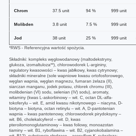
Chrom
37.5 unit
94 %
999 unit
Molibden
3.8 unit
7.5 %
999 unit
Jod
38 unit
25 %
999 unit
*RWS - Referencyjna wartość spożycia.
Składniki: kompleks węglowodanowy (maltodekstryny,
glukoza, izomaltuloza**), chlorowodorek L-argininy,
regulatory kwasowości – kwas jabłkowy, kwas cytrynowy;
składniki mineralne (sole wapniowe kwasu ortofosforowego,
węglan wapnia, węglan magnezu, fumaran żelaza (II),
siarczan manganu, jodek potasu, chlorek chromu (III),
molibdenian (VI) sodu, selenian (IV) sodu), aromaty,
witaminy (kwas L-askorbinowy – wit. C, octan DL-alfa-
tokoferylu – wit. E, amid kwasu nikotynowego – niacyna, D-
biotyna – biotyna, octan retinylu – wit. A, D-pantotenian
wapnia – kwas pantotenowy, chlorowodorek pirydoksyny –
wit. B6, cholekalcyferol – wit. D, kwas
pteroilomonoglutaminowy – kwas foliowy, monoazotan
tiaminy – wit. B1, ryboflawina – wit. B2, cyjanokobalamina –
wit. B12), substancje słodzące – acesulfam K, sukraloza;