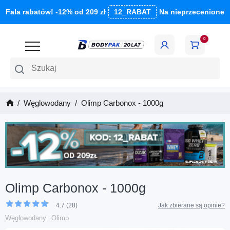
Fala rabatów! -12% od 209 zł
12_RABAT
Na nieprzecenione
0
Szukaj
Węglowodany
Olimp Carbonox - 1000g
Olimp Carbonox - 1000g
4.7 (28)
Jak zbierane są opinie?
Węglowodany
Olimp