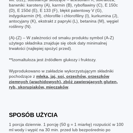
barwniki: karoteny (A), karmin (B), ryboflawiny (C), E 150c
(D), E 150d (E), E 133 (F), błękit patentowy V (G),
indygokarmin (H), chlorofile i chlorofiliny (I), kurkumina (J),
antocyjany (K), ekstrakt z papryki (L), betanina (M), węgiel
roślinny (N).
(A)-(Z) – W zależności od smaku produktu symbol (A-Z)
użytego składnika znajduje się obok daty minimalnej
trwałości (najlepiej spożyć przed).
**Izomaltuloza jest źrdódłem glukozy i fruktozy.
Wyprodukowano w zakładzie wykorzystującym składniki
pochodzące z
mleka, jaj, soi, orzechów, orzeszków
ziemnych (arachidowych), zbóż zawierających gluten,
ryb, skorupiaków, mięczaków
.
SPOSÓB UŻYCIA
1 porcja dziennie. 1 porcję (50 g = 1 miarkę) rozpuścić w 100
ml wody i wypić na 30 min. przed lub bezpośrednio po