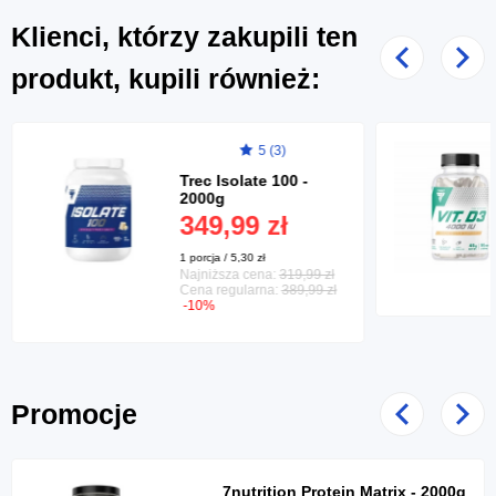
Klienci, którzy zakupili ten
Poprzedni
Nast
produkt, kupili również:
5 (3)
Trec Isolate 100 -
2000g
349,99 zł
1 porcja / 5,30 zł
Najniższa cena:
319,99 zł
Cena regularna:
389,99 zł
-10%
Promocje
Poprzedni
Nast
7nutrition Protein Matrix - 2000g