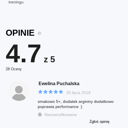
treningu.
OPINIE
4.7
z 5
28 Oceny
Ewelina Puchalska
26 lipca 2018
smakowo 5+, dodatek argininy dodatkowo
poprawia performance :)
Niezweryfikowane
Zgłoś opinię