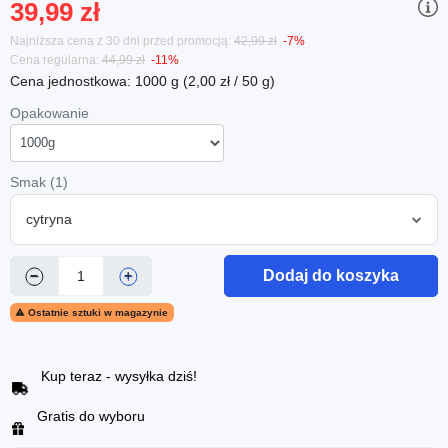
39,99 zł
Najniższa cena z 30 dni przed promocją:
42,99 zł
-7%
Cena regularna:
44,99 zł
-11%
Cena jednostkowa: 1000 g (2,00 zł / 50 g)
Opakowanie
Smak (1)
cytryna
Dodaj do koszyka
−
+

Ostatnie sztuki w magazynie
Kup teraz - wysyłka dziś!
Gratis do wyboru