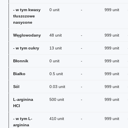
- w tym kwasy
0 unit
-
999 unit
tłuszczowe
nasycone
Węglowodany
48 unit
-
999 unit
- w tym cukry
13 unit
-
999 unit
Błonnik
0 unit
-
999 unit
Białko
0.5 unit
-
999 unit
Sól
0.03 unit
-
999 unit
L-arginina
500 unit
-
999 unit
HCI
- w tym L-
410 unit
-
999 unit
arginina