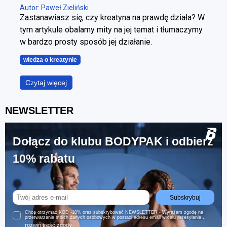
Autor: Paweł Zieliński
Zastanawiasz się, czy kreatyna na prawdę działa? W
tym artykule obalamy mity na jej temat i tłumaczymy
w bardzo prosty sposób jej działanie.
wiedza o kreatynie
Czytaj więcej
NEWSLETTER
Dołącz do klubu BODYPAK i odbierz
10% rabatu
Subskrybuj
Chcę otrzymać KOD -10% oraz subskrybować NEWSLETTER - Wyrażam zgodę na
przetwarzanie moich danych osobowych w postaci adresu email w celu przesyłania
informacji handlowych (w tym ofert specjalnych i promocji) w formie newslettera za
rozwiń treść zgody