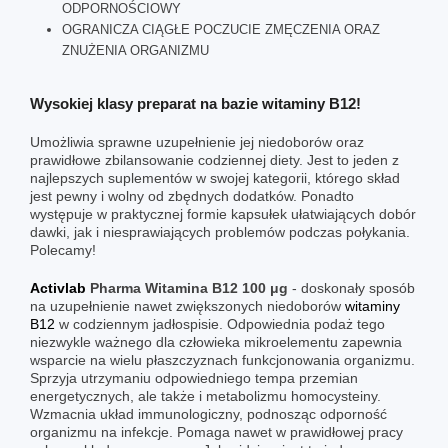
ODPORNOŚCIOWY
OGRANICZA CIĄGŁE POCZUCIE ZMĘCZENIA ORAZ
ZNUŻENIA ORGANIZMU
Wysokiej klasy preparat na bazie witaminy B12!
Umożliwia sprawne uzupełnienie jej niedoborów oraz
prawidłowe zbilansowanie codziennej diety. Jest to jeden z
najlepszych suplementów w swojej kategorii, którego skład
jest pewny i wolny od zbędnych dodatków. Ponadto
występuje w praktycznej formie kapsułek ułatwiających dobór
dawki, jak i niesprawiających problemów podczas połykania.
Polecamy!
Activlab
Pharma Witamina B12 100 μg
- doskonały sposób
na uzupełnienie nawet zwiększonych niedoborów
witaminy
B12
w codziennym jadłospisie. Odpowiednia podaż tego
niezwykle ważnego dla człowieka mikroelementu zapewnia
wsparcie na wielu płaszczyznach funkcjonowania organizmu.
Sprzyja utrzymaniu odpowiedniego tempa przemian
energetycznych, ale także i metabolizmu homocysteiny.
Wzmacnia układ immunologiczny, podnosząc odporność
organizmu na infekcje. Pomaga nawet w prawidłowej pracy