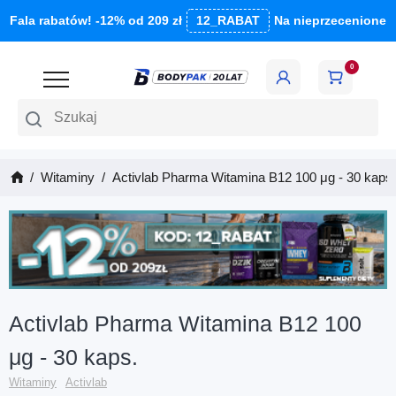
Fala rabatów! -12% od 209 zł
12_RABAT
Na nieprzecenione
0
Szukaj
Witaminy
Activlab Pharma Witamina B12 100 μg - 30 kaps.
Activlab Pharma Witamina B12 100
μg - 30 kaps.
Witaminy
Activlab