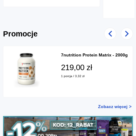
Promocje
Poprzedni
Nast
7nutrition Protein Matrix - 2000g
219,00 zł
1 porcja / 3,32 zł
Zobacz więcej