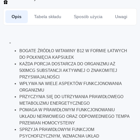
Opis
Tabela składu
Sposób użycia
Uwagi
"
BOGATE ŹRÓDŁO WITAMINY B12 W FORMIE ŁATWYCH
DO POŁKNIĘCIA KAPSUŁEK
KAŻDA PORCJA DOSTARCZA DO ORGANIZMU AŻ
500MCG SUBSTANCJI AKTYWNEJ O ZNAKOMITEJ
PRZYSWAJALNOŚCI
WPŁYWA NA WIELE ASPEKTÓW FUNKCJONOWANIA
ORGANIZMU
PRZYCZYNIA SIĘ DO UTRZYMANIA PRAWIDŁOWEGO
METABOLIZMU ENERGETYCZNEGO
POMAGA W PRAWIDŁOWYM FUNKCJONOWANIU
UKŁADU NERWOWEGO ORAZ ODPOWIEDNIEGO TEMPA
PRZEMIAN HOMOCYSTEINY
SPRZYJA PRAWIDŁOWYM FUNKCJOM
PSYCHOFIZYCZNYM, WZMACNIA UKŁAD