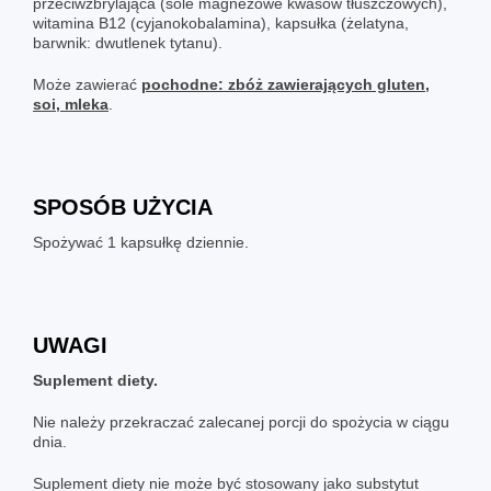
przeciwzbrylająca (sole magnezowe kwasów tłuszczowych),
witamina B12 (cyjanokobalamina), kapsułka (żelatyna,
barwnik: dwutlenek tytanu).
Może zawierać
pochodne: zbóż zawierających gluten,
soi, mleka
.
SPOSÓB UŻYCIA
Spożywać 1 kapsułkę dziennie.
UWAGI
Suplement diety.
Nie należy przekraczać zalecanej porcji do spożycia w ciągu
dnia.
Suplement diety nie może być stosowany jako substytut