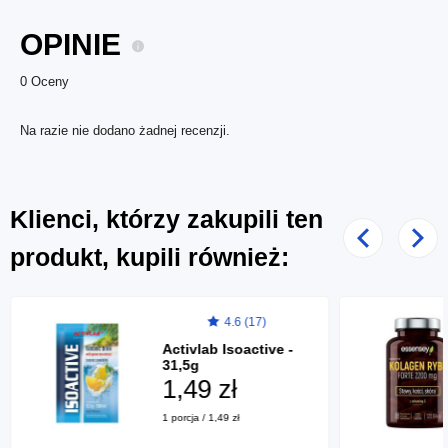
OPINIE
0 Oceny
Na razie nie dodano żadnej recenzji.
Klienci, którzy zakupili ten
Poprzedni
Nast
produkt, kupili również:
4.6 (17)
Activlab Isoactive -
31,5g
1,49 zł
1 porcja / 1,49 zł