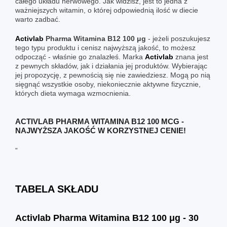
całego układu nerwowego. Jak widzisz, jest to jedna z
ważniejszych witamin, o której odpowiednią ilość w diecie
warto zadbać.
Activlab
Pharma Witamina B12 100 μg
- jeżeli poszukujesz
tego typu produktu i cenisz najwyższą jakość, to możesz
odpocząć - właśnie go znalazłeś. Marka
Activlab
znana jest
z pewnych składów, jak i działania jej produktów. Wybierając
jej propozycję, z pewnością się nie zawiedziesz. Mogą po nią
sięgnąć wszystkie osoby, niekoniecznie aktywne fizycznie,
których dieta wymaga wzmocnienia.
ACTIVLAB PHARMA WITAMINA B12 100 MCG -
NAJWYŻSZA JAKOŚĆ W KORZYSTNEJ CENIE!
"
TABELA SKŁADU
Activlab Pharma Witamina B12 100 μg - 30