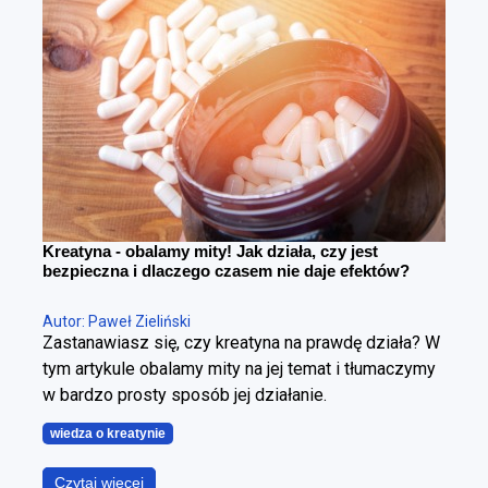
różnica. Można schudnąć i wyglądać gorzej – i
można redukować tkankę tłuszczową, poprawiając
sylwetkę. Cała sztuka polega na tym, żeby zrobić to
w kontrolowany sposób.
Kreatyna - obalamy mity! Jak działa, czy jest
bezpieczna i dlaczego czasem nie daje efektów?
Autor: Paweł Zieliński
Zastanawiasz się, czy kreatyna na prawdę działa? W
tym artykule obalamy mity na jej temat i tłumaczymy
w bardzo prosty sposób jej działanie.
wiedza o kreatynie
Czytaj więcej