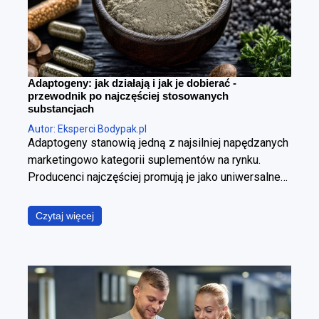
Adaptogeny: jak działają i jak je dobierać -
przewodnik po najczęściej stosowanych
substancjach
Autor: Eksperci Bodypak.pl
Adaptogeny stanowią jedną z najsilniej napędzanych
marketingowo kategorii suplementów na rynku.
Producenci najczęściej promują je jako uniwersalne
panaceum, obiecując jednoczesną poprawę jakości
snu, wzrost poziomu energii, wyostrzenie
Czytaj więcej
koncentracji, redukcję stresu oraz wzmocnienie
odporności. W ujęciu fizjologicznym i klinicznym jest
to jednak założenie błędne. Poszczególne
adaptogeny wyraźnie różnią się od siebie
mechanizmem działania, ich skuteczność zależy od
specyficznego kontekstu stosowania, a jakość