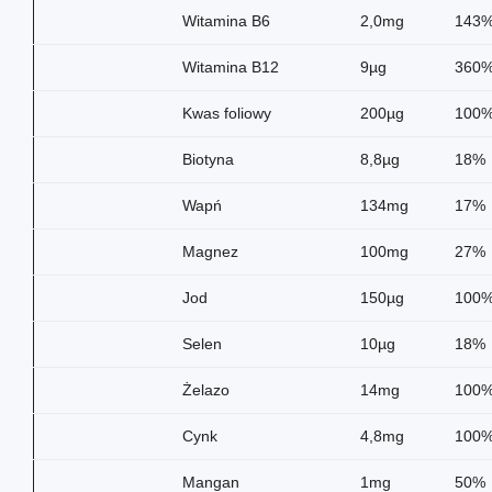
Witamina B6
2,0mg
143
Witamina B12
9µg
360
Kwas foliowy
200µg
100
Biotyna
8,8µg
18%
Wapń
134mg
17%
Magnez
100mg
27%
Jod
150µg
100
Selen
10µg
18%
Żelazo
14mg
100
Cynk
4,8mg
100
Mangan
1mg
50%