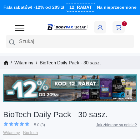
Fala rabatów! -12% od 209 zł
12_RABAT
Na nieprzecenione
0
Szukaj
Witaminy
BioTech Daily Pack - 30 sasz.
BioTech Daily Pack - 30 sasz.
5.0 (3)
Jak zbierane są opinie?
Witaminy
BioTech