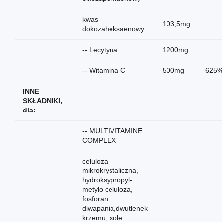
kwas
103,5mg
dokozaheksaenowy
-- Lecytyna
1200mg
-- Witamina C
500mg
625
INNE
SKŁADNIKI,
dla:
-- MULTIVITAMINE
COMPLEX
celuloza
mikrokrystaliczna,
hydroksypropyl-
metylo celuloza,
fosforan
diwapania,dwutlenek
krzemu, sole