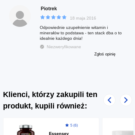
Piotrek
18 maja 2016
Odpowiednie uzupełnienie witamin i
minerałów to podstawa - ten stack dba o to
idealnie każdego dnia!
Niezweryfikowane
Zgłoś opinię
Klienci, którzy zakupili ten
Poprzedni
Nast
produkt, kupili również:
5 (6)
Essensey