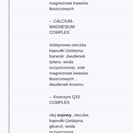
magnezowe kwasów
tłuszczowych
-- CALCIUM-
MAGNESIUM
COMPLEX
żelatynowa otoczka
kapsułki (żelatyna,
barwnik: dwutlenek
tytanu, woda
oczyszczona), sole
magnezowe kwasów
tłuszczowych ,
dwutlenek krzemu
-- Koenzym Q10
COMPLEX
olej
sojowy
, otoczka
kapsułki (żelatyna,
glicerol, woda
oczyszczona,