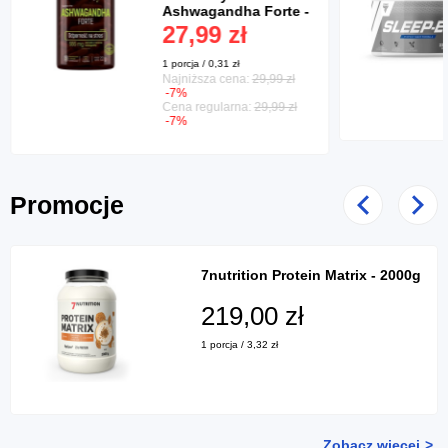
Ashwagandha Forte -
90 kaps.
27,99 zł
1 porcja / 0,31 zł
Najniższa cena:
29,99 zł
-7%
Cena regularna:
29,99 zł
-7%
Promocje
Poprzedni
Nast
7nutrition Protein Matrix - 2000g
219,00 zł
1 porcja / 3,32 zł
Zobacz więcej