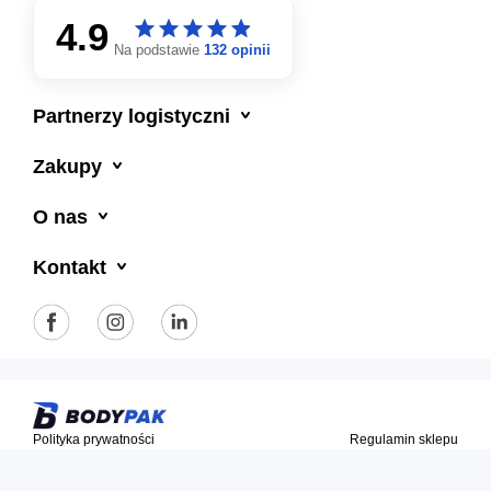
4.9
star
star
star
star
star
star
star
star
star
star
Na podstawie
132 opinii

Partnerzy logistyczni

Zakupy

O nas

Kontakt
Polityka prywatności
Regulamin sklepu