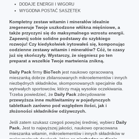
DODAJE ENERGII I WIGORU
WYGODNA POSTAĆ SASZETEK
Kompletny zestaw witamin i minerałów idealnie
zregeneruje Twoje uszkodzone włókna mięśniowe, a
także przyczyni się do maksymalnego wzrostu energii.
Zapewnij sobie solidne podstawy do szybkiego
rozwoju! Czy kiedykolwiek irytowałeś się, komponując
codzienne zestawy witamin i minerałów? Cóż, te czasy
już się skończyły. Wystarczy, że sięgniesz po ten
preparat a wszelkie Twoje martwienia znikną.
Daily Pack
firmy
BioTech
jest naukowo opracowaną
mieszanką dobrze zbilansowanych mikroelementów i innych
niezbędnych składników, skomponowanych specjalnie dla
wytrwałych sportowców, którzy mają wysokie oczekiwania.
Trzeba powiedzieć, że
Daily Pack
zdecydowanie
przewyższa inne multiwitaminy w pojedynczych
tabletkach zarówno pod względem ilości, jak i
złożoności składników odżywczych.
Jeśli zatem szukasz czegoś powyżej średniej, wybierz
Daily
Pack.
Jest to najwyższej jakości, naukowo opracowana
mieszanka witamin, mikroelementów i innych składników w
maksymalnych dawkach, które są
niezbędne w diecie