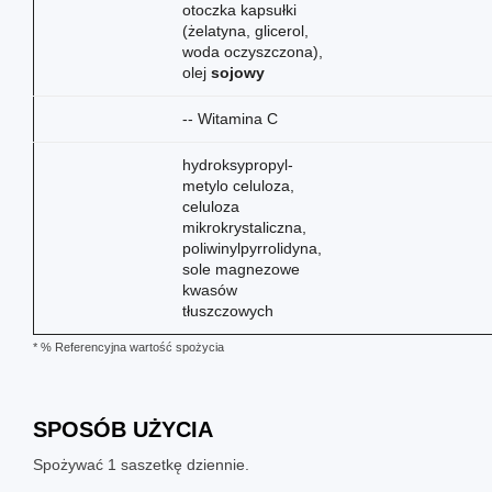
otoczka kapsułki
(żelatyna, glicerol,
woda oczyszczona),
olej
sojowy
-- Witamina C
hydroksypropyl-
metylo celuloza,
celuloza
mikrokrystaliczna,
poliwinylpyrrolidyna,
sole magnezowe
kwasów
tłuszczowych
* % Referencyjna wartość spożycia
SPOSÓB UŻYCIA
Spożywać 1 saszetkę dziennie.