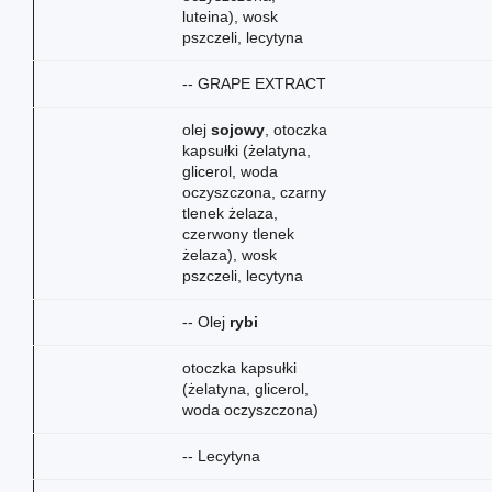
luteina), wosk
pszczeli, lecytyna
-- GRAPE EXTRACT
olej
sojowy
, otoczka
kapsułki (żelatyna,
glicerol, woda
oczyszczona, czarny
tlenek żelaza,
czerwony tlenek
żelaza), wosk
pszczeli, lecytyna
-- Olej
rybi
otoczka kapsułki
(żelatyna, glicerol,
woda oczyszczona)
-- Lecytyna