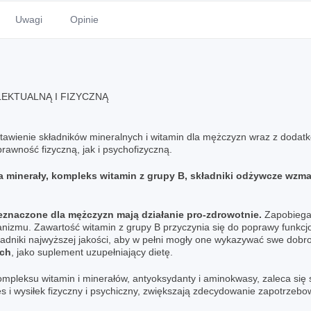
Uwagi
Opinie
EKTUALNĄ I FIZYCZNĄ
tawienie składników mineralnych i witamin dla mężczyzn wraz z dodatk
wność fizyczną, jak i psychofizyczną.
minerały, kompleks witamin z grupy B, składniki odżywcze wzmacn
eznaczone dla mężczyzn mają działanie pro-zdrowotnie.
Zapobiega 
anizmu. Zawartość witamin z grupy B przyczynia się do poprawy funk
ładniki najwyższej jakości, aby w pełni mogły one wykazywać swe dobr
ch
, jako suplement uzupełniający dietę.
mpleksu witamin i minerałów, antyoksydanty i aminokwasy, zaleca si
s i wysiłek fizyczny i psychiczny, zwiększają zdecydowanie zapotrzebo