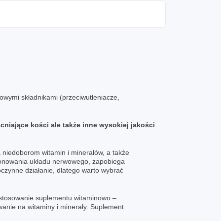
owymi składnikami (przeciwutleniacze,
iające kości ale także inne wysokiej jakości
niedoborom witamin i minerałów, a także
cjonowania układu nerwowego, zapobiega
oczynne działanie, dlatego warto wybrać
ę stosowanie suplementu witaminowo –
wanie na witaminy i minerały. Suplement