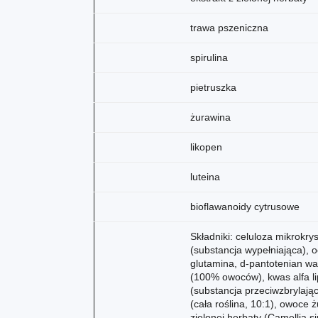
trawa pszeniczna
spirulina
pietruszka
żurawina
likopen
luteina
bioflawanoidy cytrusowe
Składniki: celuloza mikrokr
(substancja wypełniająca), o
glutamina, d-pantotenian wa
(100% owoców), kwas alfa li
(substancja przeciwzbrylając
(cała roślina, 10:1), owoce 
zielonej herbaty (Camellia si