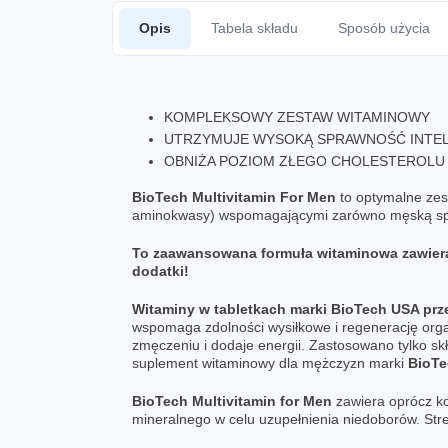
Opis
Tabela składu
Sposób użycia
KOMPLEKSOWY ZESTAW WITAMINOWY
UTRZYMUJE WYSOKĄ SPRAWNOŚĆ INTEL
OBNIŻA POZIOM ZŁEGO CHOLESTEROLU
BioTech Multivitamin For Men
to optymalne zes
aminokwasy) wspomagającymi zarówno męską spra
To zaawansowana formuła witaminowa zawiera 
dodatki!
Witaminy w tabletkach marki BioTech USA prz
wspomaga zdolności wysiłkowe i regenerację org
zmęczeniu i dodaje energii. Zastosowano tylko sk
suplement witaminowy dla mężczyzn marki
BioTe
BioTech Multivitamin for Men
zawiera oprócz ko
mineralnego w celu uzupełnienia niedoborów. Stre