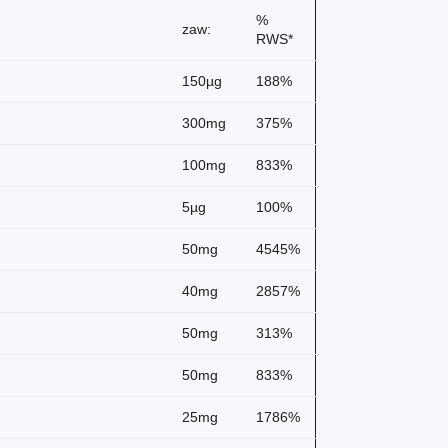
%
zaw:
RWS*
150µg
188%
300mg
375%
100mg
833%
5µg
100%
50mg
4545%
40mg
2857%
50mg
313%
50mg
833%
25mg
1786%