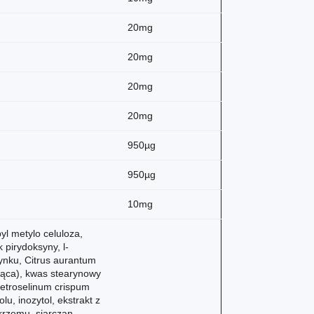
20mg
20mg
20mg
20mg
950µg
950µg
10mg
yl metylo celuloza,
 pirydoksyny, l-
ynku, Citrus aurantum
jąca), kwas stearynowy
 petroselinum crispum
u, inozytol, ekstrakt z
 krzemu, siarczan