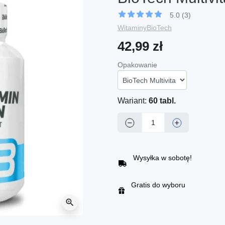
5.0 (3)
Witaminy
BioTech
42,99 zł
Opakowanie
Wariant:
60 tabl.
−
+
Wysyłka w sobotę!
Gratis do wyboru
zoom_in