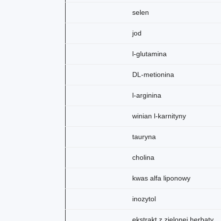
selen
jod
l-glutamina
DL-metionina
l-arginina
winian l-karnityny
tauryna
cholina
kwas alfa liponowy
inozytol
ekstrakt z zielonej herbaty