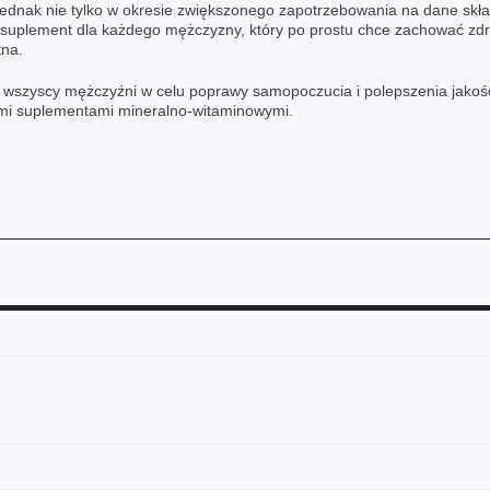
ednak nie tylko w okresie zwiększonego zapotrzebowania na dane skł
y suplement dla każdego mężczyzny, który po prostu chce zachować zdr
tna.
wszyscy mężczyźni w celu poprawy samopoczucia i polepszenia jakośc
ymi suplementami mineralno-witaminowymi.