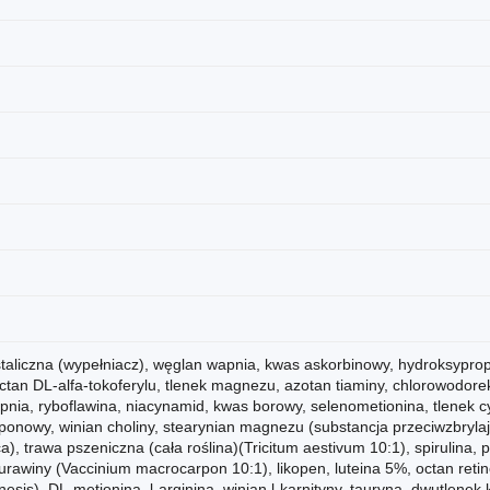
ystaliczna (wypełniacz), węglan wapnia, kwas askorbinowy, hydroksyprop
ctan DL-alfa-tokoferylu, tlenek magnezu, azotan tiaminy, chlorowodorek
pnia, ryboflawina, niacynamid, kwas borowy, selenometionina, tlenek c
ponowy, winian choliny, stearynian magnezu (substancja przeciwzbryla
a), trawa pszeniczna (cała roślina)(Tricitum aestivum 10:1), spirulina,
żurawiny (Vaccinium macrocarpon 10:1), likopen, luteina 5%, octan retinol
nesis), DL-metionina, l-arginina, winian l-karnityny, tauryna, dwutlenek