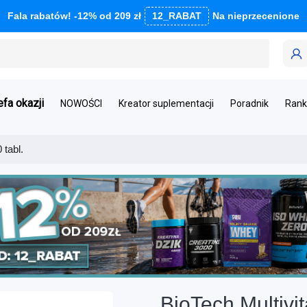
Fala rabatów! -12% od 209 zł
12_RABAT
Na nieprzecenione
efa okazji
NOWOŚCI
Kreator suplementacji
Poradnik
Rank
 tabl.
BioTech Multivit