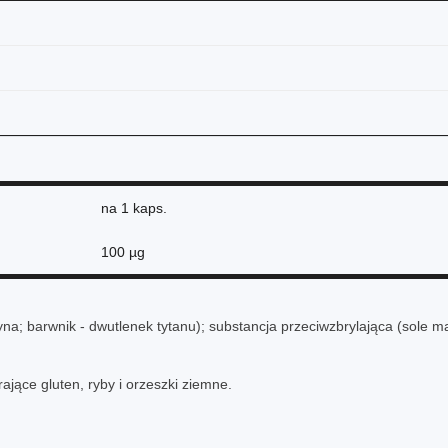
na
1 kaps.
100 µg
atyna; barwnik - dwutlenek tytanu); substancja przeciwzbrylająca (sole
jące gluten, ryby i orzeszki ziemne.