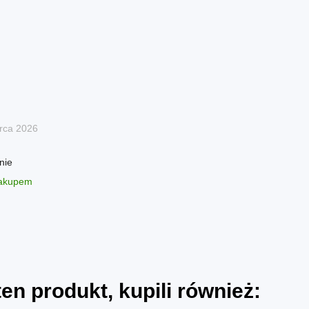
rca 2026
nie
zakupem
 ten produkt, kupili również: