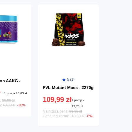
5 (1)
ion AAKG -
Essensey 
Magnezu +
PVL Mutant Mass - 2270g
Ashwagand
32,99 
ł
1 porcja / 0,83 zł
109,99 zł
a:
39,99 zł
1 porcja /
a:
49,99 zł
-20%
13,75 zł
Najniższa cena:
99,99 zł
Cena regularna:
119,99 zł
-8%