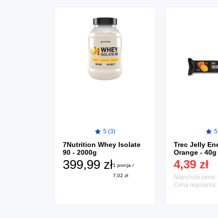
5 (3)
5
e Isotonic
. mus.
7Nutrition Whey Isolate
Trec Jelly En
90 - 2000g
Orange - 40g
1 porcja / 0,25 zł
399,99 zł
4,39 zł
1 porcja /
7,02 zł
Najniższa cena:
Cena regularna