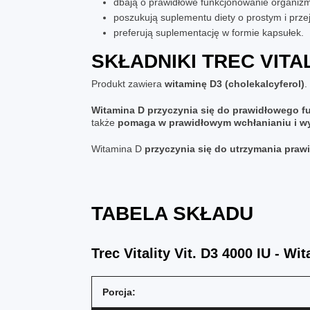
dbają o prawidłowe funkcjonowanie organiz
poszukują suplementu diety o prostym i przej
preferują suplementację w formie kapsułek.
SKŁADNIKI
TREC VITAL
Produkt zawiera
witaminę D3 (cholekalcyferol)
.
Witamina D przyczynia się do prawidłowego 
także
pomaga w prawidłowym wchłanianiu i wy
Witamina D
przyczynia się do utrzymania pra
TABELA SKŁADU
Trec Vitality Vit. D3 4000 IU - W
Porcja: