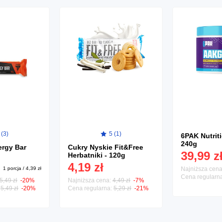
 (3)
5 (1)
6PAK Nutrit
240g
ergy Bar
Cukry Nyskie Fit&Free
39,99 z
Herbatniki - 120g
4,19 zł
1 porcja / 4,39 zł
Najniższa cen
Cena regularn
5,49 zł
-20%
Najniższa cena:
4,49 zł
-7%
:
5,49 zł
-20%
Cena regularna:
5,29 zł
-21%