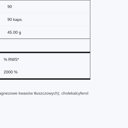
90
90 kaps.
45.00 g
% RWS*
2000 %
 magnezowe kwasów tłuszczowych); cholekalcyferol