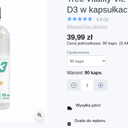
D3 w kapsułkach
5.0 (1)
Witaminy
Trec Nutrition
39,99 zł
Cena jednostkowa: 90 kaps. (0,44 
Opakowanie
Wariant:
90 kaps.
−
+
Wysyłka jutro!
zoom_in
Gratis do wyboru