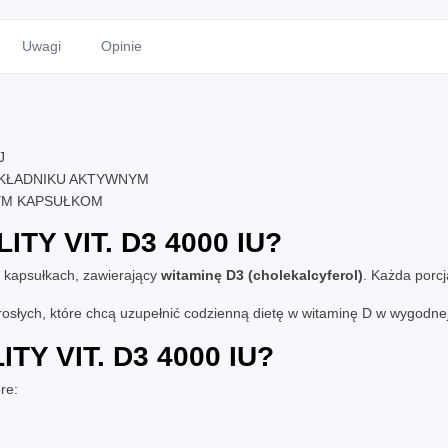
Uwagi
Opinie
J
SKŁADNIKU AKTYWNYM
YM KAPSUŁKOM
ITY VIT. D3 4000 IU
?
w kapsułkach, zawierający
witaminę D3 (cholekalcyferol)
. Każda porc
słych, które chcą uzupełnić codzienną dietę w witaminę D w wygodnej 
TY VIT. D3 4000 IU
?
re: