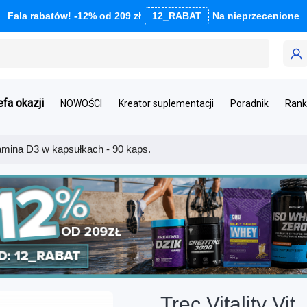
Fala rabatów! -12% od 209 zł
12_RABAT
Na nieprzecenione
efa okazji
NOWOŚCI
Kreator suplementacji
Poradnik
Rank
itamina D3 w kapsułkach - 90 kaps.
Trec Vitality Vi