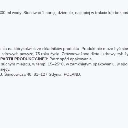
0 ml wody. Stosować 1 porcję dziennie, najlepiej w trakcie lub bezpoś
ia na którykolwiek ze składników produktu. Produkt nie może być stos
 zdrowych powyżej 75 roku życia. Zrównoważona dieta i zdrowy tryb ż
PARTII PRODUKCYJNEJ:
Patrz spód opakowania.
uchym miejscu, w temp. 15–25°C, w zamkniętym opakowaniu, w sposó
sięcy.
. J. Śmidowicza 48, 81‒127 Gdynia, POLAND.